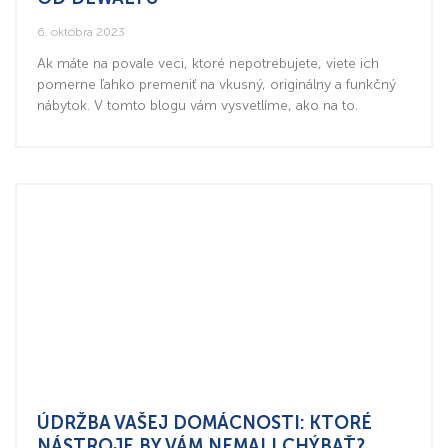
6. októbra 2023
Ak máte na povale veci, ktoré nepotrebujete, viete ich
pomerne ľahko premeniť na vkusný, originálny a funkčný
nábytok. V tomto blogu vám vysvetlíme, ako na to.
ÚDRŽBA VAŠEJ DOMÁCNOSTI: KTORÉ
NÁSTROJE BY VÁM NEMALI CHÝBAŤ?