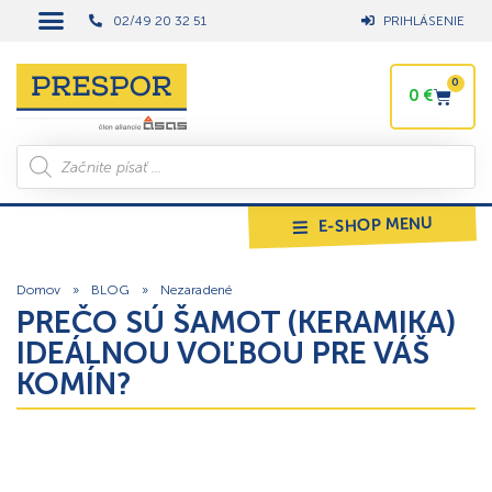
02/49 20 32 51
PRIHLÁSENIE
0
0
€
E-SHOP MENU
Domov
»
BLOG
»
Nezaradené
PREČO SÚ ŠAMOT (KERAMIKA)
IDEÁLNOU VOĽBOU PRE VÁŠ
KOMÍN?