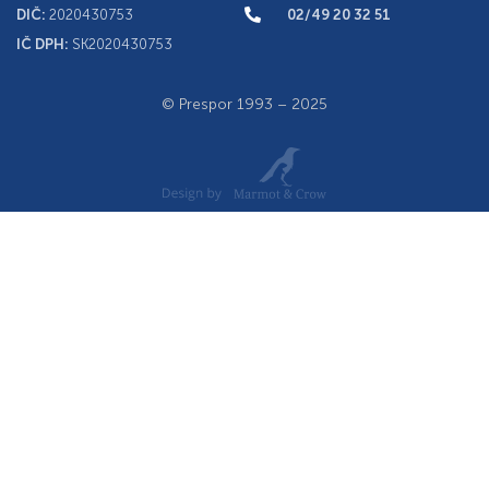
DIČ:
2020430753
02/49 20 32 51
IČ DPH:
SK2020430753
© Prespor 1993 – 2025