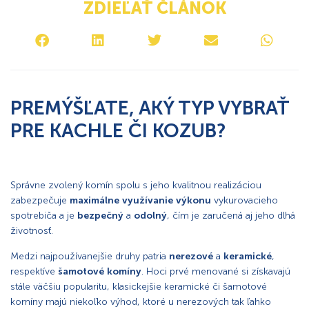
ZDIEĽAŤ ČLÁNOK
PREMÝŠĽATE, AKÝ TYP VYBRAŤ
PRE KACHLE ČI KOZUB?
Správne zvolený komín spolu s jeho kvalitnou realizáciou
zabezpečuje
maximálne využívanie výkonu
vykurovacieho
spotrebiča a je
bezpečný
a
odolný
, čím je zaručená aj jeho dlhá
životnosť.
Medzi najpoužívanejšie druhy patria
nerezové
a
keramické
,
respektíve
šamotové
komíny
. Hoci prvé menované si získavajú
stále väčšiu popularitu, klasickejšie keramické či šamotové
komíny majú niekoľko výhod, ktoré u nerezových tak ľahko