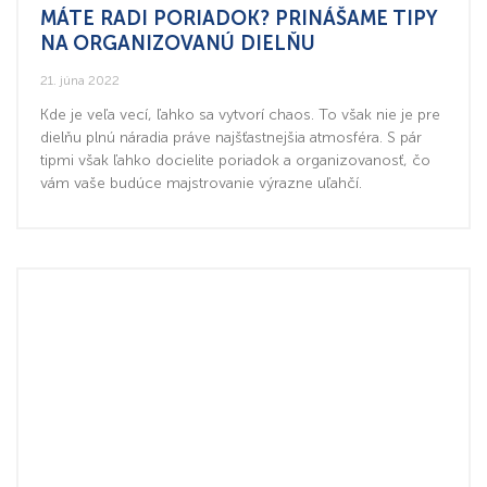
MÁTE RADI PORIADOK? PRINÁŠAME TIPY
NA ORGANIZOVANÚ DIELŇU
21. júna 2022
Kde je veľa vecí, ľahko sa vytvorí chaos. To však nie je pre
dielňu plnú náradia práve najšťastnejšia atmosféra. S pár
tipmi však ľahko docielite poriadok a organizovanosť, čo
vám vaše budúce majstrovanie výrazne uľahčí.