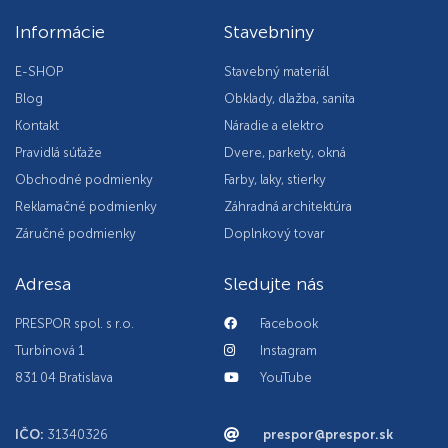
Informácie
Stavebniny
E-SHOP
Stavebný materiál
Blog
Obklady, dlažba, sanita
Kontakt
Náradie a elektro
Pravidlá súťaže
Dvere, parkety, okná
Obchodné podmienky
Farby, laky, stierky
Reklamačné podmienky
Záhradná architektúra
Záručné podmienky
Doplnkový tovar
Adresa
Sledujte nás
PRESPOR spol. s r.o.
Facebook
Turbínová 1
Instagram
831 04 Bratislava
YouTube
IČO:
31340326
prespor@prespor.sk