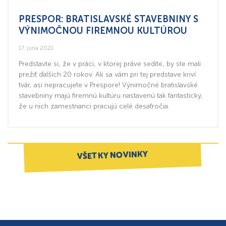
PRESPOR: BRATISLAVSKÉ STAVEBNINY S
VÝNIMOČNOU FIREMNOU KULTÚROU
17. júna 2021
Predstavte si, že v práci, v ktorej práve sedíte, by ste mali
prežiť ďalších 20 rokov. Ak sa vám pri tej predstave kriví
tvár, asi nepracujete v Prespore! Výnimočné bratislavské
stavebniny majú firemnú kultúru nastavenú tak fantasticky,
že u nich zamestnanci pracujú celé desaťročia.
VŠETKY NOVINKY