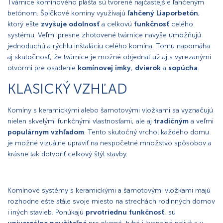
Tvárnice komínového plášťa sú tvorené najčastejšie ľahčeným
betónom. Špičkové komíny využívajú
ľahčený Liaporbetón
,
ktorý ešte
zvyšuje
odolnosť
a celkovú
funkčnosť
celého
systému. Veľmi presne zhotovené tvárnice navyše umožňujú
jednoduchú a rýchlu inštaláciu celého komína. Tomu napomáha
aj skutočnosť, že tvárnice je možné objednať už aj s vyrezanými
otvormi pre osadenie
komínovej
imky
,
dvierok
a
sopúcha
.
KLASICKÝ VZHĽAD
Komíny s keramickými alebo šamotovými vložkami sa vyznačujú
nielen skvelými funkčnými vlastnosťami, ale aj
tradičným
a veľmi
populárnym
vzhľadom
. Tento skutočný vrchol každého domu
je možné vizuálne upraviť na nespočetné množstvo spôsobov a
krásne tak dotvoriť celkový štýl stavby.
Komínové systémy
s keramickými a šamotovými vložkami majú
rozhodne ešte stále svoje miesto na strechách rodinných domov
i iných stavieb. Ponúkajú
prvotriednu funkčnosť
, sú