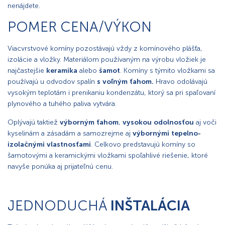
nenájdete.
POMER CENA/VÝKON
Viacvrstvové komíny pozostávajú vždy z komínového plášťa,
izolácie a vložky. Materiálom používaným na výrobu vložiek je
najčastejšie
keramika
alebo
šamot
. Komíny s týmito vložkami sa
používajú u odvodov spalín
s voľným ťahom.
Hravo odolávajú
vysokým teplotám i prenikaniu kondenzátu, ktorý sa pri spaľovaní
plynového a tuhého paliva vytvára.
Oplývajú taktiež
výborným ťahom
,
vysokou odolnosťou
aj voči
kyselinám a zásadám a samozrejme aj
výbornými tepelno-
izolačnými vlastnosťami
. Celkovo predstavujú komíny so
šamotovými a keramickými vložkami spoľahlivé riešenie, ktoré
navyše ponúka aj prijateľnú cenu.
JEDNODUCHÁ
INŠTALÁCIA