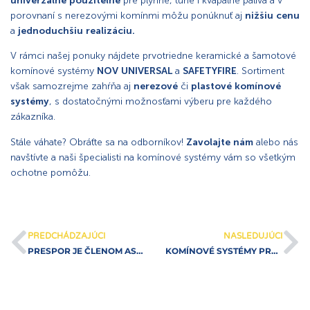
univerzálne použiteľné
pre plynné, tuhé i kvapalné palivá a v
porovnaní s nerezovými komínmi môžu ponúknuť aj
nižšiu cenu
a
jednoduchšiu realizáciu.
V rámci našej ponuky nájdete prvotriedne keramické a šamotové
komínové systémy
NOV UNIVERSAL
a
SAFETYFIRE
. Sortiment
však samozrejme zahŕňa aj
nerezové
či
plastové
komínové
systémy
, s dostatočnými možnosťami výberu pre každého
zákazníka.
Stále váhate? Obráťte sa na odborníkov!
Zavolajte nám
alebo nás
navštívte a naši špecialisti na komínové systémy vám so všetkým
ochotne pomôžu.
PREDCHÁDZAJÚCI
NASLEDUJÚCI
PRESPOR JE ČLENOM ASAS
KOMÍNOVÉ SYSTÉMY PRE KAŽDÚ STAVBU, PRE KAŽDÚ DOMÁCNOSŤ