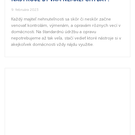
9. februára 2023
Každý majiteľ nehnuteľnosti sa skôr či neskôr začne
venovať kontrolám, výmenám, a opravám rôznych vecí v
domácnosti. Na štandardnú údržbu a opravu
nepotrebujeme až tak veľa, stačí vedieť ktoré nástroje si v
akejkoľvek domácnosti vždy nájdu využitie.