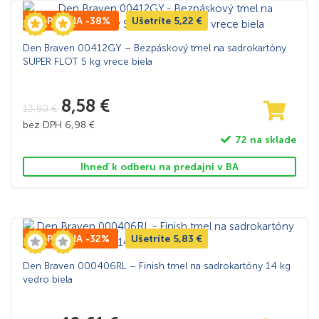
TOP CENA -38%
Ušetríte
5,22
€
Den Braven 00412GY – Bezpáskový tmel na sadrokartóny
SUPER FLOT 5 kg vrece biela
8,58
€
13,80
€
bez DPH
6,98
€
72 na sklade
Ihneď k odberu na predajni v BA
TOP CENA -32%
Ušetríte
5,83
€
Den Braven 000406RL – Finish tmel na sadrokartóny 14 kg
vedro biela