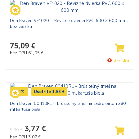
Den Braven VE1020 – Revízne dvierka PVC 600 × 600 mm,
bez zámku
75,09
€
bez DPH
61,05
€
3-7 dní
-29%
Ušetríte
1,53
€
Den Braven 00410RL – Brúsiteľný tmel na sadrokartón 280
ml kartuša biela
3,77
€
5,30
€
bez DPH
3,07
€