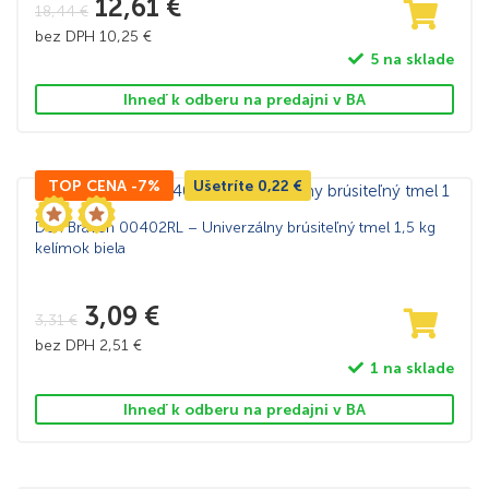
12,61
€
18,44
€
bez DPH
10,25
€
5 na sklade
Ihneď k odberu na predajni v BA
TOP CENA -7%
Ušetríte
0,22
€
Den Braven 00402RL – Univerzálny brúsiteľný tmel 1,5 kg
kelímok biela
3,09
€
3,31
€
bez DPH
2,51
€
1 na sklade
Ihneď k odberu na predajni v BA