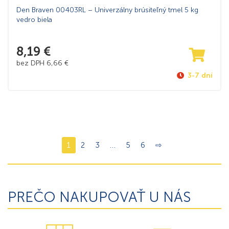
Den Braven 00403RL – Univerzálny brúsiteľný tmel 5 kg
vedro biela
8,19
€
bez DPH
6,66
€
3-7 dní
1
2
3
…
5
6
⇨
PREČO NAKUPOVAŤ U NÁS