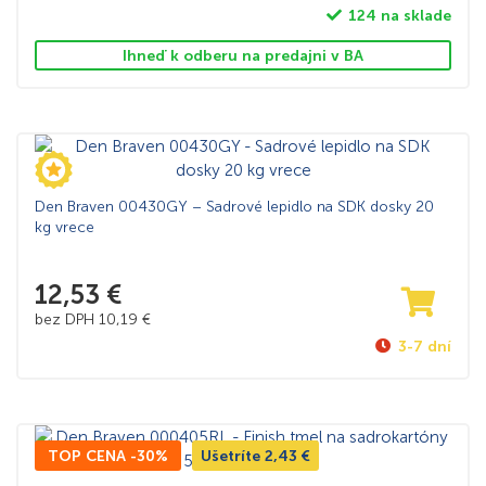
124 na sklade
Ihneď k odberu na predajni v BA
Den Braven 00430GY – Sadrové lepidlo na SDK dosky 20
kg vrece
12,53
€
bez DPH
10,19
€
3-7 dní
TOP CENA -30%
Ušetríte
2,43
€