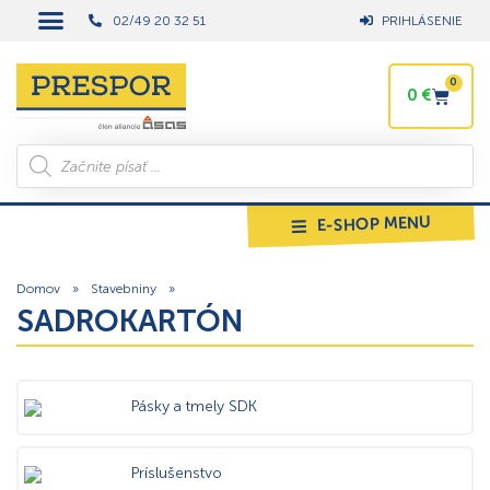
02/49 20 32 51
PRIHLÁSENIE
0
0
€
E-SHOP MENU
Domov
»
Stavebniny
»
SADROKARTÓN
Pásky a tmely SDK
Príslušenstvo