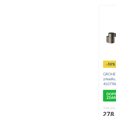
-30%
GROHE 
zrkadlo
41077A
DOP
ZDA
398,18
278