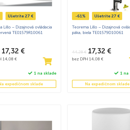
Ušetríte
27
€
-61%
Ušetríte
27
€
 Lillo – Dizajnová ovládacia
Teorema Lillo – Dizajnová ovlá
červená TE01579R10061
páka, biela TE01579D10061
17,32
€
17,32
€
44,28
€
PH
14,08
€
bez DPH
14,08
€
1 na sklade
1 na
Na expedičnom sklade
Na expedičnom sklade