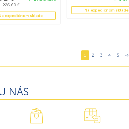
PH
226,60
€
Na expedičnom sklade
Na expedičnom sklade
1
2
3
4
5
⇨
U NÁS