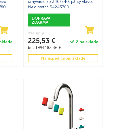
avo,
umývadielko 340/240, pánty vľavo,
780
biela matná 54243700
DOPRAVA
ZDARMA
375,89
€
225,53
€
 sklade
2 na sklade
bez DPH
183,36
€
Na expedičnom sklade