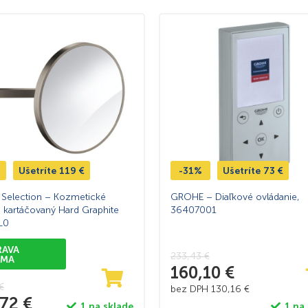
Ušetríte
119
€
-31%
Ušetríte
73
€
Selection – Kozmetické
GROHE – Diaľkové ovládanie,
, kartáčovaný Hard Graphite
36407001
L0
RAVA
233,43
€
RMA
160,10
€
€
bez DPH
130,16
€
,72
€
1 na sklade
1 na