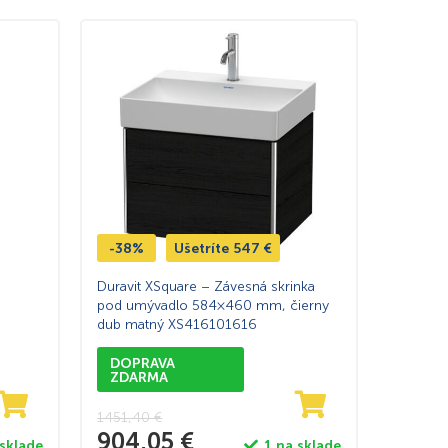
-38%
Ušetríte
547
€
Duravit XSquare – Závesná skrinka
pod umývadlo 584×460 mm, čierny
dub matný XS416101616
DOPRAVA
ZDARMA
1451,40
€
904,05
€
 sklade
1 na sklade