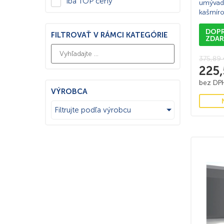
Iba TOP ceny
umývadi
kašmír
DOP
FILTROVAŤ V RÁMCI KATEGÓRIE
ZDA
375,89
225
bez D
VÝROBCA
Filtrujte podľa výrobcu