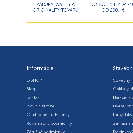
ZÁRUKA KVALITY A
DORUČENIE ZDAR
ORIGINALITY TOVARU
OD 200,- €
Informácie
Stavebn
E-SHOP
Stavebný m
Blog
Obklady, d
Kontakt
Náradie a 
Pravidlá súťaže
Dvere, par
Obchodné podmienky
Farby, laky
Reklamačné podmienky
Záhradná a
Záručné podmienky
Doplnkový