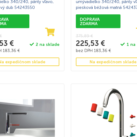
elko 340/240, pánty vľavo,
umývadielko 340/240, pánty vľ
ový dub 54243550
piesková béžová matná 54243
RAVA
DOPRAVA
RMA
ZDARMA
€
375,89
€
,53
€
225,53
€
2 na sklade
1 na
PH
183,36
€
bez DPH
183,36
€
Na expedičnom sklade
Na expedičnom sklade