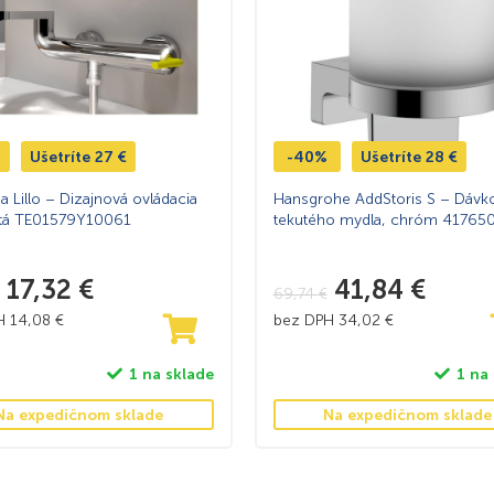
Ušetríte
27
€
-40%
Ušetríte
28
€
 Lillo – Dizajnová ovládacia
Hansgrohe AddStoris S – Dávk
ltá TE01579Y10061
tekutého mydla, chróm 41765
17,32
€
41,84
€
69,74
€
PH
14,08
€
bez DPH
34,02
€
1 na sklade
1 na
Na expedičnom sklade
Na expedičnom sklade