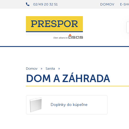
02/49 20 32 51
DOMOV
E-SH
Domov
»
Sanita
»
DOM A ZÁHRADA
Doplnky do kúpeľne