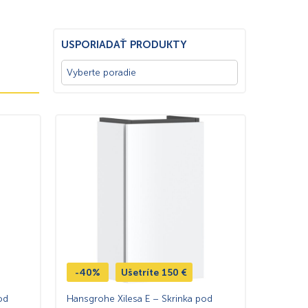
USPORIADAŤ PRODUKTY
-40%
Ušetríte
150
€
od
Hansgrohe Xilesa E – Skrinka pod