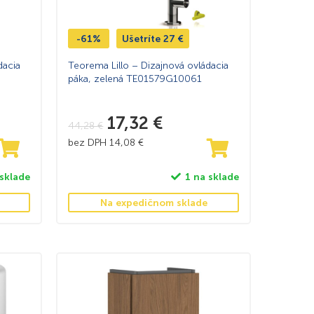
-61%
Ušetríte
27
€
dacia
Teorema Lillo – Dizajnová ovládacia
páka, zelená TE01579G10061
17,32
€
44,28
€
bez DPH
14,08
€
 sklade
1 na sklade
Na expedičnom sklade