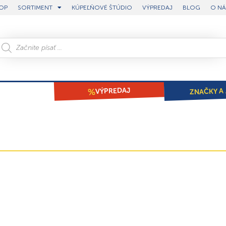
OP
SORTIMENT
KÚPEĽŇOVÉ ŠTÚDIO
VÝPREDAJ
BLOG
O NÁ
ZNAČKY A 
VÝPREDAJ