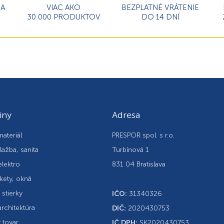
MA
VIAC AKO
BEZPLATNÉ VRÁTENIE
30 000 PRODUKTOV
DO 14 DNÍ
iny
Adresa
ateriál
PRESPOR spol. s r.o.
lažba, sanita
Turbínová 1
elektro
831 04 Bratislava
kety, okná
, stierky
IČO:
31340326
rchitektúra
DIČ:
2020430753
 tovar
IČ DPH:
SK2020430753