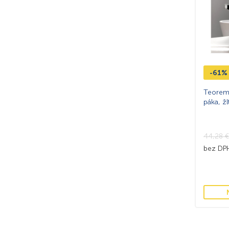
-61%
Teorema
páka, ž
44,28
€
bez D