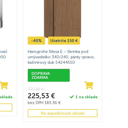
-40%
Ušetríte
150
€
ovač
Hansgrohe Xilesa E – Skrinka pod
000
umývadielko 340/240, pánty vpravo,
kašmírový dub 54244550
DOPRAVA
ZDARMA
375,89
€
225,53
€
 sklade
1 na sklade
bez DPH
183,36
€
Na expedičnom sklade