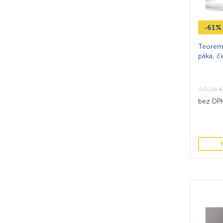
-61%
Teorema
páka, 
44,28
€
bez D