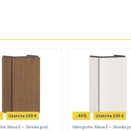
Ušetríte
150
€
-40%
Ušetríte
150
€
he Xilesa E – Skrinka pod
Hansgrohe Xilesa E – Skrinka p