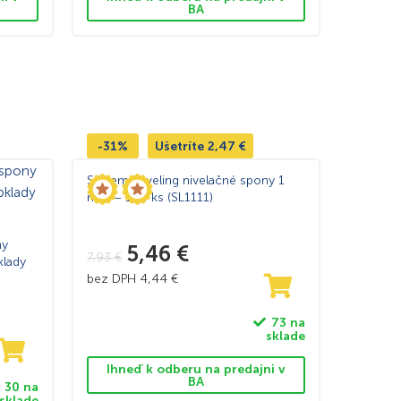
BA
-31%
Ušetríte
2,47
€
System Leveling nivelačné spony 1
mm – 100 ks (SL1111)
ny
5,46
€
7,93
€
klady
bez DPH
4,44
€
73 na
sklade
Ihneď k odberu na predajni v
BA
30 na
sklade