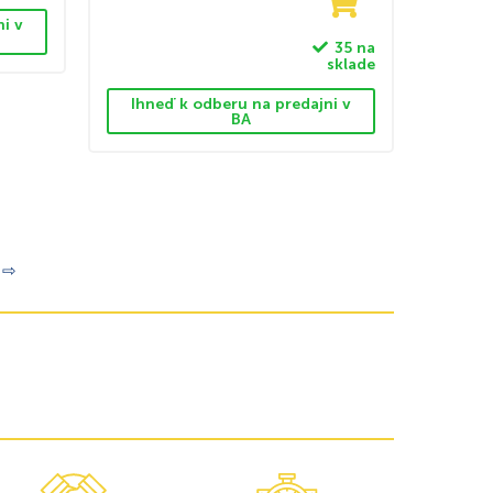
ni v
35 na
sklade
Ihneď k odberu na predajni v
BA
⇨