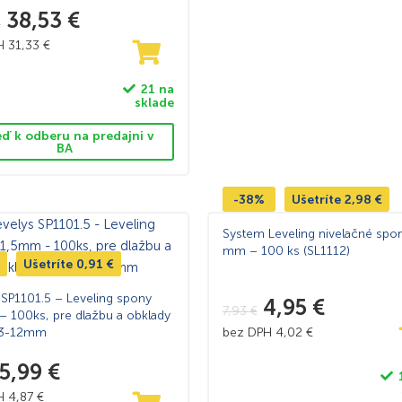
38,53
€
€
PH
31,33
€
21 na
sklade
eď k odberu na predajni v
BA
-38%
Ušetríte
2,98
€
System Leveling nivelačné spo
mm – 100 ks (SL1112)
Ušetríte
0,91
€
 SP1101.5 – Leveling spony
4,95
€
7,93
€
 100ks, pre dlažbu a obklady
 3-12mm
bez DPH
4,02
€
5,99
€
PH
4,87
€