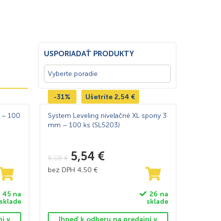
USPORIADAŤ PRODUKTY
-31%
Ušetríte
2,54
€
y – 100
System Leveling nivelačné XL spony 3
mm – 100 ks (SL5203)
5,54
€
8,08
€
bez DPH
4,50
€
45 na
26 na
sklade
sklade
ni v
Ihneď k odberu na predajni v