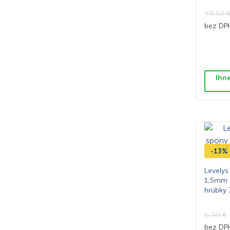
49,50
bez D
Ihn
-13%
Levelys
1,5mm –
hrúbky
6,90
€
bez D