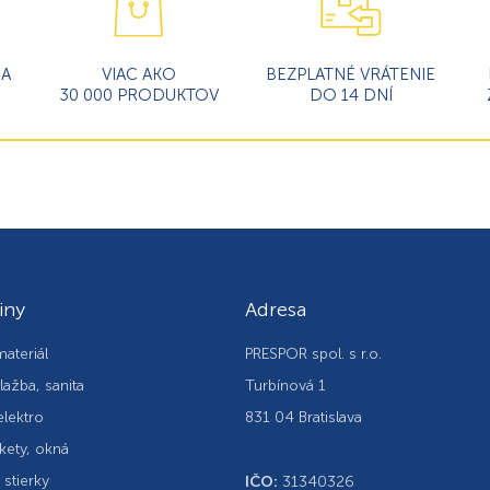
MA
VIAC AKO
BEZPLATNÉ VRÁTENIE
30 000 PRODUKTOV
DO 14 DNÍ
iny
Adresa
ateriál
PRESPOR spol. s r.o.
lažba, sanita
Turbínová 1
elektro
831 04 Bratislava
kety, okná
, stierky
IČO:
31340326