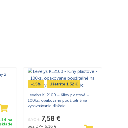
ny 2
-15%
Ušetríte
1,32
€
Levelys KL2100 – Kliny plastové –
100ks, opakovane použiteľné na
vyrovnávanie dlaždíc
7,58
€
8,90
€
114 na
sklade
bez DPH
6,16
€