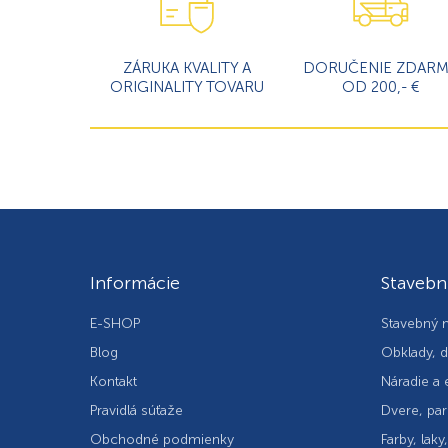
ZÁRUKA KVALITY A
DORUČENIE ZDAR
ORIGINALITY TOVARU
OD 200,- €
Informácie
Stavebn
E-SHOP
Stavebný m
Blog
Obklady, d
Kontakt
Náradie a 
Pravidlá súťaže
Dvere, par
Obchodné podmienky
Farby, laky