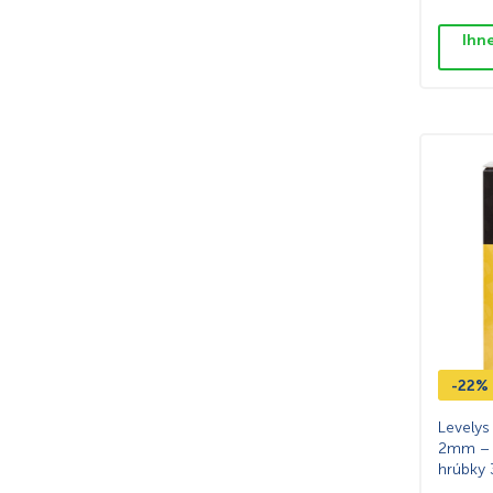
Ihn
-22%
Levelys
2mm – 7
hrúbky