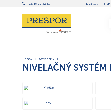
02/49 20 32 51
DOMOV
E-SH
Domov
»
Stavebniny
»
NIVELAČNÝ SYSTÉM 
Kliešte
Sady