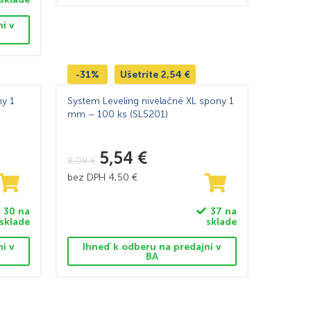
ni v
-31%
Ušetríte
2,54
€
ny 1
System Leveling nivelačné XL spony 1
mm – 100 ks (SL5201)
5,54
€
8,08
€
bez DPH
4,50
€
30 na
37 na
sklade
sklade
ni v
Ihneď k odberu na predajni v
BA