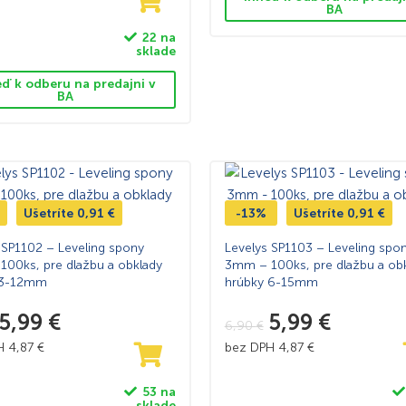
BA
22 na
sklade
eď k odberu na predajni v
BA
Ušetríte
0,91
€
-13%
Ušetríte
0,91
€
 SP1102 – Leveling spony
Levelys SP1103 – Leveling spo
00ks, pre dlažbu a obklady
3mm – 100ks, pre dlažbu a ob
 3-12mm
hrúbky 6-15mm
5,99
€
5,99
€
6,90
€
PH
4,87
€
bez DPH
4,87
€
53 na
sklade