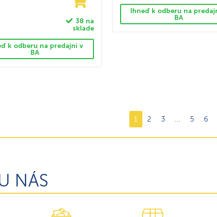
Ihneď k odberu na predaj
BA
38 na
sklade
eď k odberu na predajni v
BA
1
2
3
…
5
6
U NÁS