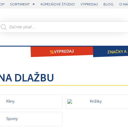
OP
SORTIMENT
KÚPEĽŇOVÉ ŠTÚDIO
VÝPREDAJ
BLOG
O NÁ
ZNAČKY A 
VÝPREDAJ
NA DLAŽBU
Kliny
Krížiky
Spony