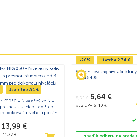
-26%
Ušetríte
2,34
€
System Leveling nivelačné klin
ks (SL5405)
Ušetríte
2,91
€
6,64
€
8,98
€
 NK9030 – Nivelačný kolík –
bez DPH
5,40
€
 presnou stupnicou od 3 do
e dokonalú niveláciu podláh
13,99
€
PH
11,37
€
Ihneď k odberu na predaj