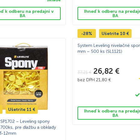
eď k odberu na predajni v
Ihneď k odberu na predaj
BA
BA
-28%
Ušetríte
10
€
System Leveling nivelačné spo
mm – 500 ks (SL1121)
26,82
€
37,21
€
bez DPH
21,80
€
Ušetríte
11
€
Ihneď k odberu na predaj
BA
 SP1702 – Leveling spony
00ks, pre dlažbu a obklady
 3-12mm