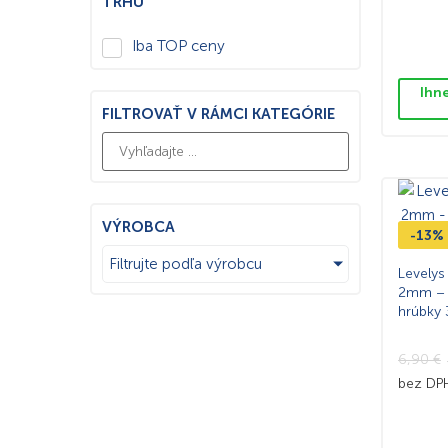
TRHU
Iba TOP ceny
Ihn
FILTROVAŤ V RÁMCI KATEGÓRIE
VÝROBCA
-13%
Filtrujte podľa výrobcu
Levelys
2mm – 1
hrúbky
6,90
€
bez D