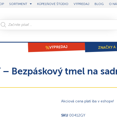
OP
SORTIMENT
KÚPEĽŇOVÉ ŠTÚDIO
VÝPREDAJ
BLOG
O NÁ
ZNAČKY A 
VÝPREDAJ
– Bezpáskový tmel na sad
Akciová cena platí iba v eshope!
SKU
00412GY