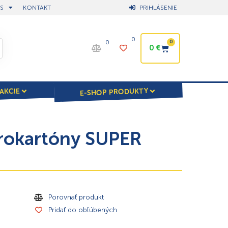
S
KONTAKT
PRIHLÁSENIE
0
0
0
0
€
E-SHOP PRODUKTY
AKCIE
rokartóny SUPER
Porovnať produkt
Pridať do obľúbených