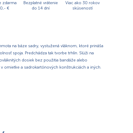
e zdarma
Bezplatné vrátenie
Viac ako 30 rokov
0,- €
do 14 dní
skúseností
 hmota na báze sadry, vystužená vláknom, ktoré prináša
lnosť spoja. Predchádza tak tvorbe trhlín. Slúži na
ovláknitých dosiek bez použitia bandáže alebo
 v omietke a sadrokartónových konštrukciách a iných.