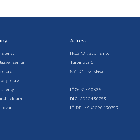
iny
Adresa
ateriál
PRESPOR spol. s r.o.
lažba, sanita
Turbínová 1
elektro
831 04 Bratislava
kety, okná
, stierky
IČO:
31340326
rchitektúra
DIČ:
2020430753
 tovar
IČ DPH:
SK2020430753