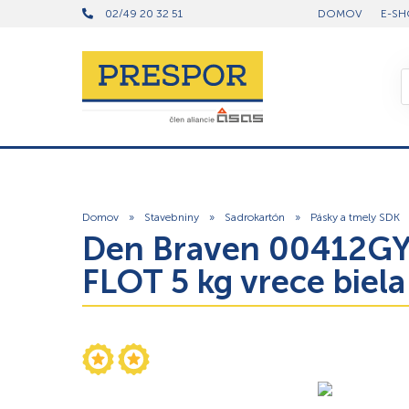
02/49 20 32 51
DOMOV
E-SH
Domov
»
Stavebniny
»
Sadrokartón
»
Pásky a tmely SDK
Den Braven 00412GY 
FLOT 5 kg vrece biela