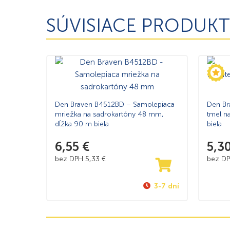
SÚVISIACE PRODUKT
Den Braven B4512BD – Samolepiaca
Den Br
mriežka na sadrokartóny 48 mm,
tmel n
dĺžka 90 m biela
biela
6,55
€
5,3
bez DPH
5,33
€
bez D
3-7 dní