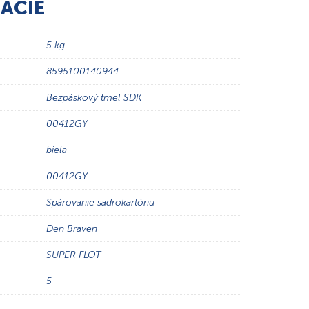
ÁCIE
5 kg
8595100140944
Bezpáskový tmel SDK
00412GY
biela
00412GY
Spárovanie sadrokartónu
Den Braven
SUPER FLOT
5