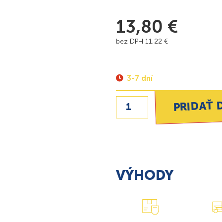
13,80
€
bez DPH
11,22
€
3-7 dní
PRIDAŤ 
VÝHODY