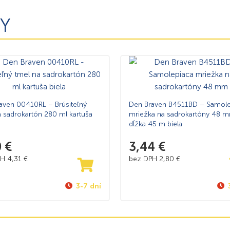
Y
aven 00410RL – Brúsiteľný
Den Braven B4511BD – Samole
a sadrokartón 280 ml kartuša
mriežka na sadrokartóny 48 
dĺžka 45 m biela
0
€
3,44
€
PH
4,31
€
bez DPH
2,80
€
3-7 dní