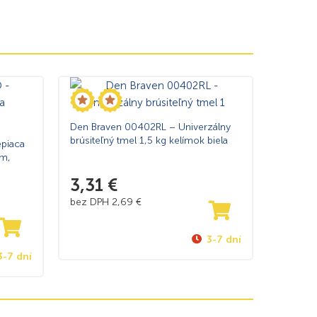
Den Braven 00402RL – Univerzálny
brúsiteľný tmel 1,5 kg kelímok biela
piaca
mm,
3,31
€
bez DPH
2,69
€
3-7 dní
3-7 dní