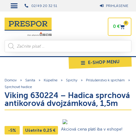
02/49 20 32 51
PRIHLÁSENIE
0
0
€
E-SHOP MENU
Domov
»
Sanita
»
Kúpeľne
»
Sprchy
»
Príslušenstvo k sprchám
»
Sprchové hadice
Viking 630224 – Hadica sprchová
antikorová dvojzámková, 1,5m
Akciová cena platí iba v eshope!
-5%
Ušetríte
0,25
€