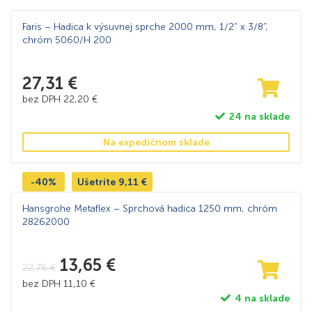
Faris – Hadica k výsuvnej sprche 2000 mm, 1/2“ x 3/8“,
chróm 5060/H 200
27,31
€
bez DPH
22,20
€
24 na sklade
Na expedičnom sklade
-40%
Ušetríte
9,11
€
Hansgrohe Metaflex – Sprchová hadica 1250 mm, chróm
28262000
13,65
€
22,76
€
bez DPH
11,10
€
4 na sklade