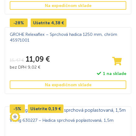
Na expedičnom sklade
-28%
Ušetríte
4,38
€
GROHE Relexaflex – Sprchová hadica 1250 mm, chróm
45971001
11,09
€
15,47
€
bez DPH
9,02
€
1 na sklade
Na expedičnom sklade
-5%
Ušetríte
0,19
€
Viking 630227 – Hadica sprchová poplastovaná, 1,5m