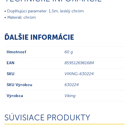
• Doplňujúci parameter: 1,5m, lesklý chróm
• Materiál: chróm
ĎALŠIE INFORMÁCIE
Hmotnosť
60 g
EAN
8595126961684
SKU
VIKING-630224
SKU Výrobcu
630224
Výrobca
Viking
SÚVISIACE PRODUKTY