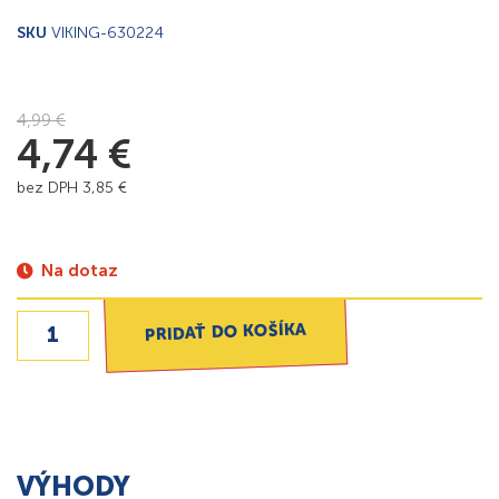
SKU
VIKING-630224
4,99
€
4,74
€
bez DPH
3,85
€
Na dotaz
PRIDAŤ DO KOŠÍKA
VÝHODY