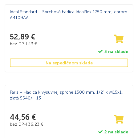
Ideal Standard – Sprchová hadica Idealﬂex 1750 mm, chróm
A4109AA
52,89
€
bez DPH
43
€
3 na sklade
Na expedičnom sklade
Faris – Hadica k výsuvnej sprche 1500 mm, 1/2“ x M15x1,
zlatá 5540/H.13
44,56
€
bez DPH
36,23
€
2 na sklade