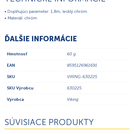
• Doplňujúci parameter: 1,8m, lesklý chróm
• Materiál: chróm
ĎALŠIE INFORMÁCIE
Hmotnosť
60 g
EAN
8595126961691
SKU
VIKING-630225
SKU Výrobcu
630225
Výrobca
Viking
SÚVISIACE PRODUKTY