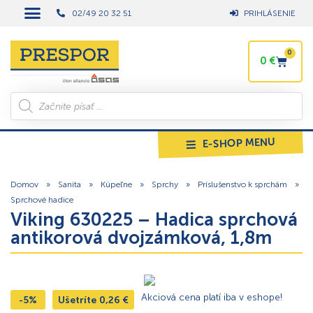
02/49 20 32 51
PRIHLÁSENIE
0
0
€
E-SHOP MENU
Domov
»
Sanita
»
Kúpeľne
»
Sprchy
»
Príslušenstvo k sprchám
»
Sprchové hadice
Viking 630225 – Hadica sprchová
antikorová dvojzámková, 1,8m
Akciová cena platí iba v eshope!
-5%
Ušetríte
0,26
€