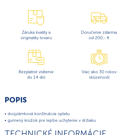
Záruka kvality a
Doručenie zdarma
originality tovaru
od 200,- €
Bezplatné vrátenie
Viac ako 30 rokov
do 14 dní
skúseností
POPIS
• dvojzámková konštrukcia opletu
• gumený krúžok pre lepšie uchytenie v držiaku
TECHNICKÉ INFORMÁCIE