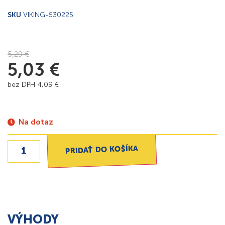
SKU
VIKING-630225
5,29
€
5,03
€
bez DPH
4,09
€
Na dotaz
PRIDAŤ DO KOŠÍKA
VÝHODY