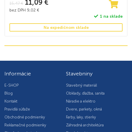
11,09
€
15,47
€
bez DPH
9,02
€
1 na sklade
Na expedičnom sklade
Informácie
Stavebniny
E-SHOP
Stavebný materiál
Blog
Obklady, dlažba, sanita
Kontakt
Náradie a elektro
Pravidlá súťaže
Dvere, parkety, okná
Obchodné podmienky
Farby, laky, stierky
Reklamačné podmienky
Záhradná architektúra