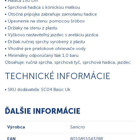
• Hadica 150 cm
• Sprchová hadica s kónickou matkou
• Otočná prípojka zabraňuje zamotaniu hadice
• Upevnenie na stenu: pomocou šróbov
• Držiaky na stenu z plastu
• Výškovo nastaviteľný jazdec s aretáciu jazdca
• Držiak ručnej sprchy vyrobený z plastu
• Vhodné pre prietokové ohrievače vody
• Minimálny odporúčaný tlak 1,0 baru
Obsahuje: ručná sprcha, sprchová tyč, sprchová hadica, jazdec
TECHNICKÉ INFORMÁCIE
• SKU dodávateľa: SC04 Basic Uk
ĎALŠIE INFORMÁCIE
Výrobca
Sanicro
EAN
8010851043288