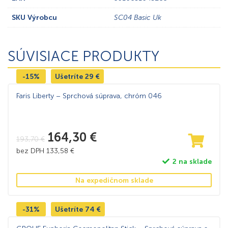
SKU Výrobcu
SC04 Basic Uk
SÚVISIACE PRODUKTY
-15%
Ušetríte
29
€
Faris Liberty – Sprchová súprava, chróm 046
164,30
€
193,70
€
bez DPH
133,58
€
2 na sklade
Na expedičnom sklade
-31%
Ušetríte
74
€