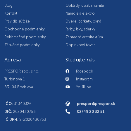
Blog
Obklady, dlažba, sanita
Kontakt
Náradie a elektro
Pravidlá súťaže
Dvere, parkety, okná
Obchodné podmienky
Farby, laky, stierky
Reklamačné podmienky
Záhradná architektúra
Záručné podmienky
Doplnkový tovar
Adresa
Sledujte nás
PRESPOR spol. s r.o.
Facebook
Turbínová 1
Instagram
831 04 Bratislava
YouTube
IČO:
31340326
prespor@prespor.sk
DIČ:
2020430753
02/49 20 32 51
IČ DPH:
SK2020430753