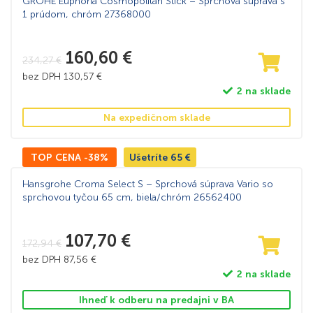
GROHE Euphoria Cosmopolitan Stick – Sprchová súprava s
1 prúdom, chróm 27368000
160,60
€
234,27
€
bez DPH
130,57
€
2 na sklade
Na expedičnom sklade
TOP CENA -38%
Ušetríte
65
€
Hansgrohe Croma Select S – Sprchová súprava Vario so
sprchovou tyčou 65 cm, biela/chróm 26562400
107,70
€
172,94
€
bez DPH
87,56
€
2 na sklade
Ihneď k odberu na predajni v BA