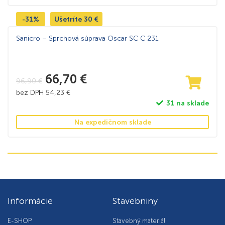
-31%
Ušetríte
30
€
Sanicro – Sprchová súprava Oscar SC C 231
66,70
€
96,90
€
bez DPH
54,23
€
31 na sklade
Na expedičnom sklade
Informácie
Stavebniny
E-SHOP
Stavebný materiál