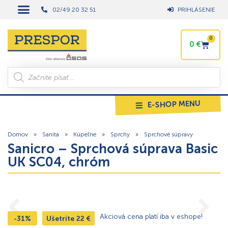
02/49 20 32 51
PRIHLÁSENIE
0
0
€
E-SHOP MENU
Domov
»
Sanita
»
Kúpeľne
»
Sprchy
»
Sprchové súpravy
Sanicro – Sprchová súprava Basic
UK SC04, chróm
Akciová cena platí iba v eshope!
-31%
Ušetríte
22
€