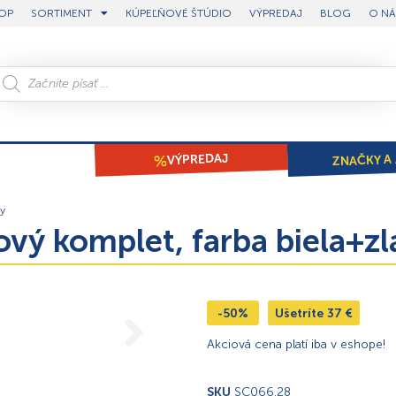
OP
SORTIMENT
KÚPEĽŇOVÉ ŠTÚDIO
VÝPREDAJ
BLOG
O NÁ
ZNAČKY A 
VÝPREDAJ
y
ový komplet, farba biela+z
-50%
Ušetríte
37
€
Akciová cena platí iba v eshope!
SKU
SC066.28