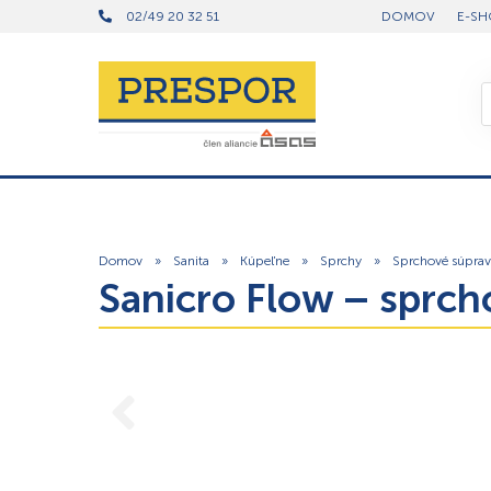
02/49 20 32 51
DOMOV
E-SH
Domov
»
Sanita
»
Kúpeľne
»
Sprchy
»
Sprchové súprav
Sanicro Flow – sprch