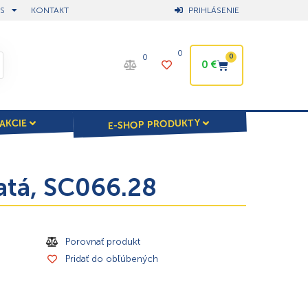
S
KONTAKT
PRIHLÁSENIE
0
0
0
0
€
E-SHOP PRODUKTY
AKCIE
latá, SC066.28
Porovnať produkt
Pridať do obľúbených