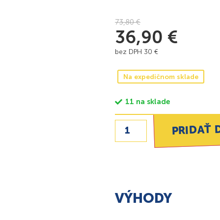
73,80
€
36,90
€
bez DPH
30
€
Na expedičnom sklade
11 na sklade
PRIDAŤ 
VÝHODY