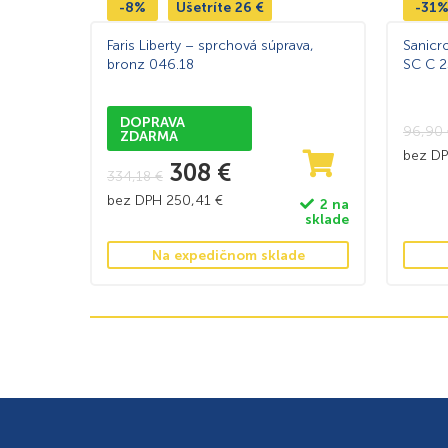
-8%
Ušetríte
26
€
-31
Faris Liberty – sprchová súprava,
Sanicr
bronz 046.18
SC C 2
DOPRAVA
96,90
ZDARMA
bez D
308
€
334,18
€
bez DPH
250,41
€
2 na
sklade
Na expedičnom sklade