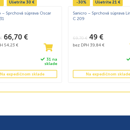
%
Ušetríte
30
€
-30%
Ušetríte
21
€
o – Sprchová súprava Oscar
Sanicro – Sprchová súprava Li
31
C 209
66,70
€
49
€
€
69,70
€
PH
54,23
€
bez DPH
39,84
€
31 na
sklade
Na expedičnom sklade
Na expedičnom sklad