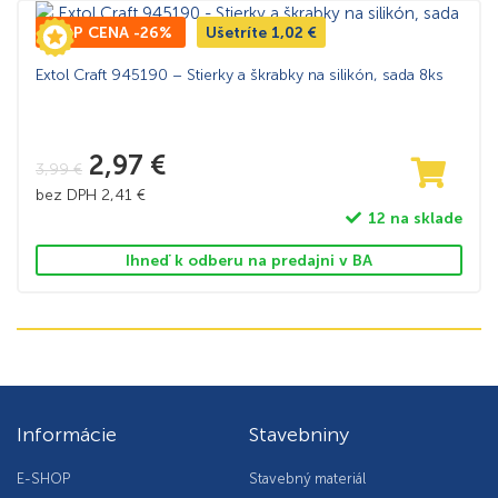
TOP CENA -26%
Ušetríte
1,02
€
Extol Craft 945190 – Stierky a škrabky na silikón, sada 8ks
2,97
€
3,99
€
bez DPH
2,41
€
12 na sklade
Ihneď k odberu na predajni v BA
Informácie
Stavebniny
E-SHOP
Stavebný materiál