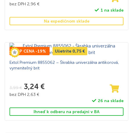
bez DPH
2,96
€
1 na sklade
Na expedičnom sklade
TOP CENA -19%
Ušetríte
0,75
€
Extol Premium 8855062 – Škrabka univerzálna antikorová,
vymeniteľný brit
3,24
€
3,99
€
bez DPH
2,63
€
26 na sklade
Ihneď k odberu na predajni v BA