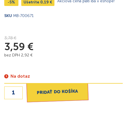
Akciová cena platí iba v eshope!
-5%
Ušetríte
0,19
€
SKU
MB-700671
3,78
€
3,59
€
bez DPH
2,92
€
Na dotaz
PRIDAŤ DO KOŠÍKA