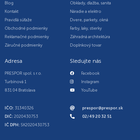
Blog
Obklady, dlažba, sanita
Kontakt
Náradie a elektro
Pravidlá súťaže
Dvere, parkety, okná
Obchodné podmienky
Farby, laky, stierky
Reklamačné podmienky
Záhradná architektúra
Záručné podmienky
Doplnkový tovar
Adresa
Sledujte nás
PRESPOR spol. s r.o.
Facebook
Turbínová 1
Instagram
831 04 Bratislava
YouTube
IČO:
31340326
prespor@prespor.sk
DIČ:
2020430753
02/49 20 32 51
IČ DPH:
SK2020430753