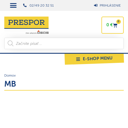
02/49 20 32 51
PRIHLÁSENIE
0
0
€
E-SHOP MENU
Domov
MB