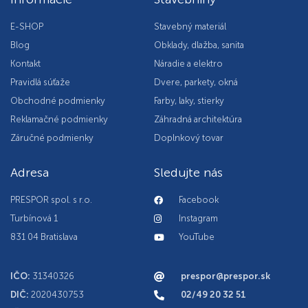
E-SHOP
Stavebný materiál
Blog
Obklady, dlažba, sanita
Kontakt
Náradie a elektro
Pravidlá súťaže
Dvere, parkety, okná
Obchodné podmienky
Farby, laky, stierky
Reklamačné podmienky
Záhradná architektúra
Záručné podmienky
Doplnkový tovar
Adresa
Sledujte nás
PRESPOR spol. s r.o.
Facebook
Turbínová 1
Instagram
831 04 Bratislava
YouTube
IČO:
31340326
prespor@prespor.sk
DIČ:
2020430753
02/49 20 32 51