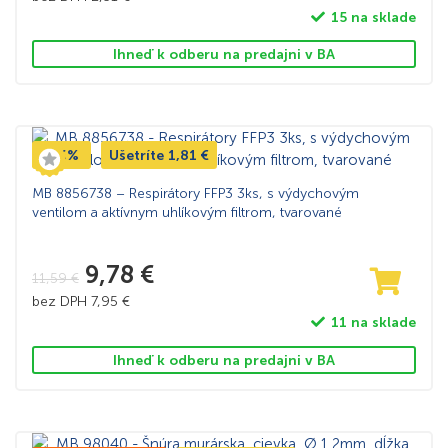
15 na sklade
Ihneď k odberu na predajni v BA
-16%
Ušetríte
1,81
€
MB 8856738 – Respirátory FFP3 3ks, s výdychovým
ventilom a aktívnym uhlíkovým filtrom, tvarované
9,78
€
11,59
€
bez DPH
7,95
€
11 na sklade
Ihneď k odberu na predajni v BA