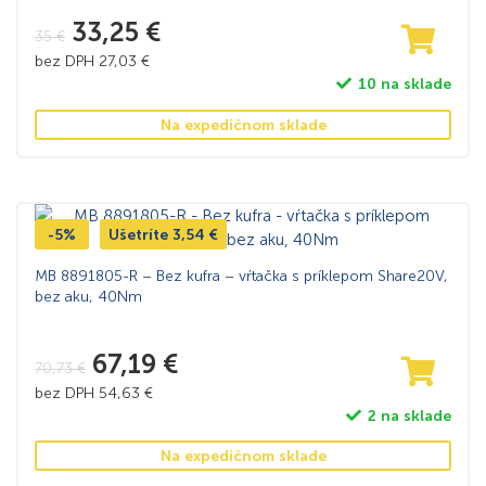
33,25
€
35
€
bez DPH
27,03
€
10 na sklade
Na expedičnom sklade
-5%
Ušetríte
3,54
€
MB 8891805-R – Bez kufra – vŕtačka s príklepom Share20V,
bez aku, 40Nm
67,19
€
70,73
€
bez DPH
54,63
€
2 na sklade
Na expedičnom sklade