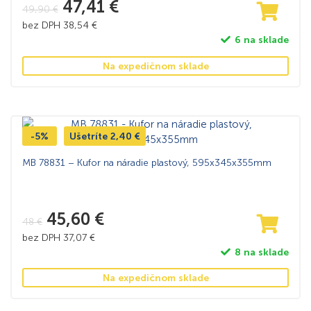
47,41
€
49,90
€
bez DPH
38,54
€
6 na sklade
Na expedičnom sklade
-5%
Ušetríte
2,40
€
MB 78831 – Kufor na náradie plastový, 595x345x355mm
45,60
€
48
€
bez DPH
37,07
€
8 na sklade
Na expedičnom sklade