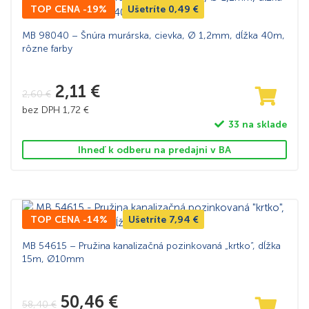
TOP CENA -19%
Ušetríte
0,49
€
MB 98040 – Šnúra murárska, cievka, Ø 1,2mm, dĺžka 40m,
rôzne farby
2,11
€
2,60
€
bez DPH
1,72
€
33 na sklade
Ihneď k odberu na predajni v BA
TOP CENA -14%
Ušetríte
7,94
€
MB 54615 – Pružina kanalizačná pozinkovaná „krtko“, dĺžka
15m, Ø10mm
50,46
€
58,40
€