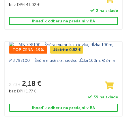
bez DPH
41,02
€
2 na sklade
Ihneď k odberu na predajni v BA
TOP CENA -19%
Ušetríte
0,52
€
MB 798100 – Šnúra murárska, cievka, dĺžka 100m, Ø2mm
2,18
€
2,70
€
bez DPH
1,77
€
39 na sklade
Ihneď k odberu na predajni v BA