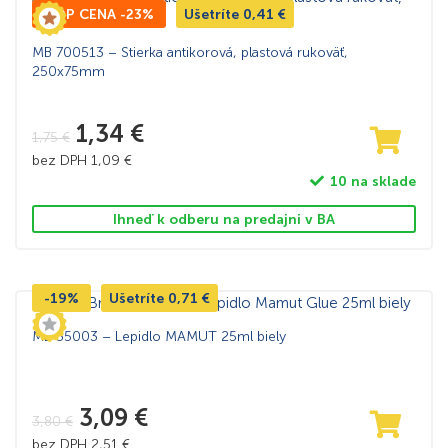
TOP CENA -23%
Ušetríte
0,41
€
MB 700513 – Stierka antikorová, plastová rukoväť,
250x75mm
1,34
€
1,75
€
bez DPH
1,09
€
10 na sklade
Ihneď k odberu na predajni v BA
-19%
Ušetríte
0,71
€
MB 35003 – Lepidlo MAMUT 25ml biely
3,09
€
3,80
€
bez DPH
2,51
€