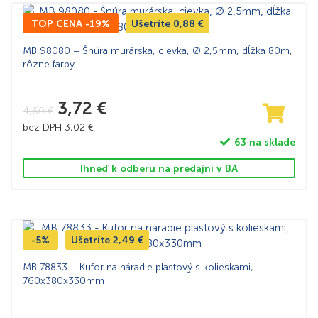
TOP CENA -19%
Ušetríte
0,88
€
MB 98080 – Šnúra murárska, cievka, Ø 2,5mm, dĺžka 80m,
rôzne farby
3,72
€
4,60
€
bez DPH
3,02
€
63 na sklade
Ihneď k odberu na predajni v BA
-5%
Ušetríte
2,49
€
MB 78833 – Kufor na náradie plastový s kolieskami,
760x380x330mm