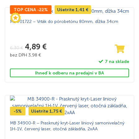
TOP CENA -22%
Ušetríte
1,41
€
MB 701722 – Vrták do pórobetónu 80mm, dĺžka 34cm
4,89
€
6,30
€
bez DPH
3,98
€
7 na sklade
Ihneď k odberu na predajni v BA
-5%
Ušetríte
1,75
€
MB 34900-R – Prasknutý kryt-Laser líniový samonivelačný
1H-1V, červený laser, otočná základňa, 2xAA