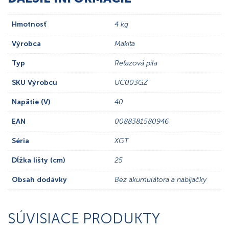
Hmotnosť
4 kg
Výrobca
Makita
Typ
Reťazová píla
SKU Výrobcu
UC003GZ
Napätie (V)
40
EAN
0088381580946
Séria
XGT
Dĺžka lišty (cm)
25
Obsah dodávky
Bez akumulátora a nabíjačky
SÚVISIACE PRODUKTY