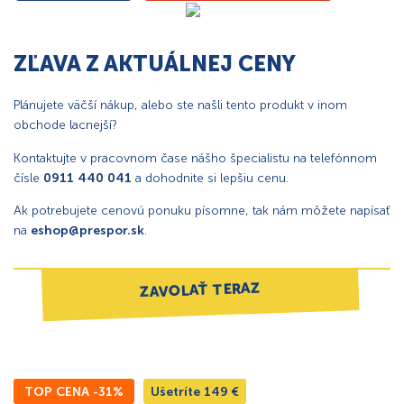
ZĽAVA Z AKTUÁLNEJ CENY
Plánujete väčší nákup, alebo ste našli tento produkt v inom
obchode lacnejší?
Kontaktujte v pracovnom čase nášho špecialistu na telefónnom
čísle
0911 440 041
a dohodnite si lepšiu cenu.
Ak potrebujete cenovú ponuku písomne, tak nám môžete napísať
na
eshop@prespor.sk
.
ZAVOLAŤ TERAZ
TOP CENA -31%
Ušetríte
149
€