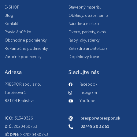
E-SHOP
Stavebný materiál
Blog
Obklady, dlažba, sanita
Kontakt
Náradie a elektro
Pravidlá súťaže
Dvere, parkety, okná
Obchodné podmienky
Farby, laky, stierky
Reklamačné podmienky
Záhradná architektúra
Záručné podmienky
Doplnkový tovar
Adresa
Sledujte nás
PRESPOR spol. s r.o.
Facebook
Turbínová 1
Instagram
831 04 Bratislava
YouTube
IČO:
31340326
prespor@prespor.sk
DIČ:
2020430753
02/49 20 32 51
IČ DPH:
SK2020430753