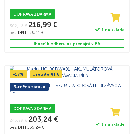
DOPRAVA ZDARMA
216,99
€
302,42
€
1 na sklade
bez DPH
176,41
€
Ihneď k odberu na predajni v BA
-17%
Ušetríte
41
€
Makita UC100DWA01 – AKUMULÁTOROVÁ PREREZÁVACIA
3-ročná záruka
PÍLA
DOPRAVA ZDARMA
203,24
€
243,89
€
1 na sklade
bez DPH
165,24
€