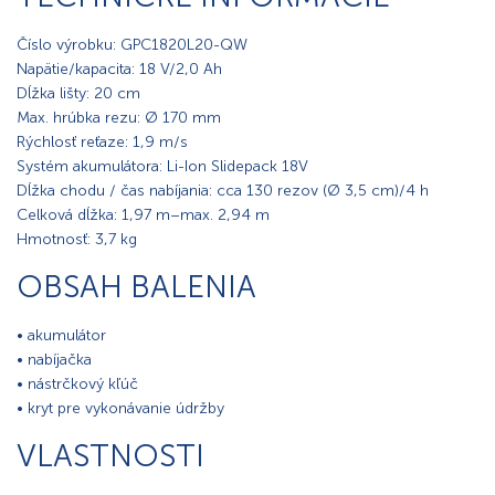
Číslo výrobku: GPC1820L20-QW
Napätie/kapacita: 18 V/2,0 Ah
Dĺžka lišty: 20 cm
Max. hrúbka rezu: Ø 170 mm
Rýchlosť reťaze: 1,9 m/s
Systém akumulátora: Li-Ion Slidepack 18 V
Dĺžka chodu / čas nabíjania: cca 130 rezov (Ø 3,5 cm)/4 h
Celková dĺžka: 1,97 m – max. 2,94 m
Hmotnosť: 3,7 kg
OBSAH BALENIA
• akumulátor
• nabíjačka
• nástrčkový kľúč
• kryt pre vykonávanie údržby
VLASTNOSTI