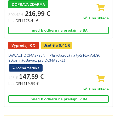
DOPRAVA ZDARMA
216,99
€
302,42
€
1 na sklade
bez DPH
176,41
€
Ihneď k odberu na predajni v BA
Výpredaj -0%
Ušetríte
0,41
€
DeWALT DCMASPS5N – Píla reťazová na tyči FlexVolt®,
20cm nádstavec, pre DCMAS5713
3-ročná záruka
147,59
€
148
€
bez DPH
119,99
€
1 na sklade
Ihneď k odberu na predajni v BA