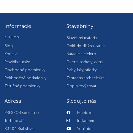
Informácie
Stavebniny
E-SHOP
Stavebný materiál
Blog
Obklady, dlažba, sanita
Kontakt
Náradie a elektro
Pravidlá súťaže
Dvere, parkety, okná
Obchodné podmienky
Farby, laky, stierky
Reklamačné podmienky
Záhradná architektúra
Záručné podmienky
Doplnkový tovar
Adresa
Sledujte nás
PRESPOR spol. s r.o.
Facebook
Turbínová 1
Instagram
831 04 Bratislava
YouTube