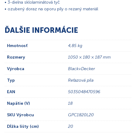
• 3-dielna sklolaminátová tyč
• ozubený doraz na oporu píly o rezaný materiál
ĎALŠIE INFORMÁCIE
Hmotnosť
4,85 kg
Rozmery
1050 × 180 × 187 mm
Výrobca
Black+Decker
Typ
Reťazová píla
EAN
5035048470596
Napätie (V)
18
SKU Výrobcu
GPC1820L20
Dĺžka lišty (cm)
20