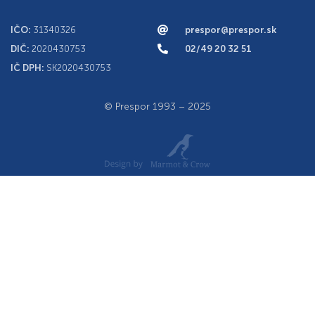
IČO:
31340326
prespor@prespor.sk
DIČ:
2020430753
02/49 20 32 51
IČ DPH:
SK2020430753
© Prespor 1993 – 2025