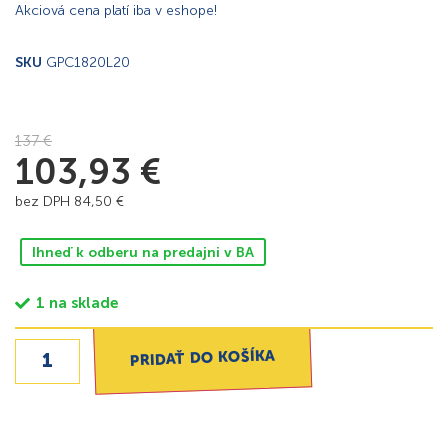
Akciová cena platí iba v eshope!
SKU
GPC1820L20
137
€
103,93
€
bez DPH
84,50
€
Ihneď k odberu na predajni v BA
1 na sklade
PRIDAŤ DO KOŠÍKA