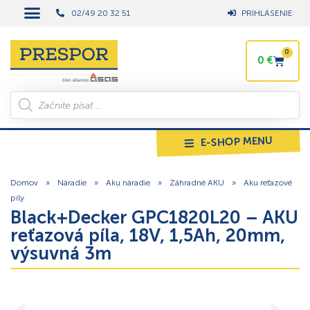
02/49 20 32 51
PRIHLÁSENIE
0
0
€
E-SHOP MENU
Domov
»
Náradie
»
Aku náradie
»
Záhradné AKU
»
Aku reťazové
píly
Black+Decker GPC1820L20 – AKU
reťazová píla, 18V, 1,5Ah, 20mm,
výsuvná 3m