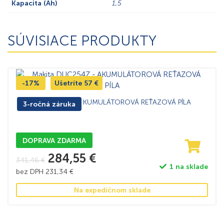
Kapacita (Ah)
1,5
SÚVISIACE PRODUKTY
-17%
Ušetríte
57
€
Makita DUC254Z – AKUMULÁTOROVÁ REŤAZOVÁ PÍLA
3-ročná záruka
DOPRAVA ZDARMA
284,55
€
341,46
€
1 na sklade
bez DPH
231,34
€
Na expedičnom sklade