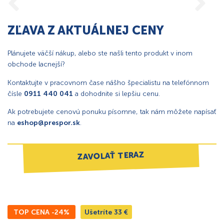
ZĽAVA Z AKTUÁLNEJ CENY
Plánujete väčší nákup, alebo ste našli tento produkt v inom
obchode lacnejší?
Kontaktujte v pracovnom čase nášho špecialistu na telefónnom
čísle
0911 440 041
a dohodnite si lepšiu cenu.
Ak potrebujete cenovú ponuku písomne, tak nám môžete napísať
na
eshop@prespor.sk
.
ZAVOLAŤ TERAZ
TOP CENA -24%
Ušetríte
33
€