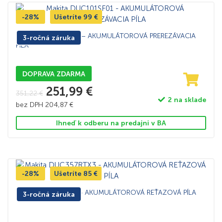
-28%
Ušetríte
99
€
Makita DUC101SF01 – AKUMULÁTOROVÁ PREREZÁVACIA
3-ročná záruka
PÍLA
DOPRAVA ZDARMA
251,99
€
351,22
€
2 na sklade
bez DPH
204,87
€
Ihneď k odberu na predajni v BA
-28%
Ušetríte
85
€
Makita DUC357ZX3 – AKUMULÁTOROVÁ REŤAZOVÁ PÍLA
3-ročná záruka