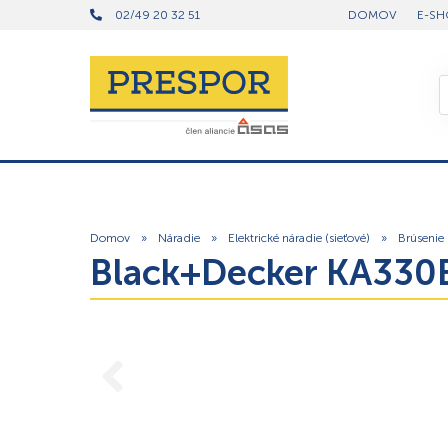
02/49 20 32 51
DOMOV
E-SH
Domov
»
Náradie
»
Elektrické náradie (sieťové)
»
Brúsenie
Black+Decker KA330E