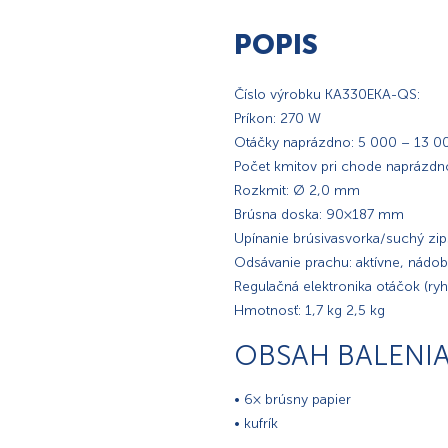
POPIS
Číslo výrobku KA330EKA-QS:
Príkon: 270 W
Otáčky naprázdno: 5 000 – 13 0
Počet kmitov pri chode naprázd
Rozkmit: Ø 2,0 mm
Brúsna doska: 90 × 187 mm
Upínanie brúsivasvorka/suchý zi
Odsávanie prachu: aktívne, nádobk
Regulačná elektronika otáčok (ry
Hmotnosť: 1,7 kg 2,5 kg
OBSAH BALENI
• 6× brúsny papier
• kufrík