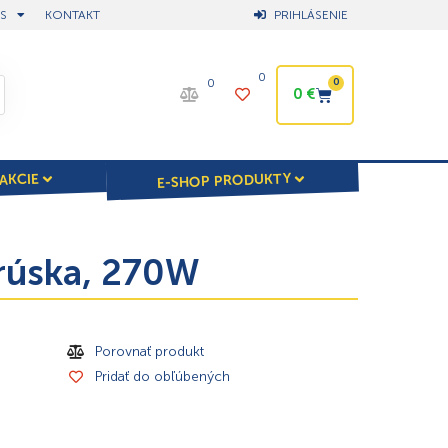
S
KONTAKT
PRIHLÁSENIE
0
0
0
0
€
E-SHOP PRODUKTY
AKCIE
brúska, 270W
Porovnať produkt
Pridať do obľúbených