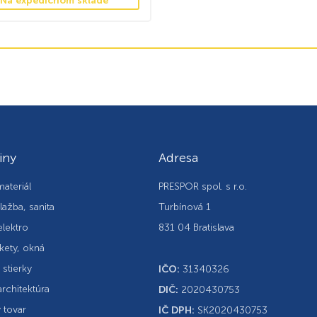
Na expedičnom sklade
iny
Adresa
ateriál
PRESPOR spol. s r.o.
lažba, sanita
Turbínová 1
elektro
831 04 Bratislava
kety, okná
, stierky
IČO:
31340326
rchitektúra
DIČ:
2020430753
 tovar
IČ DPH:
SK2020430753