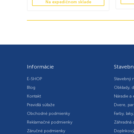
Na expedičnom sklade
Informácie
Stavebn
E-SHOP
Stavebný m
Blog
Obklady, d
Kontakt
Náradie a 
Pravidlá súťaže
Dvere, par
Obchodné podmienky
Farby, laky
Reklamačné podmienky
Záhradná a
Záručné podmienky
Doplnkový