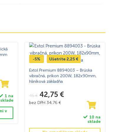
ická
25mm
-5%
Ušetríte
2,25
€
Extol Premium 8894003 – Brúska
vibračná, príkon 200W, 182x90mm,
hliníková základňa
42,75
€
45
€
1 na
sklade
bez DPH
34,76
€
ni v
10 na
sklade