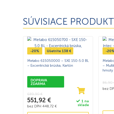
SÚVISIACE PRODUKT
-20%
Ušetríte
138
€
-20
Metabo 615050000 – SXE 150-5.0 BL
Metabo
– Excentrická brúska, Kartón
– Mult
hmoty
DOPRAVA
86,90
ZDARMA
bez D
689,90
€
551,92
€
1 na
sklade
bez DPH
448,72
€