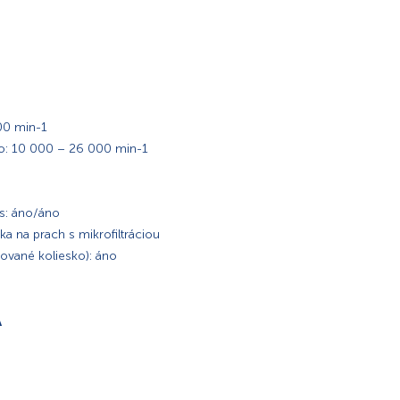
00 min-1
no: 10 000 – 26 000 min-1
ps: áno/áno
a na prach s mikrofiltráciou
hované koliesko): áno
A