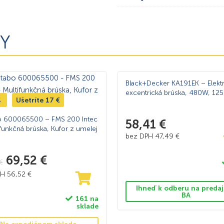
Y
Black+Decker KA191EK – Elektr
excentrická brúska, 480W, 1
%
Ušetríte
17
€
 600065500 – FMS 200 Intec
58,41
€
ifunkčná brúska, Kufor z umelej
bez DPH
47,49
€
69,52
€
€
PH
56,52
€
Ihneď k odberu na predaj
BA
161 na
sklade