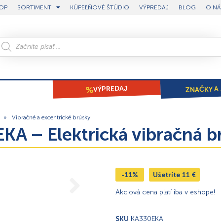
OP
SORTIMENT
KÚPEĽŇOVÉ ŠTÚDIO
VÝPREDAJ
BLOG
O NÁ
ZNAČKY A 
VÝPREDAJ
»
Vibračné a excentrické brúsky
KA – Elektrická vibračná 
-11%
Ušetríte
11
€
Akciová cena platí iba v eshope!
SKU
KA330EKA