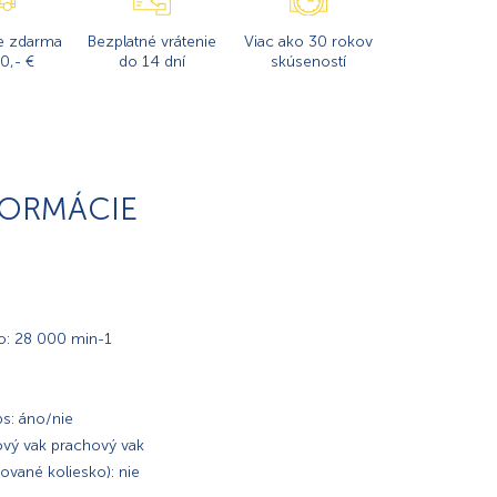
e zdarma
Bezplatné vrátenie
Viac ako 30 rokov
0,- €
do 14 dní
skúseností
FORMÁCIE
o: 28 000 min-1
ps: áno/nie
ový vak prachový vak
ované koliesko): nie