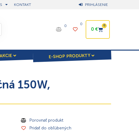
S
KONTAKT
PRIHLÁSENIE
0
0
0
0
€
E-SHOP PRODUKTY
AKCIE
ačná 150W,
Porovnať produkt
Pridať do obľúbených