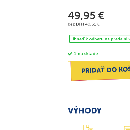
49,95
€
bez DPH
40,61
€
Ihneď k odberu na predajni 
1 na sklade
PRIDAŤ DO KO
VÝHODY