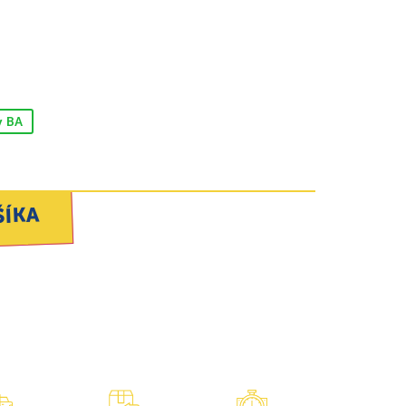
v BA
ŠÍKA