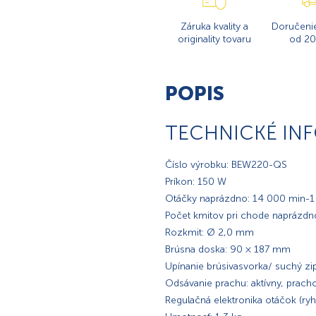
Záruka kvality a
Doručeni
originality tovaru
od 20
POPIS
TECHNICKÉ IN
Číslo výrobku: BEW220-QS
Príkon: 150 W
Otáčky naprázdno: 14 000 min-1
Počet kmitov pri chode naprázdn
Rozkmit: Ø 2,0 mm
Brúsna doska: 90 × 187 mm
Upínanie brúsivasvorka/ suchý zi
Odsávanie prachu: aktívny, prach
Regulačná elektronika otáčok (ryh