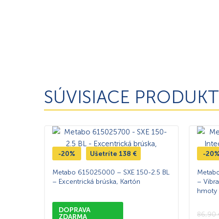
SÚVISIACE PRODUKT
-20%
Ušetríte
138
€
-20
Metabo 615025000 – SXE 150-2.5 BL
Metabo
– Excentrická brúska, Kartón
– Vibr
hmoty
DOPRAVA
86,90
ZDARMA