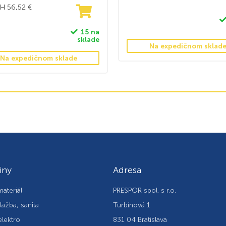
PH
56,52
€
15 na
sklade
Na expedičnom sklad
Na expedičnom sklade
iny
Adresa
ateriál
PRESPOR spol. s r.o.
lažba, sanita
Turbínová 1
elektro
831 04 Bratislava