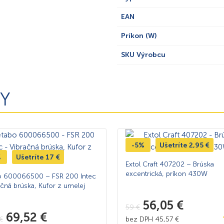
EAN
Príkon (W)
SKU Výrobcu
Y
-5%
Ušetríte
2,95
€
%
Ušetríte
17
€
Extol Craft 407202 – Brúska
excentrická, príkon 430W
 600066500 – FSR 200 Intec
ačná brúska, Kufor z umelej
56,05
€
59
€
69,52
€
€
bez DPH
45,57
€