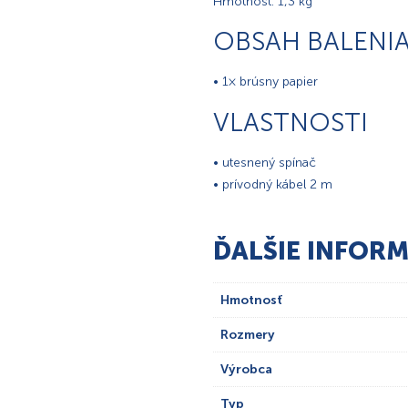
Hmotnosť: 1,3 kg
OBSAH BALENI
• 1× brúsny papier
VLASTNOSTI
• utesnený spínač
• prívodný kábel 2 m
ĎALŠIE INFORM
Hmotnosť
Rozmery
Výrobca
Typ