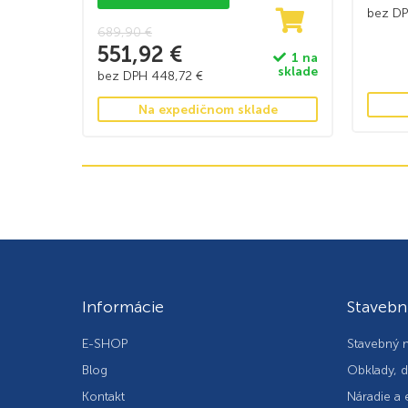
bez D
689,90
€
551,92
€
1 na
sklade
bez DPH
448,72
€
Na expedičnom sklade
Informácie
Stavebn
E-SHOP
Stavebný m
Blog
Obklady, d
Kontakt
Náradie a 