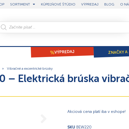
OP
SORTIMENT
KÚPEĽŇOVÉ ŠTÚDIO
VÝPREDAJ
BLOG
O NÁ
ZNAČKY A 
VÝPREDAJ
»
Vibračné a excentrické brúsky
 – Elektrická brúska vibr
Akciová cena platí iba v eshope!
SKU
BEW220