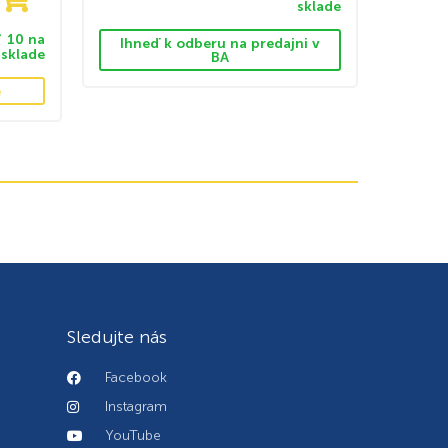
sklade
10 na
Ihneď k odberu na predajni v
sklade
BA
e
Sledujte nás
Facebook
Instagram
YouTube