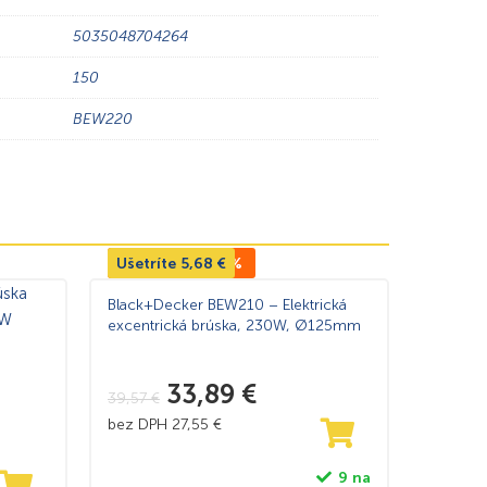
5035048704264
150
BEW220
Ušetríte
TOP CENA -14%
5,68
€
Black+Decker BEW210 – Elektrická
excentrická brúska, 230W, Ø125mm
33,89
€
39,57
€
bez DPH
27,55
€
9 na