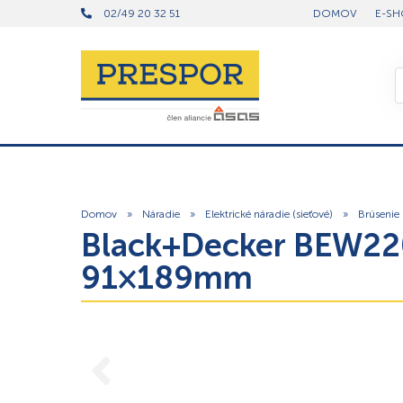
02/49 20 32 51
DOMOV
E-SH
Domov
»
Náradie
»
Elektrické náradie (sieťové)
»
Brúsenie
Black+Decker BEW220
91×189mm