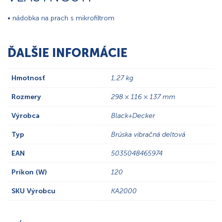
• nádobka na prach s mikrofiltrom
ĎALŠIE INFORMÁCIE
Hmotnosť
1,27 kg
Rozmery
298 × 116 × 137 mm
Výrobca
Black+Decker
Typ
Brúska vibračná deltová
EAN
5035048465974
Príkon (W)
120
SKU Výrobcu
KA2000