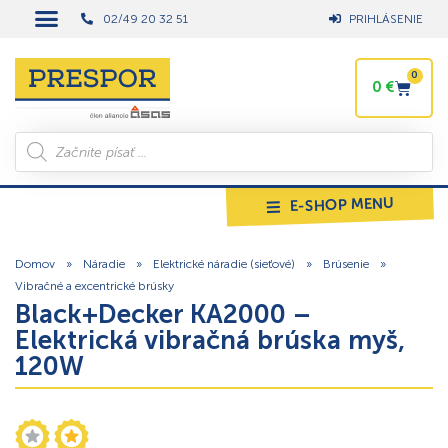
02/49 20 32 51
PRIHLÁSENIE
0
0
€
E-SHOP MENU
Domov
»
Náradie
»
Elektrické náradie (sieťové)
»
Brúsenie
»
Vibračné a excentrické brúsky
Black+Decker KA2000 –
Elektrická vibračná brúska myš,
120W