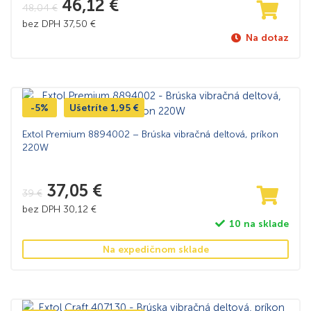
46,12
€
48,04
€
bez DPH
37,50
€
Na dotaz
-5%
Ušetríte
1,95
€
Extol Premium 8894002 – Brúska vibračná deltová, príkon
220W
37,05
€
39
€
bez DPH
30,12
€
10 na sklade
Na expedičnom sklade