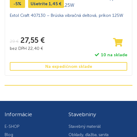
-5%
Ušetríte
1,45
€
Extol Craft 407130 – Brúska vibračná deltová, príkon 125W
27,55
€
29
€
bez DPH
22,40
€
10 na sklade
Na expedičnom sklade
Informácie
Stavebniny
E-SHOP
Stavebný materiál
Blog
Obklady, dlažba, sanita