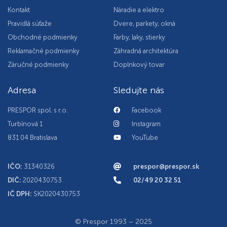
Kontakt
Náradie a elektro
Pravidlá súťaže
Dvere, parkety, okná
Obchodné podmienky
Farby, laky, stierky
Reklamačné podmienky
Záhradná architektúra
Záručné podmienky
Doplnkový tovar
Adresa
Sledujte nás
PRESPOR spol. s r.o.
Facebook
Turbínová 1
Instagram
831 04 Bratislava
YouTube
IČO:
31340326
prespor@prespor.sk
DIČ:
2020430753
02/49 20 32 51
IČ DPH:
SK2020430753
© Prespor 1993 – 2025