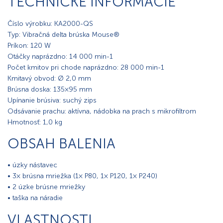
TECHNICKÉ INFORMÁCIE
Číslo výrobku: KA2000-QS
Typ: Vibračná delta brúska Mouse®
Príkon: 120 W
Otáčky naprázdno: 14 000 min-1
Počet kmitov pri chode naprázdno: 28 000 min-1
Kmitavý obvod: Ø 2,0 mm
Brúsna doska: 135 × 95 mm
Upínanie brúsiva: suchý zips
Odsávanie prachu: aktívna, nádobka na prach s mikrofiltrom
Hmotnosť: 1,0 kg
OBSAH BALENIA
• úzky nástavec
• 3× brúsna mriežka (1× P80, 1× P120, 1× P240)
• 2 úzke brúsne mriežky
• taška na náradie
VLASTNOSTI