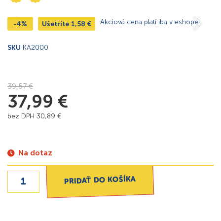
Akciová cena platí iba v eshope!
-4%
Ušetríte
1,58
€
SKU
KA2000
39,57
€
37,99
€
bez DPH
30,89
€
Na dotaz
PRIDAŤ DO KOŠÍKA