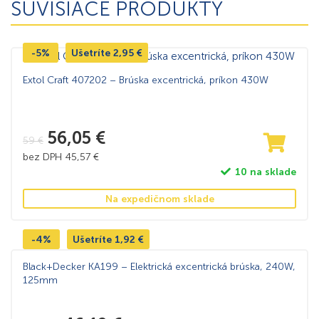
SÚVISIACE PRODUKTY
-5%
Ušetríte
2,95
€
Extol Craft 407202 – Brúska excentrická, príkon 430W
56,05
€
59
€
bez DPH
45,57
€
10 na sklade
Na expedičnom sklade
-4%
Ušetríte
1,92
€
Black+Decker KA199 – Elektrická excentrická brúska, 240W,
125mm