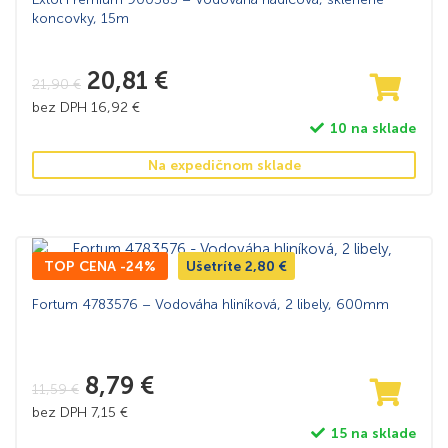
koncovky, 15m
20,81
€
21,90
€
bez DPH
16,92
€
10 na sklade
Na expedičnom sklade
TOP CENA -24%
Ušetríte
2,80
€
Fortum 4783576 – Vodováha hliníková, 2 libely, 600mm
8,79
€
11,59
€
bez DPH
7,15
€
15 na sklade