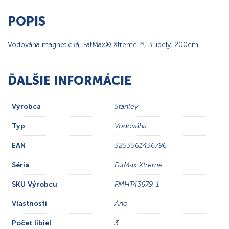
POPIS
Vodováha magnetická, FatMax® Xtreme™, 3 libely, 200cm
ĎALŠIE INFORMÁCIE
Výrobca
Stanley
Typ
Vodováha
EAN
3253561436796
Séria
FatMax Xtreme
SKU Výrobcu
FMHT43679-1
Vlastnosti
Áno
Počet libiel
3