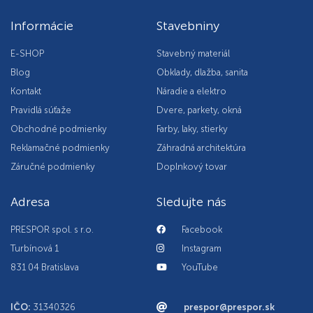
Informácie
Stavebniny
E-SHOP
Stavebný materiál
Blog
Obklady, dlažba, sanita
Kontakt
Náradie a elektro
Pravidlá súťaže
Dvere, parkety, okná
Obchodné podmienky
Farby, laky, stierky
Reklamačné podmienky
Záhradná architektúra
Záručné podmienky
Doplnkový tovar
Adresa
Sledujte nás
PRESPOR spol. s r.o.
Facebook
Turbínová 1
Instagram
831 04 Bratislava
YouTube
IČO:
31340326
prespor@prespor.sk