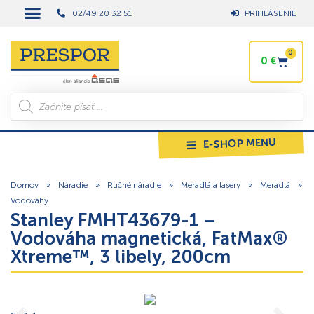
02/49 20 32 51
PRIHLÁSENIE
0
0
€
E-SHOP MENU
Domov
»
Náradie
»
Ručné náradie
»
Meradlá a lasery
»
Meradlá
»
Vodováhy
Stanley FMHT43679-1 –
Vodováha magnetická, FatMax®
Xtreme™, 3 libely, 200cm