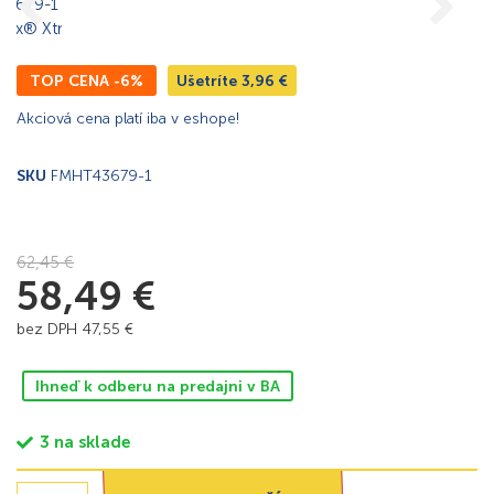
TOP CENA -6%
Ušetríte
3,96
€
Akciová cena platí iba v eshope!
SKU
FMHT43679-1
62,45
€
58,49
€
bez DPH
47,55
€
Ihneď k odberu na predajni v BA
3 na sklade