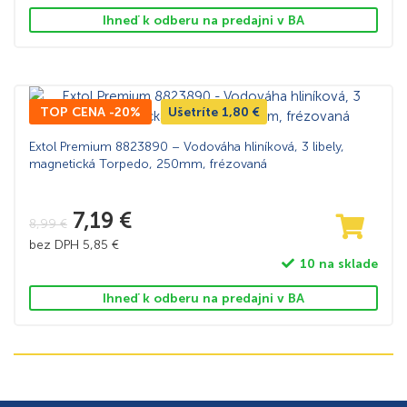
Ihneď k odberu na predajni v BA
TOP CENA -20%
Ušetríte
1,80
€
Extol Premium 8823890 – Vodováha hliníková, 3 libely,
magnetická Torpedo, 250mm, frézovaná
7,19
€
8,99
€
bez DPH
5,85
€
10 na sklade
Ihneď k odberu na predajni v BA