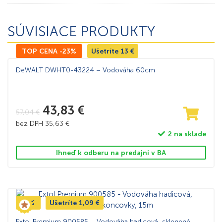
SÚVISIACE PRODUKTY
TOP CENA -23%
Ušetríte
13
€
DeWALT DWHT0-43224 – Vodováha 60cm
43,83
€
57,04
€
bez DPH
35,63
€
2 na sklade
Ihneď k odberu na predajni v BA
-5%
Ušetríte
1,09
€
Extol Premium 900585 – Vodováha hadicová, sklenené