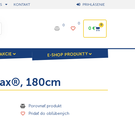
S
KONTAKT
PRIHLÁSENIE
0
0
0
0
€
E-SHOP PRODUKTY
AKCIE
Max®, 180cm
Porovnať produkt
Pridať do obľúbených