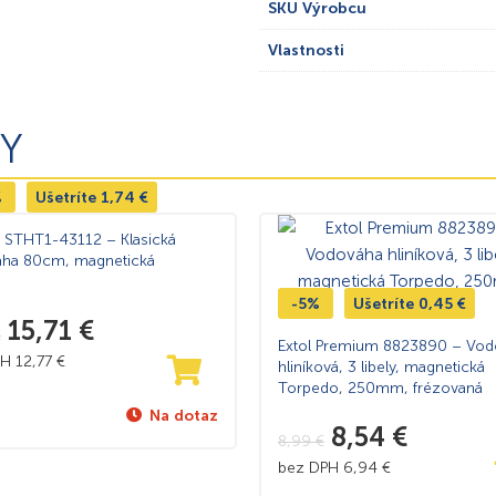
SKU Výrobcu
Vlastnosti
Y
%
Ušetríte
1,74
€
y STHT1-43112 – Klasická
ha 80cm, magnetická
-5%
Ušetríte
0,45
€
15,71
€
€
Extol Premium 8823890 – Vod
PH
12,77
€
hliníková, 3 libely, magnetická
Torpedo, 250mm, frézovaná
Na dotaz
8,54
€
8,99
€
bez DPH
6,94
€