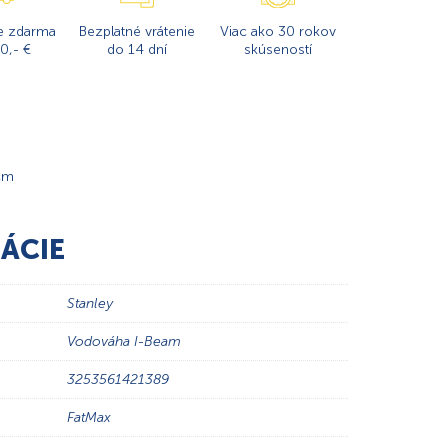
e zdarma
Bezplatné vrátenie
Viac ako 30 rokov
0,- €
do 14 dní
skúseností
cm
ÁCIE
Stanley
Vodováha I-Beam
3253561421389
FatMax