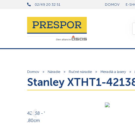
02/49 20 32 51
DOMOV
E-SH
Domov
»
Náradie
»
Ručné náradie
»
Meradlá a lasery
»
Stanley XTHT1-4213