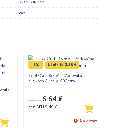
XTHT1-42138
Nie
-5%
Ušetríte
0,35
€
Extol Craft 3576A – Vodováha
hliníková 2 libely, 600mm
ováha
6,64
€
6,99
€
bez DPH
5,40
€
Na dotaz