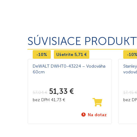
SÚVISIACE PRODUKT
-10%
Ušetríte
5,71
€
-10
DeWALT DWHT0-43224 – Vodováha
Stanle
60cm
vodová
51,33
€
57,04
€
17,45
bez DPH
41,73
€
bez D
Na dotaz