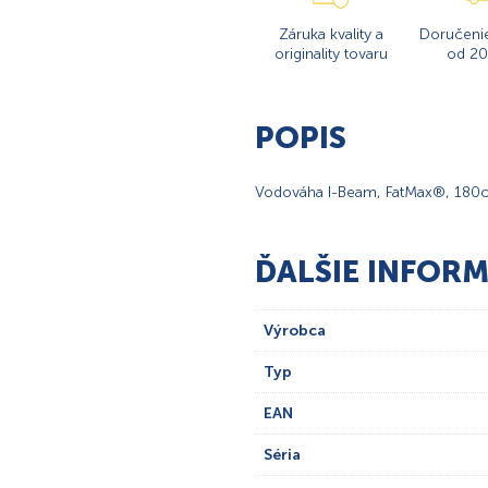
Záruka kvality a
Doručeni
originality tovaru
od 20
POPIS
Vodováha I-Beam, FatMax®, 180
ĎALŠIE INFORM
Výrobca
Typ
EAN
Séria