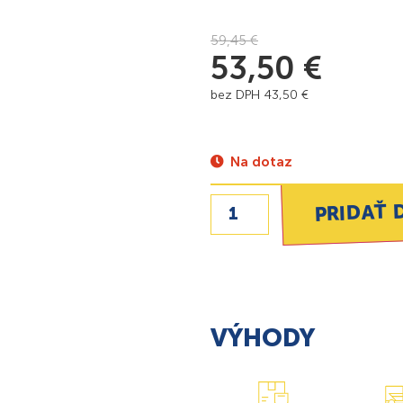
59,45
€
53,50
€
bez DPH
43,50
€
Na dotaz
PRIDAŤ 
VÝHODY