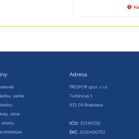
Na
iny
Adresa
ateriál
PRESPOR spol. s r.o.
lažba, sanita
Turbínová 1
elektro
831 04 Bratislava
kety, okná
, stierky
IČO:
31340326
rchitektúra
DIČ:
2020430753