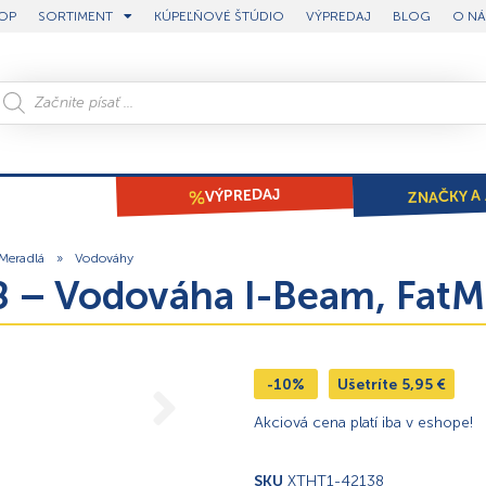
OP
SORTIMENT
KÚPEĽŇOVÉ ŠTÚDIO
VÝPREDAJ
BLOG
O NÁ
ZNAČKY A 
VÝPREDAJ
Meradlá
»
Vodováhy
8 – Vodováha I-Beam, Fat
-10%
Ušetríte
5,95
€
Akciová cena platí iba v eshope!
SKU
XTHT1-42138