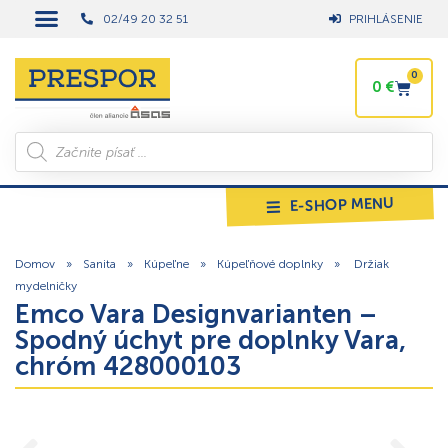
02/49 20 32 51
PRIHLÁSENIE
0
0
€
E-SHOP MENU
Domov
»
Sanita
»
Kúpeľne
»
Kúpeľňové doplnky
»
Držiak
mydelničky
Emco Vara Designvarianten –
Spodný úchyt pre doplnky Vara,
chróm 428000103