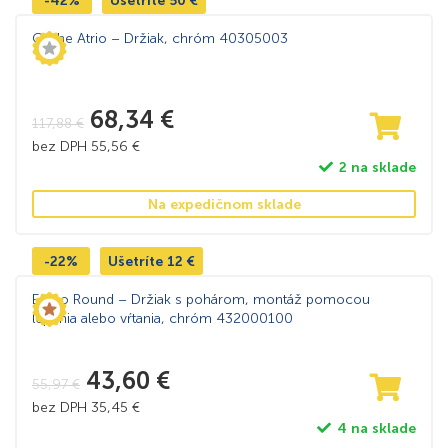
-42%
Ušetríte
50
€
Grohe Atrio – Držiak, chróm 40305003
68,34
€
117,88
€
bez DPH
55,56
€
2 na sklade
Na expedičnom sklade
-22%
Ušetríte
12
€
Emco Round – Držiak s pohárom, montáž pomocou
lepenia alebo vŕtania, chróm 432000100
43,60
€
55,97
€
bez DPH
35,45
€
4 na sklade