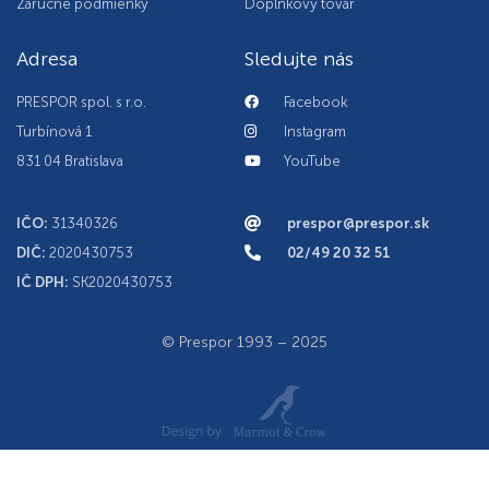
Záručné podmienky
Doplnkový tovar
Adresa
Sledujte nás
PRESPOR spol. s r.o.
Facebook
Turbínová 1
Instagram
831 04 Bratislava
YouTube
IČO:
31340326
prespor@prespor.sk
DIČ:
2020430753
02/49 20 32 51
IČ DPH:
SK2020430753
© Prespor 1993 – 2025