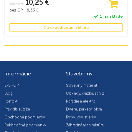
10,25
€
22,76
€
bez DPH
8,33
€
1 na sklade
Na expedičnom sklade
Informácie
Stavebniny
E-SHOP
Stavebný materiál
Blog
Obklady, dlažba, sanita
Kontakt
Náradie a elektro
Pravidlá súťaže
Dvere, parkety, okná
Obchodné podmienky
Farby, laky, stierky
Reklamačné podmienky
Záhradná architektúra