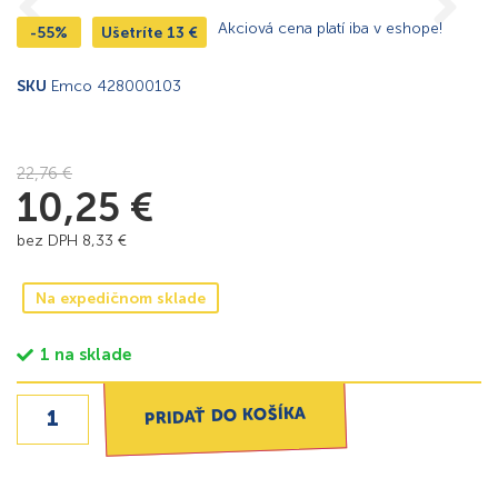
Akciová cena platí iba v eshope!
-55%
Ušetríte
13
€
SKU
Emco 428000103
22,76
€
10,25
€
bez DPH
8,33
€
Na expedičnom sklade
1 na sklade
PRIDAŤ DO KOŠÍKA