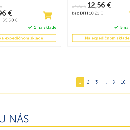
12,56
€
€
24,72
€
,96
€
bez DPH
10,21
€
PH
95,90
€
1 na sklade
5 na
Na expedičnom sklade
Na expedičnom sklade
1
2
3
…
9
10
U NÁS