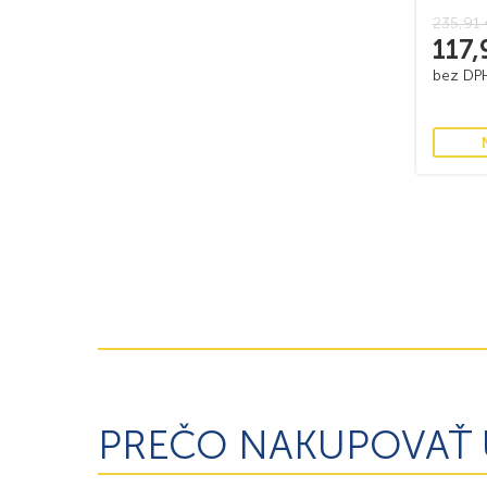
235,91
117
bez D
PREČO NAKUPOVAŤ 