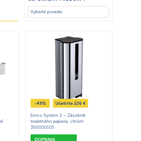
-49%
Ušetríte
226
€
Emco System 2 – Zásobník
eľ
toaletného papiera, chróm
350000105
DOPRAVA