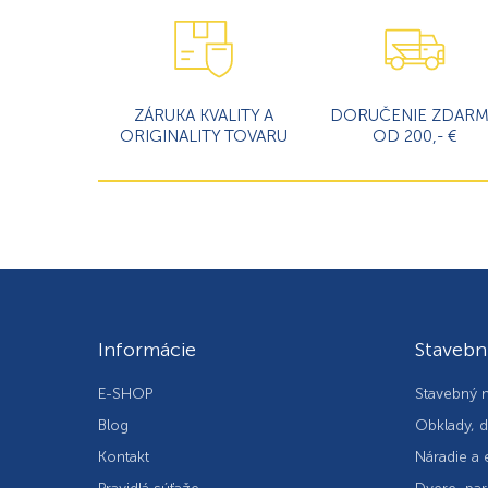
ZÁRUKA KVALITY A
DORUČENIE ZDAR
ORIGINALITY TOVARU
OD 200,- €
Informácie
Stavebn
E-SHOP
Stavebný m
Blog
Obklady, d
Kontakt
Náradie a 