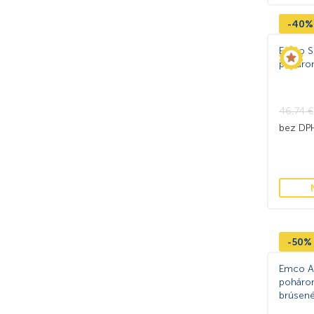
-40%
Emco Sé
poháro
46,74
€
bez D
-50%
Emco As
pohárom
brúsené
výstavk