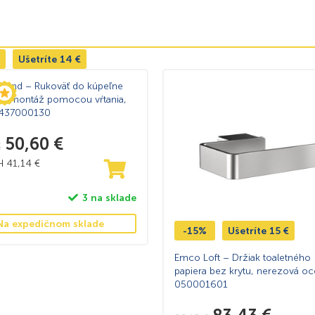
Ušetríte
14
€
ound – Rukoväť do kúpeľne
, montáž pomocou vŕtania,
437000130
50,60
€
€
PH
41,14
€
3 na sklade
Na expedičnom sklade
-15%
Ušetríte
15
€
Emco Loft – Držiak toaletného
papiera bez krytu, nerezová oc
050001601