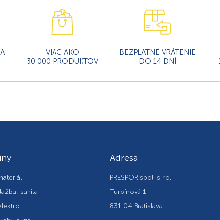
MA
VIAC AKO
BEZPLATNÉ VRÁTENIE
30 000 PRODUKTOV
DO 14 DNÍ
iny
Adresa
ateriál
PRESPOR spol. s r.o.
lažba, sanita
Turbínová 1
elektro
831 04 Bratislava