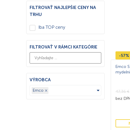
FILTROVAŤ NAJLEPŠIE CENY NA
TRHU
Iba TOP ceny
FILTROVAŤ V RÁMCI KATEGÓRIE
-57%
Emco S
mydeln
VÝROBCA
Emco
×
47,36
€
bez D