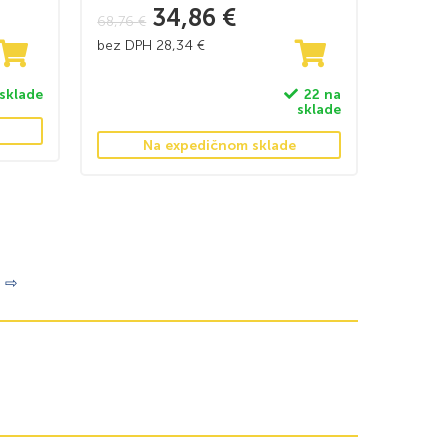
34,86
€
68,76
€
bez DPH
28,34
€
 sklade
22 na
sklade
Na expedičnom sklade
⇨