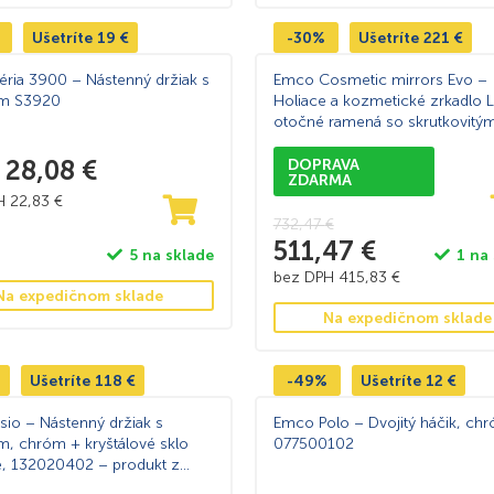
Ušetríte
19
€
-30%
Ušetríte
221
€
ria 3900 – Nástenný držiak s
Emco Cosmetic mirrors Evo –
m S3920
Holiace a kozmetické zrkadlo L
otočné ramená so skrutkovitý
káblom a vypínačom, 5 násobn
28,08
€
zväčšenie, chróm 109506040
DOPRAVA
ZDARMA
PH
22,83
€
732,47
€
511,47
€
5 na sklade
1 na
bez DPH
415,83
€
Na expedičnom sklade
Na expedičnom sklade
Ušetríte
118
€
-49%
Ušetríte
12
€
io – Nástenný držiak s
Emco Polo – Dvojitý háčik, ch
, chróm + kryštálové sklo
077500102
, 132020402 – produkt z
y