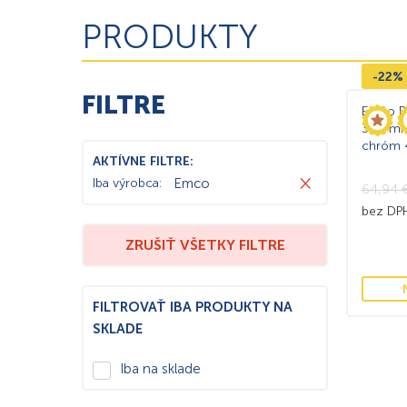
PRODUKTY
-22%
FILTRE
Emco R
300 mm
chróm 
AKTÍVNE FILTRE:
×
Iba výrobca
:
Emco
64,94
bez D
ZRUŠIŤ VŠETKY FILTRE
FILTROVAŤ IBA PRODUKTY NA
SKLADE
Iba na sklade