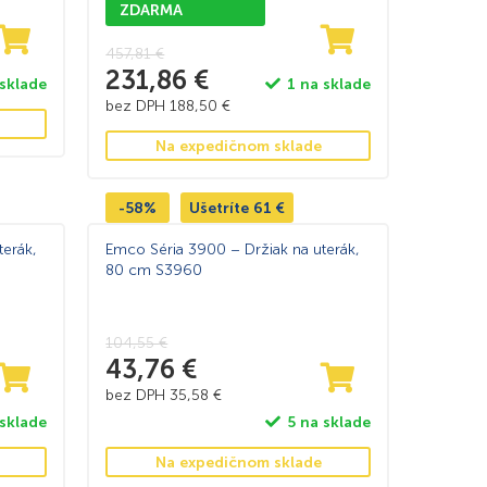
ZDARMA
457,81
€
231,86
€
 sklade
1 na sklade
bez DPH
188,50
€
Na expedičnom sklade
-58%
Ušetríte
61
€
terák,
Emco Séria 3900 – Držiak na uterák,
80 cm S3960
104,55
€
43,76
€
bez DPH
35,58
€
 sklade
5 na sklade
Na expedičnom sklade