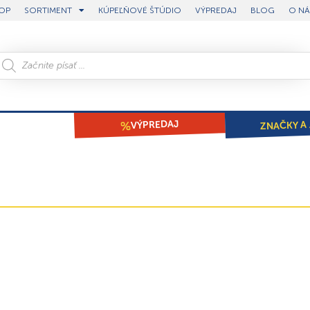
OP
SORTIMENT
KÚPEĽŇOVÉ ŠTÚDIO
VÝPREDAJ
BLOG
O NÁ
ZNAČKY A 
VÝPREDAJ