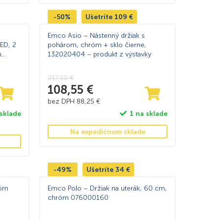
-50%
Ušetríte
109
€
Emco Asio – Nástenný držiak s
ED, 2
pohárom, chróm + sklo čierne,
m
132020404 – produkt z výstavky
é
217,10
€
108,55
€
bez DPH
88,25
€
 sklade
1 na sklade
Na expedičnom sklade
-49%
Ušetríte
34
€
róm
Emco Polo – Držiak na uterák, 60 cm,
chróm 076000160