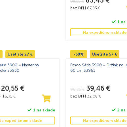
83,43
€
98,15
€
bez DPH
67,83
€
1 na
Na expedičnom sklade
Ušetríte
27
€
-59%
Ušetríte
57
€
éria 3900 – Nástenná
Emco Séria 3900 – Držiak na u
ička S3930
60 cm S3961
20,55
€
39,46
€
96,25
€
PH
16,71
€
bez DPH
32,08
€
1 na sklade
2 na
Na expedičnom sklade
Na expedičnom sklade