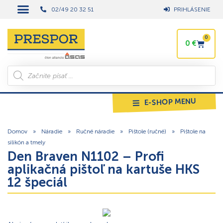
02/49 20 32 51
PRIHLÁSENIE
0
0
€
E-SHOP MENU
Domov
»
Náradie
»
Ručné náradie
»
Pištole (ručné)
»
Pištole na
silikón a tmely
Den Braven N1102 – Profi
aplikačná pištoľ na kartuše HKS
12 špeciál