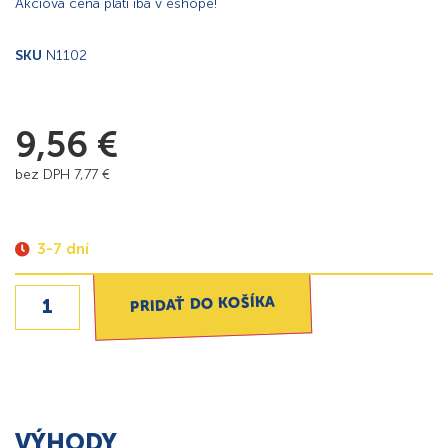
Akciová cena platí iba v eshope!
SKU
N1102
9,56
€
bez DPH
7,77
€
3-7 dní
PRIDAŤ DO KOŠÍKA
VÝHODY