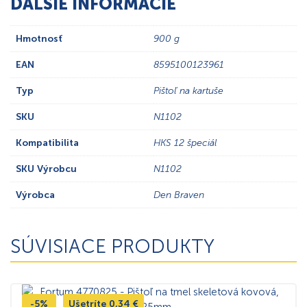
ĎALŠIE INFORMÁCIE
Hmotnosť
900 g
EAN
8595100123961
Typ
Pištoľ na kartuše
SKU
N1102
Kompatibilita
HKS 12 špeciál
SKU Výrobcu
N1102
Výrobca
Den Braven
SÚVISIACE PRODUKTY
-5%
Ušetríte
0,34
€