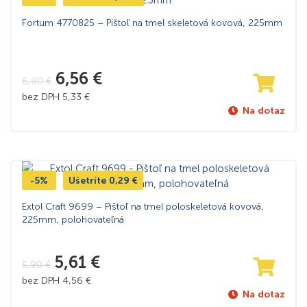
Fortum 4770825 – Pištoľ na tmel skeletová kovová, 225mm
6,56
€
6,90
€
bez DPH
5,33
€
Na dotaz
-5%
Ušetríte
0,29
€
Extol Craft 9699 – Pištoľ na tmel poloskeletová kovová,
225mm, polohovateľná
5,61
€
5,90
€
bez DPH
4,56
€
Na dotaz