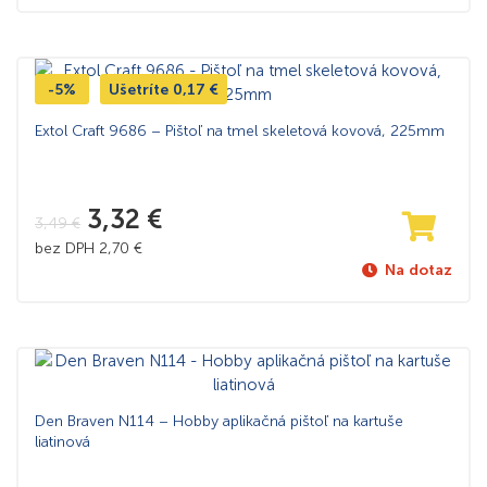
-5%
Ušetríte
0,17
€
Extol Craft 9686 – Pištoľ na tmel skeletová kovová, 225mm
3,32
€
3,49
€
bez DPH
2,70
€
Na dotaz
Den Braven N114 – Hobby aplikačná pištoľ na kartuše
liatinová