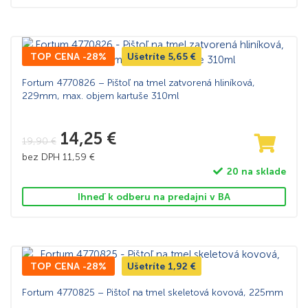
TOP CENA -28%
Ušetríte
5,65
€
Fortum 4770826 – Pištoľ na tmel zatvorená hliníková,
229mm, max. objem kartuše 310ml
14,25
€
19,90
€
bez DPH
11,59
€
20 na sklade
Ihneď k odberu na predajni v BA
TOP CENA -28%
Ušetríte
1,92
€
Fortum 4770825 – Pištoľ na tmel skeletová kovová, 225mm