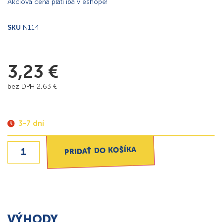
Akciová cena platí iba v eshope!
SKU
N114
3,23
€
bez DPH
2,63
€
3-7 dní
PRIDAŤ DO KOŠÍKA
VÝHODY