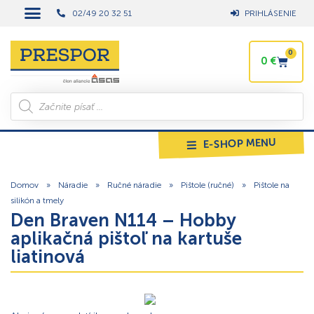
02/49 20 32 51
PRIHLÁSENIE
0
0
€
E-SHOP MENU
Domov
»
Náradie
»
Ručné náradie
»
Pištole (ručné)
»
Pištole na
silikón a tmely
Den Braven N114 – Hobby
aplikačná pištoľ na kartuše
liatinová