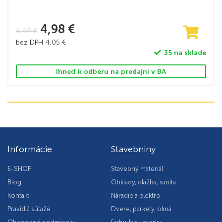
4,98
€
6,90
€
bez DPH
4,05
€
35 na sklade
Ihneď k odberu na predajni v BA
Informácie
Stavebniny
E-SHOP
Stavebný materiál
Blog
Obklady, dlažba, sanita
Kontakt
Náradie a elektro
Pravidlá súťaže
Dvere, parkety, okná