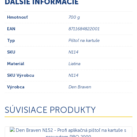
ĎALŠIE INFORMÁCIE
Hmotnosť
700 g
EAN
8711684822001
Typ
Pištoľ na kartuše
SKU
N114
Materiál
Liatina
SKU Výrobcu
N114
Výrobca
Den Braven
SÚVISIACE PRODUKTY