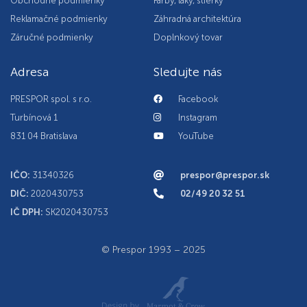
Obchodné podmienky
Farby, laky, stierky
Reklamačné podmienky
Záhradná architektúra
Záručné podmienky
Doplnkový tovar
Adresa
Sledujte nás
PRESPOR spol. s r.o.
Facebook
Turbínová 1
Instagram
831 04 Bratislava
YouTube
IČO:
31340326
prespor@prespor.sk
DIČ:
2020430753
02/49 20 32 51
IČ DPH:
SK2020430753
© Prespor 1993 – 2025