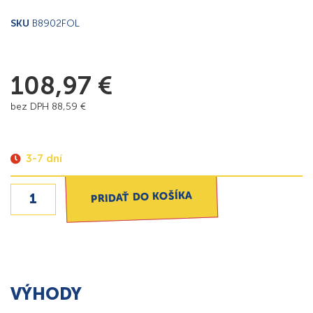
SKU
B8902FOL
108,97
€
bez DPH
88,59
€
3-7 dní
PRIDAŤ DO KOŠÍKA
VÝHODY