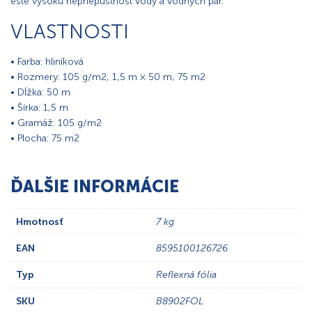
ešte vysokú nepriepustnosť vody a vodných pár.
VLASTNOSTI
• Farba: hliníková
• Rozmery: 105 g/m2, 1,5 m × 50 m, 75 m2
• Dĺžka: 50 m
• Šírka: 1,5 m
• Gramáž: 105 g/m2
• Plocha: 75 m2
ĎALŠIE INFORMÁCIE
Hmotnosť
7 kg
EAN
8595100126726
Typ
Reflexná fólia
SKU
B8902FOL