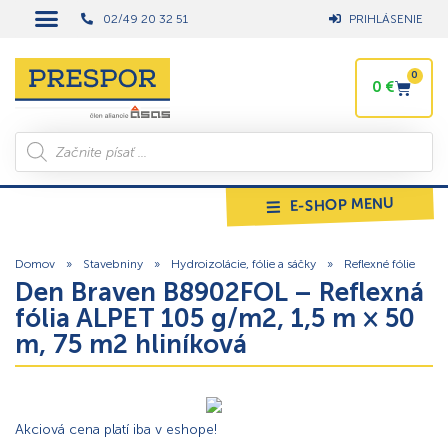
02/49 20 32 51
PRIHLÁSENIE
0
0
€
E-SHOP MENU
Domov
»
Stavebniny
»
Hydroizolácie, fólie a sáčky
»
Reflexné fólie
Den Braven B8902FOL – Reflexná
fólia ALPET 105 g/m2, 1,5 m × 50
m, 75 m2 hliníková
Akciová cena platí iba v eshope!