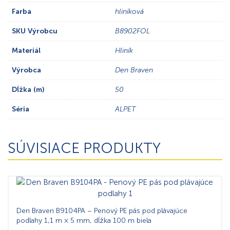
Farba
hliníková
SKU Výrobcu
B8902FOL
Materiál
Hliník
Výrobca
Den Braven
Dĺžka (m)
50
Séria
ALPET
SÚVISIACE PRODUKTY
Den Braven B9104PA – Penový PE pás pod plávajúce
podlahy 1,1 m × 5 mm, dĺžka 100 m biela