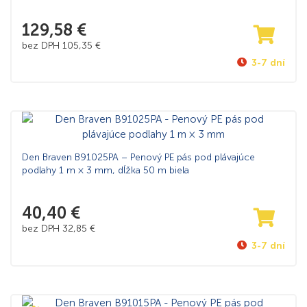
129,58
€
bez DPH
105,35
€
3-7 dní
Den Braven B91025PA – Penový PE pás pod plávajúce
podlahy 1 m × 3 mm, dĺžka 50 m biela
40,40
€
bez DPH
32,85
€
3-7 dní