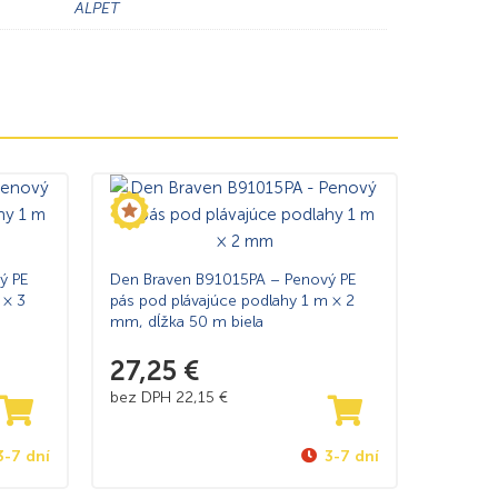
ALPET
ý PE
Den Braven B91015PA – Penový PE
 × 3
pás pod plávajúce podlahy 1 m × 2
mm, dĺžka 50 m biela
27,25
€
bez DPH
22,15
€
3-7 dní
3-7 dní