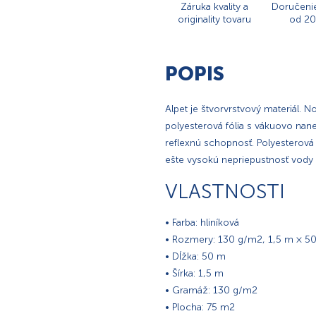
Záruka kvality a
Doručeni
originality tovaru
od 20
POPIS
Alpet je štvorvrstvový materiál. N
polyesterová fólia s vákuovo nan
reflexnú schopnosť. Polyesterová 
ešte vysokú nepriepustnosť vody 
VLASTNOSTI
• Farba: hliníková
• Rozmery: 130 g/m2, 1,5 m × 5
• Dĺžka: 50 m
• Šírka: 1,5 m
• Gramáž: 130 g/m2
• Plocha: 75 m2