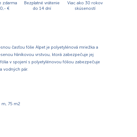
e zdarma
Bezplatné vrátenie
Viac ako 30 rokov
0,- €
do 14 dní
skúseností
osnou časťou fólie Alpet je polyetylénová mriežka a
esenou hliníkovou vrstvou, ktorá zabezpečuje jej
fólia v spojení s polyetylénovou fóliou zabezpečuje
a vodných pár.
0 m, 75 m2