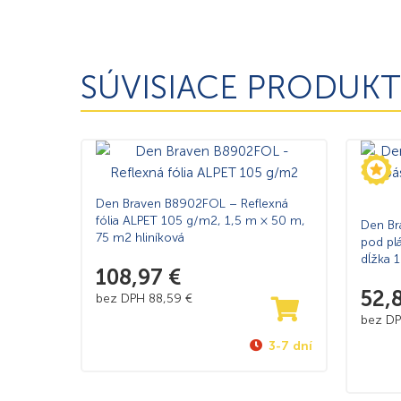
SÚVISIACE PRODUKT
Den Braven B8902FOL – Reflexná
fólia ALPET 105 g/m2, 1,5 m × 50 m,
Den Br
75 m2 hliníková
pod pl
dĺžka 
108,97
€
52,
bez DPH
88,59
€
bez D
3-7 dní