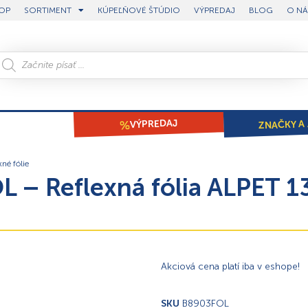
OP
SORTIMENT
KÚPEĽŇOVÉ ŠTÚDIO
VÝPREDAJ
BLOG
O NÁ
ZNAČKY A 
VÝPREDAJ
xné fólie
– Reflexná fólia ALPET 13
Akciová cena platí iba v eshope!
SKU
B8903FOL