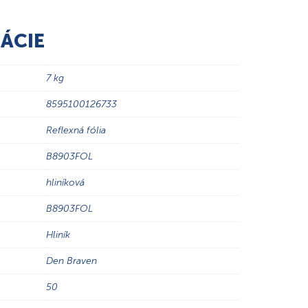
ÁCIE
7 kg
8595100126733
Reflexná fólia
B8903FOL
hliníková
B8903FOL
Hliník
Den Braven
50