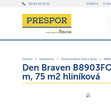
02/49 20 32 51
DOMOV
E-SH
Domov
»
Stavebniny
»
Hydroizolácie, fólie a sáčky
»
Refle
Den Braven B8903FOL 
m, 75 m2 hliníková