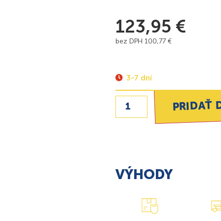
123,95
€
bez DPH
100,77
€
3-7 dní
PRIDAŤ 
VÝHODY