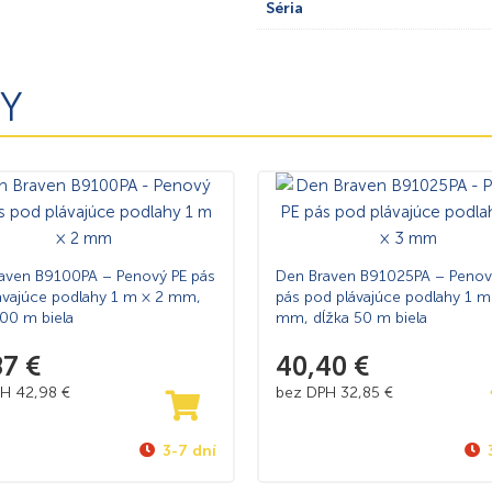
Séria
Y
aven B9100PA – Penový PE pás
Den Braven B91025PA – Penov
ávajúce podlahy 1 m × 2 mm,
pás pod plávajúce podlahy 1 m
100 m biela
mm, dĺžka 50 m biela
87
€
40,40
€
PH
42,98
€
bez DPH
32,85
€
3-7 dní