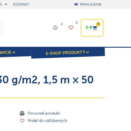
S
KONTAKT
PRIHLÁSENIE
0
0
0
0
€
E-SHOP PRODUKTY
AKCIE
0 g/m2, 1,5 m × 50
Porovnať produkt
Pridať do obľúbených