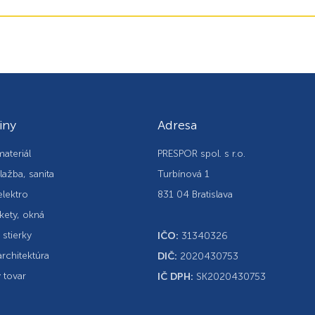
iny
Adresa
ateriál
PRESPOR spol. s r.o.
lažba, sanita
Turbínová 1
elektro
831 04 Bratislava
kety, okná
, stierky
IČO:
31340326
rchitektúra
DIČ:
2020430753
 tovar
IČ DPH:
SK2020430753