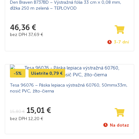
Den Braven B737BD – Výstražná fólia 33 cm × 0,08 mm,
dĺžka 250 m zelená – TEPLOVOD
46,36
€
bez DPH
37,69
€
3-7 dní
-5%
Ušetríte
0,79
€
Tesa 96076 – Páska lepiaca výstražná 60760, 50mmx33m,
nosič PVC, žlto-čierna
15,01
€
15,80
€
bez DPH
12,20
€
Na dotaz