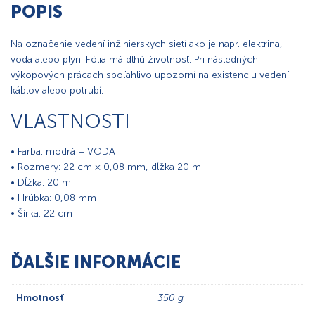
POPIS
Na označenie vedení inžinierskych sietí ako je napr. elektrina,
voda alebo plyn. Fólia má dlhú životnosť. Pri následných
výkopových prácach spoľahlivo upozorní na existenciu vedení
káblov alebo potrubí.
VLASTNOSTI
• Farba: modrá – VODA
• Rozmery: 22 cm × 0,08 mm, dĺžka 20 m
• Dĺžka: 20 m
• Hrúbka: 0,08 mm
• Šírka: 22 cm
ĎALŠIE INFORMÁCIE
Hmotnosť
350 g