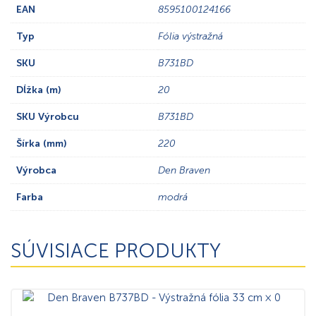
EAN
8595100124166
Typ
Fólia výstražná
SKU
B731BD
Dĺžka (m)
20
SKU Výrobcu
B731BD
Šírka (mm)
220
Výrobca
Den Braven
Farba
modrá
SÚVISIACE PRODUKTY