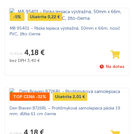
-5%
Ušetríte
0,22
€
MB 95401 – Páska lepiaca výstražná, 50mm x 66m, nosič
PVC, žlto-čierna
4,18
€
4,40
€
bez DPH
3,40
€
Na dotaz
TOP CENA -32%
Ušetríte
2,01
€
Den Braven B726RL – Protišmyková samolepiaca páska 19
mm, dĺžka 61 cm čierna
4,18
€
6,19
€