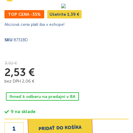
TOP CENA -35%
Ušetríte
1,39
€
Akciová cena platí iba v eshope!
SKU
B731BD
3,92
€
2,53
€
bez DPH
2,06
€
Ihneď k odberu na predajni v BA
9 na sklade
PRIDAŤ DO KOŠÍKA