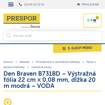
02/49 20 32 51
PRIHLÁSENIE
0
0
€
E-SHOP MENU
Domov
»
Náradie
»
Príslušenstvo a spotrebné materiály
»
Pásky a
lepiace materiály
»
Výstražné pásky
Den Braven B731BD – Výstražná
fólia 22 cm × 0,08 mm, dĺžka 20
m modrá – VODA