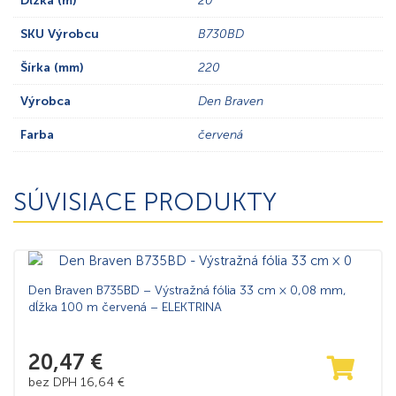
Dĺžka (m)
20
SKU Výrobcu
B730BD
Šírka (mm)
220
Výrobca
Den Braven
Farba
červená
SÚVISIACE PRODUKTY
Den Braven B735BD – Výstražná fólia 33 cm × 0,08 mm,
dĺžka 100 m červená – ELEKTRINA
20,47
€
bez DPH
16,64
€