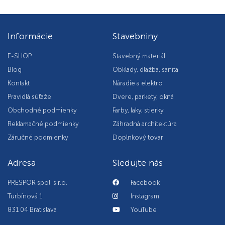
Informácie
Stavebniny
E-SHOP
Stavebný materiál
Blog
Obklady, dlažba, sanita
Kontakt
Náradie a elektro
Pravidlá súťaže
Dvere, parkety, okná
Obchodné podmienky
Farby, laky, stierky
Reklamačné podmienky
Záhradná architektúra
Záručné podmienky
Doplnkový tovar
Adresa
Sledujte nás
PRESPOR spol. s r.o.
Facebook
Turbínová 1
Instagram
831 04 Bratislava
YouTube