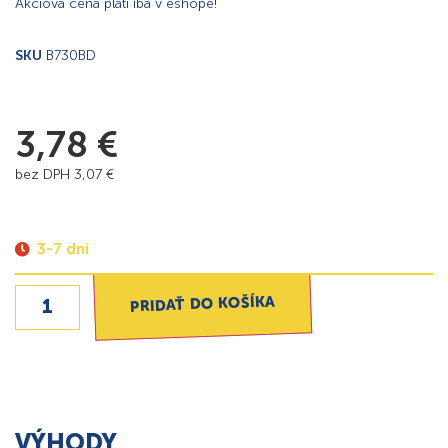
Akciová cena platí iba v eshope!
SKU
B730BD
3,78
€
bez DPH
3,07
€
3-7 dní
PRIDAŤ DO KOŠÍKA
VÝHODY