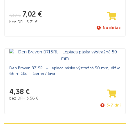
7,02
€
7,39
€
bez DPH
5,71
€
Na dotaz
Den Braven B715RL – Lepiaca páska výstražná 50 mm, dĺžka
66 m žlto – čierna / ľavá
4,38
€
bez DPH
3,56
€
3-7 dní