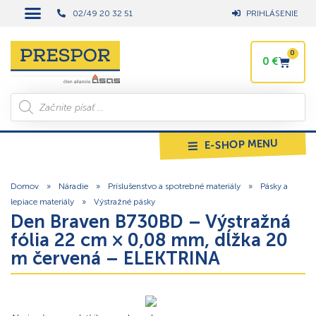
02/49 20 32 51
PRIHLÁSENIE
0
0
€
E-SHOP MENU
Domov
»
Náradie
»
Príslušenstvo a spotrebné materiály
»
Pásky a
lepiace materiály
»
Výstražné pásky
Den Braven B730BD – Výstražná
fólia 22 cm × 0,08 mm, dĺžka 20
m červená – ELEKTRINA