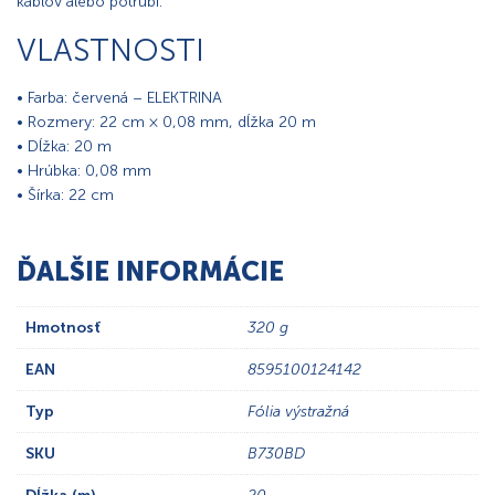
káblov alebo potrubí.
VLASTNOSTI
• Farba: červená – ELEKTRINA
• Rozmery: 22 cm × 0,08 mm, dĺžka 20 m
• Dĺžka: 20 m
• Hrúbka: 0,08 mm
• Šírka: 22 cm
ĎALŠIE INFORMÁCIE
Hmotnosť
320 g
EAN
8595100124142
Typ
Fólia výstražná
SKU
B730BD