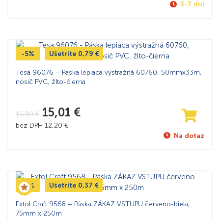
3-7 dní
-5%
Ušetríte
0,79
€
Tesa 96076 – Páska lepiaca výstražná 60760, 50mmx33m,
nosič PVC, žlto-čierna
15,01
€
15,80
€
bez DPH
12,20
€
Na dotaz
-5%
Ušetríte
0,37
€
Extol Craft 9568 – Páska ZÁKAZ VSTUPU červeno-biela,
75mm x 250m