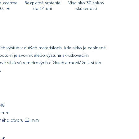
e zdarma
Bezplatné vrátenie
Viac ako 30 rokov
0,- €
do 14 dní
skúseností
ch výstuh v dutých materiáloch, kde sitko je naplnené
potom je svorník alebo výstuha skrutkovacím
é sitká sú v metrových dĺžkach a montážnik si ich
u.
 M8
00 mm
taného otvoru 12 mm