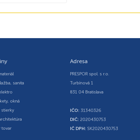
iny
Adresa
ateriál
PRESPOR spol. s r.o.
lažba, sanita
Turbínová 1
elektro
831 04 Bratislava
kety, okná
, stierky
IČO:
31340326
rchitektúra
DIČ:
2020430753
 tovar
IČ DPH:
SK2020430753