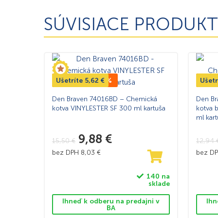
SÚVISIACE PRODUKT
Ušetríte
TOP CENA -36%
5,62
€
Ušetr
TOP
Den Braven 74016BD – Chemická
Den Br
kotva VINYLESTER SF 300 ml kartuša
kotva 
ml kar
9,88
€
15,50
€
12,94
bez DPH
8,03
€
bez D
140 na
sklade
Ihneď k odberu na predajni v
Ihn
BA