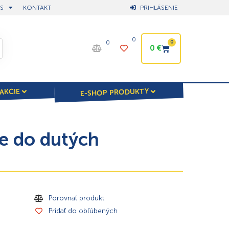
S
KONTAKT
PRIHLÁSENIE
0
0
0
0
€
E-SHOP PRODUKTY
AKCIE
e do dutých
Porovnať produkt
Pridať do obľúbených