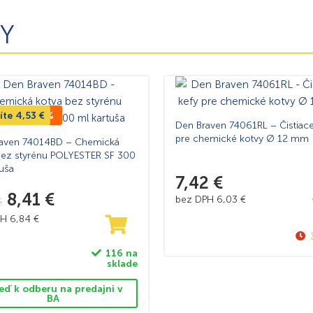
Y
íte
 CENA -35%
4,53
€
Den Braven 74061RL – Čistiace
pre chemické kotvy Ø 12 mm
aven 74014BD – Chemická
bez styrénu POLYESTER SF 300
tuša
7,42
€
8,41
€
bez DPH
6,03
€
€
PH
6,84
€
116 na
sklade
eď k odberu na predajni v
BA