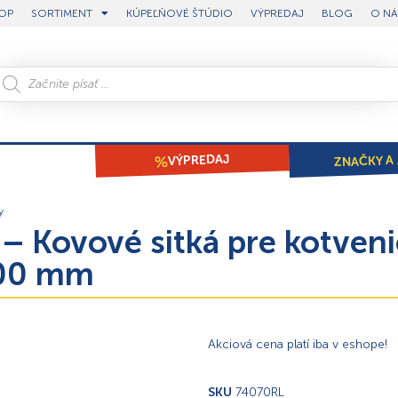
OP
SORTIMENT
KÚPEĽŇOVÉ ŠTÚDIO
VÝPREDAJ
BLOG
O NÁ
ZNAČKY A 
VÝPREDAJ
y
 Kovové sitká pre kotveni
000 mm
Akciová cena platí iba v eshope!
SKU
74070RL