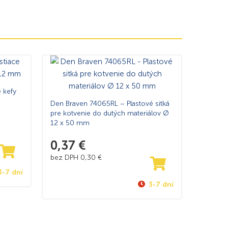
 kefy
Den Braven 74065RL – Plastové sitká
pre kotvenie do dutých materiálov Ø
12 x 50 mm
0,37
€
bez DPH
0,30
€
3-7 dní
3-7 dní