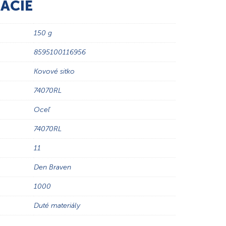
ÁCIE
150 g
8595100116956
Kovové sitko
74070RL
Oceľ
74070RL
11
Den Braven
1000
Duté materiály