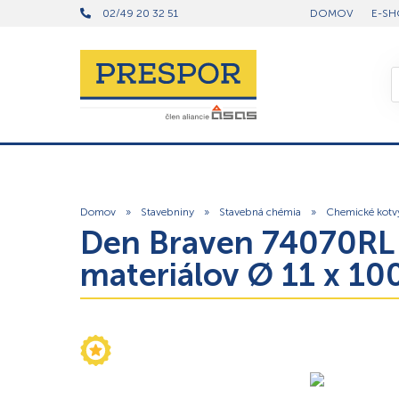
02/49 20 32 51
DOMOV
E-SH
Domov
»
Stavebniny
»
Stavebná chémia
»
Chemické kotv
Den Braven 74070RL –
materiálov Ø 11 x 1