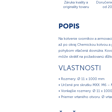
Záruka kvality a
Doručeni
originality tovaru
od 20
POPIS
Na kotvenie svorníkov a armovací
až po okraj Chemickou kotvou a 
pohybom vtlačená dovnútra. Kovov
môže skrátiť na požadovanú dĺžk
VLASTNOSTI
• Rozmery: Ø 11 x 1000 mm
• Určené pre skrutku MXX: M6 –
• Vonkajšie rozmery: Ø 11 x 10
• Priemer vrtaného otvoru: Ø vr