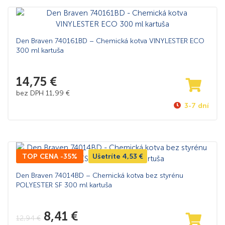
Den Braven 740161BD – Chemická kotva VINYLESTER ECO
300 ml kartuša
14,75
€
bez DPH
11,99
€
3-7 dní
TOP CENA -35%
Ušetríte
4,53
€
Den Braven 74014BD – Chemická kotva bez styrénu
POLYESTER SF 300 ml kartuša
8,41
€
12,94
€