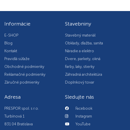
Informácie
Stavebniny
E-SHOP
Stavebný materiál
Blog
Obklady, dlažba, sanita
Kontakt
Náradie a elektro
Pravidlá súťaže
Dvere, parkety, okná
Obchodné podmienky
Farby, laky, stierky
Reklamačné podmienky
Záhradná architektúra
Záručné podmienky
Doplnkový tovar
Adresa
Sledujte nás
PRESPOR spol. s r.o.
Facebook
Turbínová 1
Instagram
831 04 Bratislava
YouTube