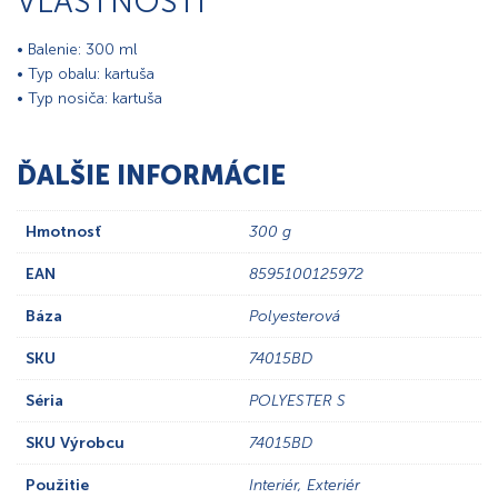
VLASTNOSTI
• Balenie: 300 ml
• Typ obalu: kartuša
• Typ nosiča: kartuša
ĎALŠIE INFORMÁCIE
Hmotnosť
300 g
EAN
8595100125972
Báza
Polyesterová
SKU
74015BD
Séria
POLYESTER S
SKU Výrobcu
74015BD
Použitie
Interiér, Exteriér