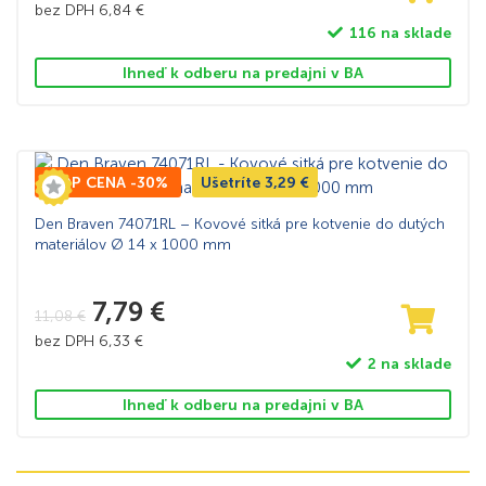
bez DPH
6,84
€
116 na sklade
Ihneď k odberu na predajni v BA
TOP CENA -30%
Ušetríte
3,29
€
Den Braven 74071RL – Kovové sitká pre kotvenie do dutých
materiálov Ø 14 x 1000 mm
7,79
€
11,08
€
bez DPH
6,33
€
2 na sklade
Ihneď k odberu na predajni v BA