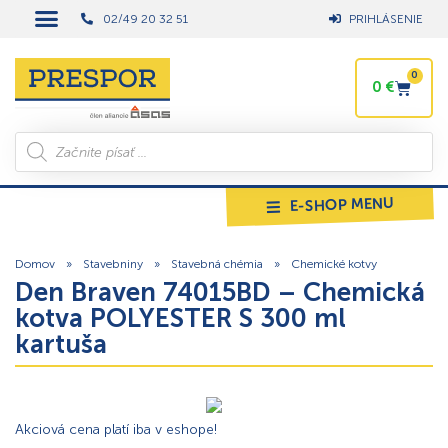
02/49 20 32 51
PRIHLÁSENIE
0
0
€
E-SHOP MENU
Domov
»
Stavebniny
»
Stavebná chémia
»
Chemické kotvy
Den Braven 74015BD – Chemická
kotva POLYESTER S 300 ml
kartuša
Akciová cena platí iba v eshope!