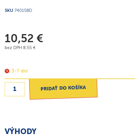
SKU
74015BD
10,52
€
bez DPH
8,55
€
3-7 dní
PRIDAŤ DO KOŠÍKA
VÝHODY