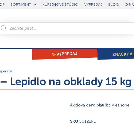
OP
SORTIMENT
KÚPEĽŇOVÉ ŠTÚDIO
VÝPREDAJ
BLOG
O NÁ
ZNAČKY A 
VÝPREDAJ
sperzné
 Lepidlo na obklady 15 kg 
Akciová cena platí iba v eshope!
SKU
50122RL