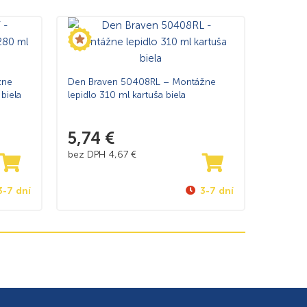
žne
Den Braven 50408RL – Montážne
 biela
lepidlo 310 ml kartuša biela
5,74
€
bez DPH
4,67
€
3-7 dní
3-7 dní