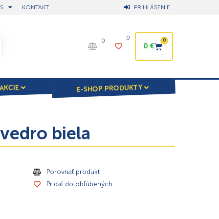
S
KONTAKT
PRIHLÁSENIE
0
0
0
0
€
E-SHOP PRODUKTY
AKCIE
vedro biela
Porovnať produkt
Pridať do obľúbených