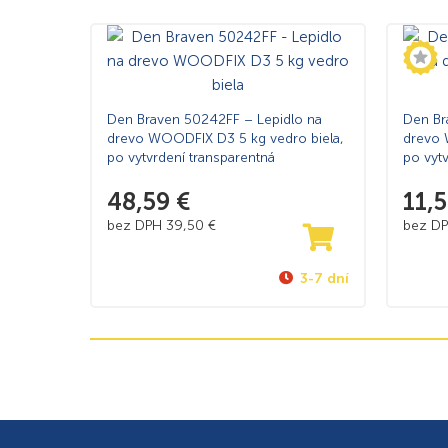
Den Braven 50242FF – Lepidlo na
Den Br
drevo WOODFIX D3 5 kg vedro biela,
drevo 
po vytvrdení transparentná
po vyt
48,59
€
11,
bez DPH
39,50
€
bez D
3-7 dní