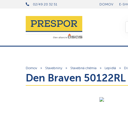
02/49 20 32 51
DOMOV
E-SH
Domov
»
Stavebniny
»
Stavebná chémia
»
Lepidlá
»
Di
Den Braven 50122RL –