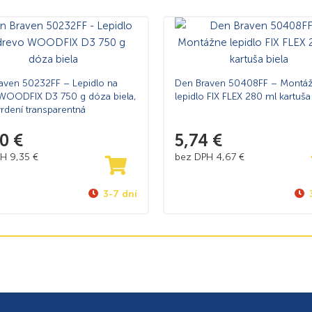
aven 50232FF – Lepidlo na
Den Braven 50408FF – Montá
WOODFIX D3 750 g dóza biela,
lepidlo FIX FLEX 280 ml kartuša
vrdení transparentná
50
€
5,74
€
PH
9,35
€
bez DPH
4,67
€
3-7 dní