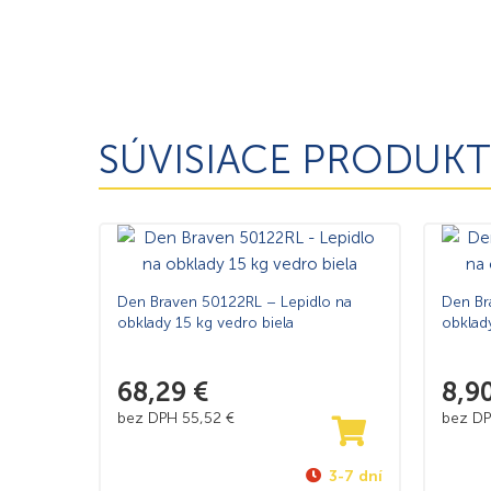
SÚVISIACE PRODUKT
Den Braven 50122RL – Lepidlo na
Den Br
obklady 15 kg vedro biela
obklady
68,29
€
8,9
bez DPH
55,52
€
bez D
3-7 dní