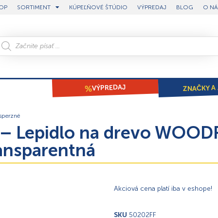
OP
SORTIMENT
KÚPEĽŇOVÉ ŠTÚDIO
VÝPREDAJ
BLOG
O NÁ
ZNAČKY A 
VÝPREDAJ
sperzné
– Lepidlo na drevo WOODF
ransparentná
Akciová cena platí iba v eshope!
SKU
50202FF