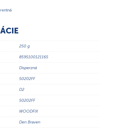
arentná
ÁCIE
250 g
8595100121165
Disperzná
50202FF
D2
50202FF
WOODFIX
Den Braven