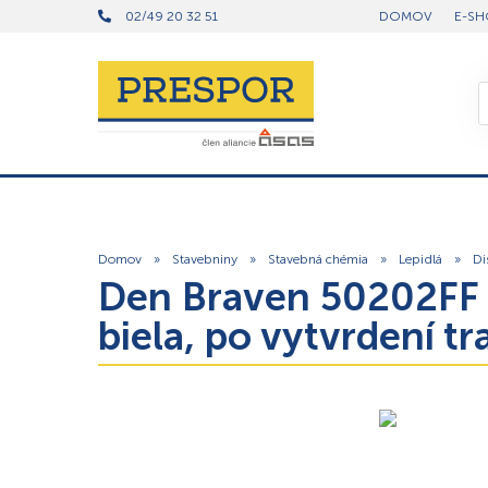
02/49 20 32 51
DOMOV
E-SH
Domov
»
Stavebniny
»
Stavebná chémia
»
Lepidlá
»
Di
Den Braven 50202FF 
biela, po vytvrdení t