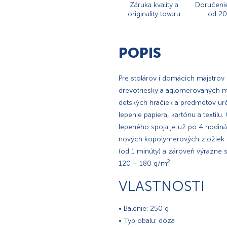
Záruka kvality a
Doručeni
originality tovaru
od 20
POPIS
Pre stolárov i domácich majstrov 
drevotriesky a aglomerovaných ma
detských hračiek a predmetov urč
lepenie papiera, kartónu a textil
lepeného spoja je už po 4 hodin
nových kopolymerových zložiek u
(od 1 minúty) a zároveň výrazne sk
2
120 – 180 g/m
.
VLASTNOSTI
• Balenie: 250 g
• Typ obalu: dóza