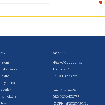
iny
Adresa
ateriál
PRESPOR spol. s r.o.
lažba, sanita
Turbínová 1
elektro
831 04 Bratislava
kety, okná
, stierky
IČO:
31340326
rchitektúra
DIČ:
2020430753
 tovar
IČ DPH:
SK2020430753