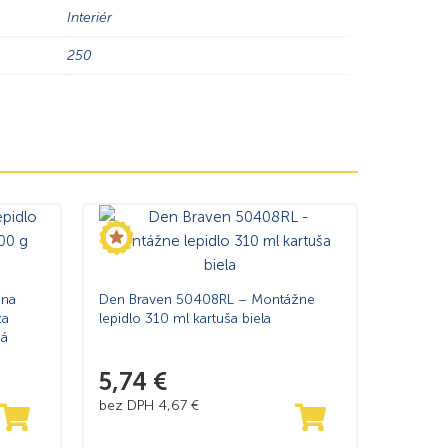
Interiér
250
 na
Den Braven 50408RL – Montážne
za
lepidlo 310 ml kartuša biela
ná
5,74
€
bez DPH
4,67
€