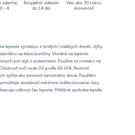
e zdarma
Bezplatné vrátenie
Viac ako 30 rokov
0,- €
do 14 dní
skúseností
na lepenie výrobkov z tvrdých i mäkkých drevín, dýhy,
teriálov na báze buničiny. Vhodné na lepenie
ených pre styk s potravinami. Používa sa rovnako na
u. Odolnosť voči vode D2 podľa EN 204. Pevnosť
ách vyššia ako pevnosť samotného dreva. Použitím
možňuje dosiahnuť extrémne krátke lisovacie časy
racuje celkový čas lepenia. Približná spotreba lepidla