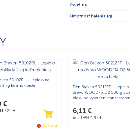
Použitie
Hmotnosť balenia (g)
Y
aven 50102RL – Lepidlo na
 1 kg kelímok biela
Den Braven 50212FF – Lepidlo
drevo WOODFIX D2 500 g dó
biela, po vytvrdení transparent
0
€
6,11
€
PH
7,24
€
bez DPH
4,97
€
3-7 dní