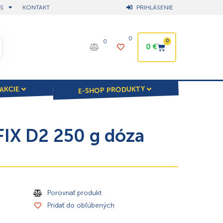
S
KONTAKT
PRIHLÁSENIE
0
0
0
0
€
E-SHOP PRODUKTY
AKCIE
IX D2 250 g dóza
Porovnať produkt
Pridať do obľúbených