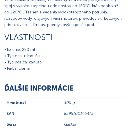
spoj s vysokou tepelnou odolnosťou do 180°C, krátkodobo až
do 220°C . Tesnenie vedenia vysokoteplotného potrubia,
rozvodov vody, olejových vaní motorov, prevodoviek, kotlových
prírub, dvierok, límcov, priemyslových pecí a pod.
VLASTNOSTI
• Balenie: 280 ml
• Typ obalu: kartuša
• Typ nosiča: kartuša
• Farba: čierna
ĎALŠIE INFORMÁCIE
Hmotnosť
300 g
EAN
8595100145413
Séria
Gasket