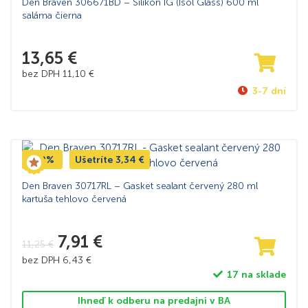
Den Braven 306671BD – Silikon IG (Isol Glass) 600 ml
saláma čierna
13,65
€
bez DPH
11,10
€
3-7 dní
-30%
Ušetríte
3,34
€
Den Braven 30717RL – Gasket sealant červený 280 ml
kartuša tehlovo červená
7,91
€
11,25
€
bez DPH
6,43
€
17 na sklade
Ihneď k odberu na predajni v BA