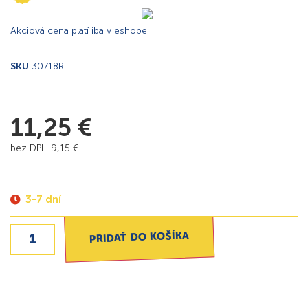
Akciová cena platí iba v eshope!
SKU
30718RL
11,25
€
bez DPH
9,15
€
3-7 dní
PRIDAŤ DO KOŠÍKA