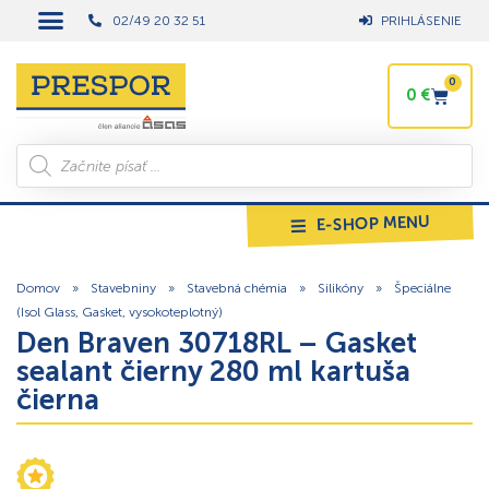
02/49 20 32 51
PRIHLÁSENIE
0
0
€
E-SHOP MENU
Domov
»
Stavebniny
»
Stavebná chémia
»
Silikóny
»
Špeciálne
(Isol Glass, Gasket, vysokoteplotný)
Den Braven 30718RL – Gasket
sealant čierny 280 ml kartuša
čierna