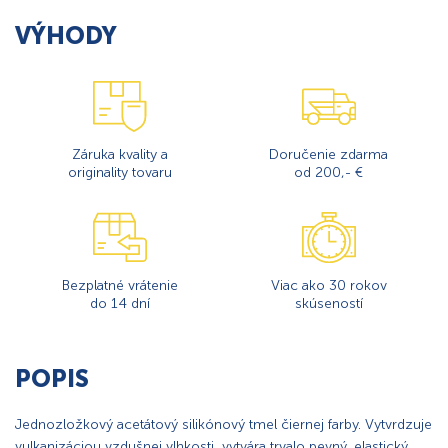
VÝHODY
Záruka kvality a
Doručenie zdarma
originality tovaru
od 200,- €
Bezplatné vrátenie
Viac ako 30 rokov
do 14 dní
skúseností
POPIS
Jednozložkový acetátový silikónový tmel čiernej farby. Vytvrdzuje
vulkanizáciou vzdušnej vlhkosti, vytvára trvalo pevný, elastický