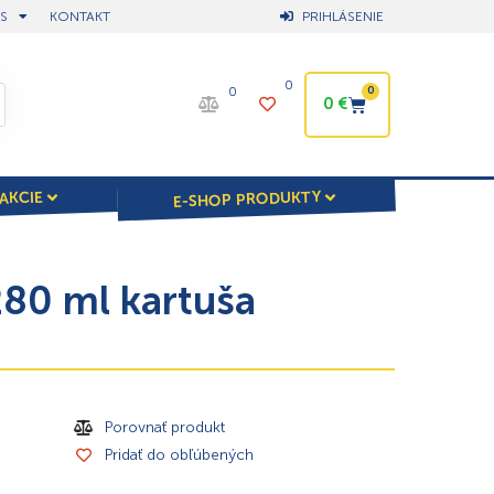
S
KONTAKT
PRIHLÁSENIE
0
0
0
0
€
E-SHOP PRODUKTY
AKCIE
80 ml kartuša
Porovnať produkt
Pridať do obľúbených