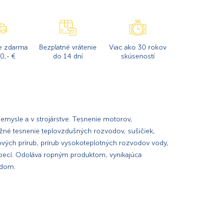
e zdarma
Bezplatné vrátenie
Viac ako 30 rokov
0,- €
do 14 dní
skúseností
emysle a v strojárstve. Tesnenie motorov,
užné tesnenie teplovzdušných rozvodov, sušičiek,
lových prírub, prírub vysokoteplotných rozvodov vody,
 pecí. Odoláva ropným produktom, vynikajúca
adom.