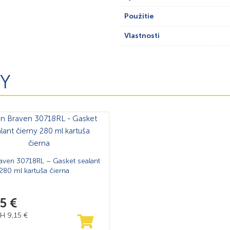
Použitie
Vlastnosti
Y
aven 30718RL – Gasket sealant
280 ml kartuša čierna
25
€
PH
9,15
€