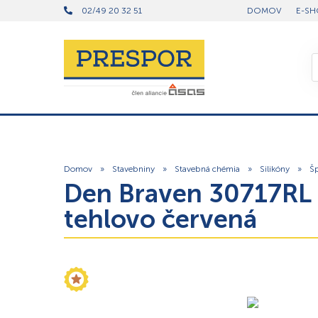
02/49 20 32 51
DOMOV
E-SH
Domov
»
Stavebniny
»
Stavebná chémia
»
Silikóny
»
Šp
Den Braven 30717RL –
tehlovo červená