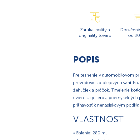
Záruka kvality a
Doručeni
originality tovaru
od 20
POPIS
Pre tesnenie v automobilovom pri
prevodoviek a olejových vaní. Pr
žehličiek a práčok. Tmelenie kot
dvierok, golierov, priemyselných
priľnavosť k nenasiakavým podkl
VLASTNOSTI
• Balenie: 280 ml