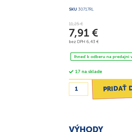
SKU
30717RL
11,25
€
7,91
€
bez DPH
6,43
€
Ihneď k odberu na predajni 
17 na sklade
PRIDAŤ 
VÝHODY