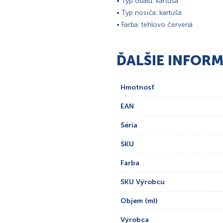
• Typ obalu: kartuša
• Typ nosiča: kartuša
• Farba: tehlovo červená
ĎALŠIE INFORM
Hmotnosť
EAN
Séria
SKU
Farba
SKU Výrobcu
Objem (ml)
Výrobca