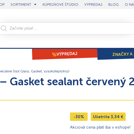
OP
SORTIMENT
KÚPEĽŇOVÉ ŠTÚDIO
VÝPREDAJ
BLOG
O NÁ
ZNAČKY A 
VÝPREDAJ
eciálne (Isol Glass, Gasket, vysokoteplotný)
 Gasket sealant červený 2
-30%
Ušetríte
3,34
€
Akciová cena platí iba v eshope!