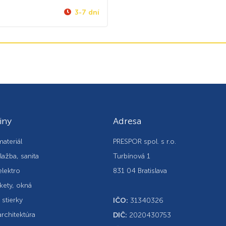
3-7 dní
iny
Adresa
ateriál
PRESPOR spol. s r.o.
lažba, sanita
Turbínová 1
elektro
831 04 Bratislava
kety, okná
, stierky
IČO:
31340326
rchitektúra
DIČ:
2020430753