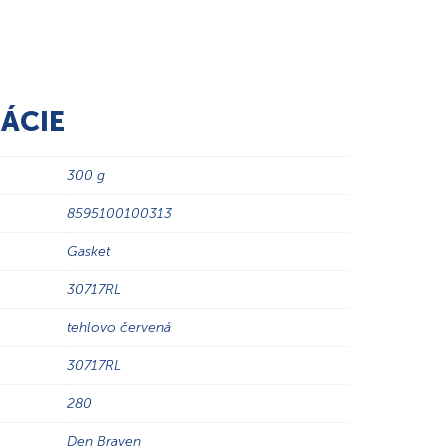
ÁCIE
300 g
8595100100313
Gasket
30717RL
tehlovo červená
30717RL
280
Den Braven