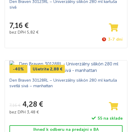
Den Braven 30123RL – Univerzálny silikón 280 ml kartuša
sivá
7,16
€
bez DPH
5,82
€
3-7 dní
-40%
Ušetríte
2,88
€
Den Braven 30128RL – Univerzálny silikón 280 ml kartuša
svetlá sivá – manhattan
4,28
€
7,16
€
bez DPH
3,48
€
55 na sklade
Ihneď k odberu na predajni v BA