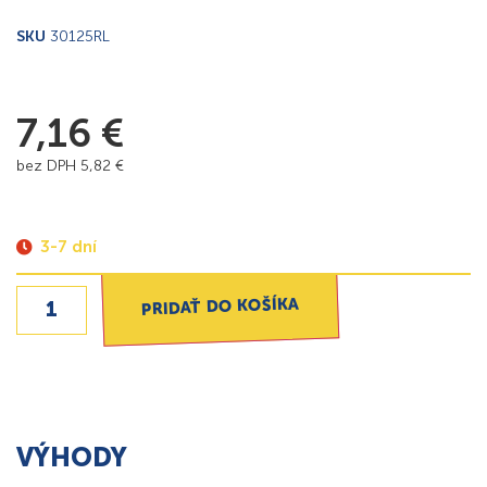
SKU
30125RL
7,16
€
bez DPH
5,82
€
3-7 dní
PRIDAŤ DO KOŠÍKA
VÝHODY