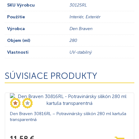
SKU Výrobcu
30125RL
Použitie
Interiér, Exteriér
Výrobca
Den Braven
Objem (ml)
280
Vlastnosti
UV-stabilný
SÚVISIACE PRODUKTY
Den Braven 30816RL – Potravinársky silikón 280 ml kartuša
transparentná
11,58
€