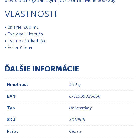
olovo, oceľ s galvanickým povrchom a živičné podklady.
VLASTNOSTI
• Balenie: 280 ml
• Typ obalu: kartuša
• Typ nosiča: kartuša
• Farba: čierna
ĎALŠIE INFORMÁCIE
Hmotnosť
300 g
EAN
8711595025850
Typ
Univerzálny
SKU
30125RL
Farba
Čierna