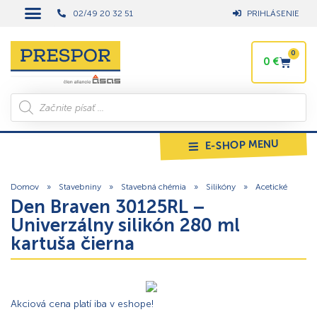
02/49 20 32 51
PRIHLÁSENIE
0
0
€
E-SHOP MENU
Domov
»
Stavebniny
»
Stavebná chémia
»
Silikóny
»
Acetické
Den Braven 30125RL –
Univerzálny silikón 280 ml
kartuša čierna
Akciová cena platí iba v eshope!