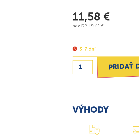
11,58
€
bez DPH
9,41
€
3-7 dní
PRIDAŤ 
VÝHODY