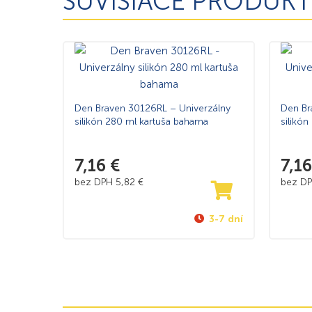
SÚVISIACE PRODUKT
Den Braven 30126RL – Univerzálny
Den Br
silikón 280 ml kartuša bahama
silikón
7,16
€
7,1
bez DPH
5,82
€
bez D
3-7 dní