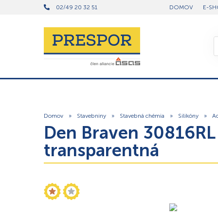
02/49 20 32 51
DOMOV
E-SH
Domov
»
Stavebniny
»
Stavebná chémia
»
Silikóny
»
Ac
Den Braven 30816RL –
transparentná