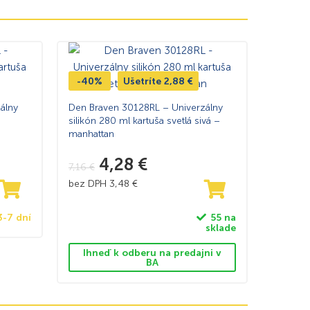
-40%
Ušetríte
2,88
€
álny
Den Braven 30128RL – Univerzálny
silikón 280 ml kartuša svetlá sivá –
manhattan
4,28
€
7,16
€
bez DPH
3,48
€
3-7 dní
55 na
sklade
Ihneď k odberu na predajni v
BA