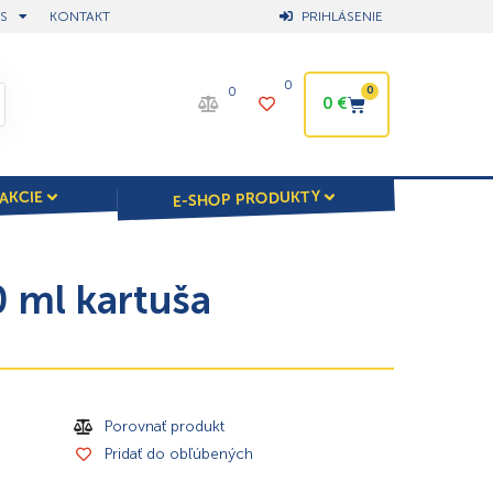
S
KONTAKT
PRIHLÁSENIE
0
0
0
0
€
E-SHOP PRODUKTY
AKCIE
 ml kartuša
Porovnať produkt
Pridať do obľúbených