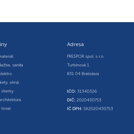
iny
Adresa
ateriál
PRESPOR spol. s r.o.
lažba, sanita
Turbínová 1
elektro
831 04 Bratislava
kety, okná
, stierky
IČO:
31340326
rchitektúra
DIČ:
2020430753
 tovar
IČ DPH:
SK2020430753