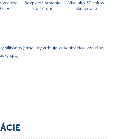
e zdarma
Bezplatné vrátenie
Viac ako 30 rokov
0,- €
do 14 dní
skúseností
ý silikónový tmel. Vytvrdzuje vulkanizáciou vzdušnej
tický spoj.
ÁCIE