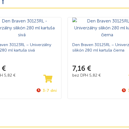
Y
aven 30123RL – Univerzálny
Den Braven 30125RL – Univerz
 280 ml kartuša sivá
silikón 280 ml kartuša čierna
6
€
7,16
€
PH
5,82
€
bez DPH
5,82
€
3-7 dní