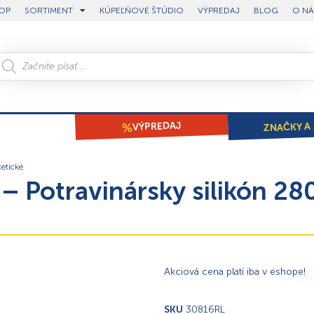
OP
SORTIMENT
KÚPEĽŇOVÉ ŠTÚDIO
VÝPREDAJ
BLOG
O NÁ
ZNAČKY A 
VÝPREDAJ
etické
 Potravinársky silikón 280
Akciová cena platí iba v eshope!
SKU
30816RL