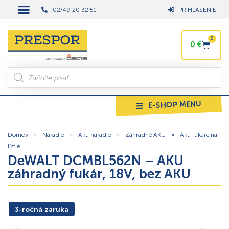
02/49 20 32 51
PRIHLÁSENIE
0
0
€
E-SHOP MENU
Domov
»
Náradie
»
Aku náradie
»
Záhradné AKU
»
Aku fukáre na
lístie
DeWALT DCMBL562N – AKU
záhradný fukár, 18V, bez AKU
3-ročná záruka