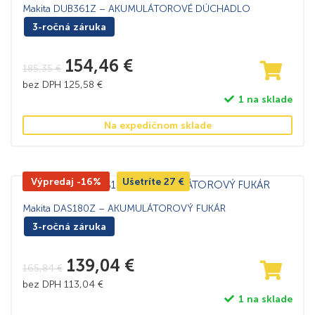
Makita DUB361Z – AKUMULÁTOROVÉ DÚCHADLO
3-ročná záruka
154,46
€
185,35
€
bez DPH
125,58
€
1 na sklade
Na expedičnom sklade
Výpredaj -16%
Ušetríte
27
€
Makita DAS180Z – AKUMULÁTOROVÝ FUKÁR
3-ročná záruka
139,04
€
165,84
€
bez DPH
113,04
€
1 na sklade