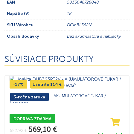
EAN
5035048728048
Napätie (V)
18
SKU Výrobcu
DCMBL562N
Obsah dodávky
Bez akumulátora a nabíjačky
SÚVISIACE PRODUKTY
-17%
Ušetríte
114
€
Makita DUB363PT2V – AKUMULÁTOROVÉ FUKÁR /
3-ročná záruka
VYSÁVAČ
DOPRAVA ZDARMA
569,10
€
682,92
€