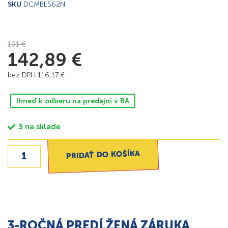
SKU
DCMBL562N
191
€
142,89
€
bez DPH
116,17
€
Ihneď k odberu na predajni v BA
3 na sklade
PRIDAŤ DO KOŠÍKA
3-ROČNÁ PREDĹŽENÁ ZÁRUKA