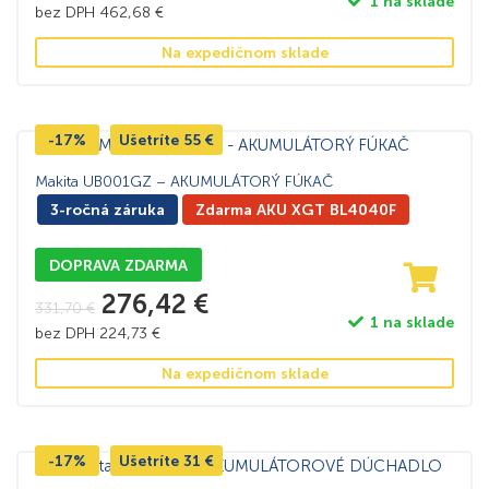
1 na sklade
bez DPH
462,68
€
Na expedičnom sklade
-17%
Ušetríte
55
€
Makita UB001GZ – AKUMULÁTORÝ FÚKAČ
3-ročná záruka
Zdarma AKU XGT BL4040F
DOPRAVA ZDARMA
276,42
€
331,70
€
1 na sklade
bez DPH
224,73
€
Na expedičnom sklade
-17%
Ušetríte
31
€