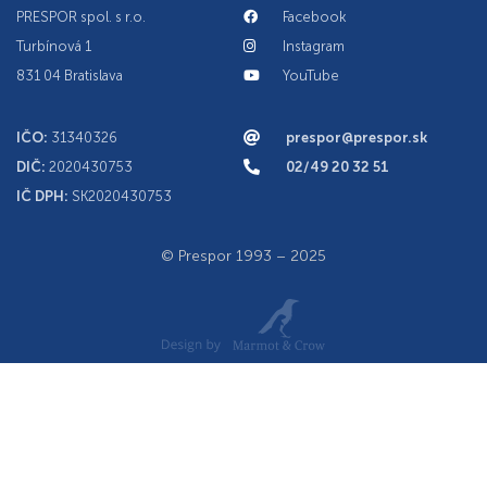
PRESPOR spol. s r.o.
Facebook
Turbínová 1
Instagram
831 04 Bratislava
YouTube
IČO:
31340326
prespor@prespor.sk
DIČ:
2020430753
02/49 20 32 51
IČ DPH:
SK2020430753
© Prespor 1993 – 2025