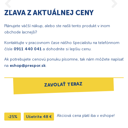
ZĽAVA Z AKTUÁLNEJ CENY
Plánujete väčší nákup, alebo ste našli tento produkt v inom
obchode lacnejší?
Kontaktujte v pracovnom čase nášho špecialistu na telefónnom
čísle
0911 440 041
a dohodnite si lepšiu cenu.
Ak potrebujete cenovú ponuku písomne, tak nám môžete napísať
na
eshop@prespor.sk
.
ZAVOLAŤ TERAZ
Akciová cena platí iba v eshope!
-25%
Ušetríte
48
€