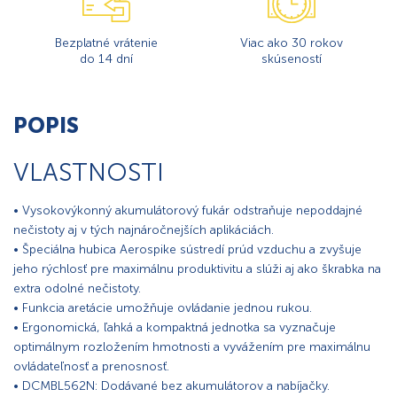
Bezplatné vrátenie
Viac ako 30 rokov
do 14 dní
skúseností
POPIS
VLASTNOSTI
• Vysokovýkonný akumulátorový fukár odstraňuje nepoddajné
nečistoty aj v tých najnáročnejších aplikáciách.
• Špeciálna hubica Aerospike sústredí prúd vzduchu a zvyšuje
jeho rýchlosť pre maximálnu produktivitu a slúži aj ako škrabka na
extra odolné nečistoty.
• Funkcia aretácie umožňuje ovládanie jednou rukou.
• Ergonomická, ľahká a kompaktná jednotka sa vyznačuje
optimálnym rozložením hmotnosti a vyvážením pre maximálnu
ovládateľnosť a prenosnosť.
• DCMBL562N: Dodávané bez akumulátorov a nabíjačky.