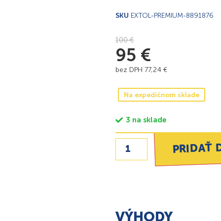
SKU
EXTOL-PREMIUM-8891876
100
€
95
€
bez DPH
77,24
€
Na expedičnom sklade
3 na sklade
PRIDAŤ 
VÝHODY