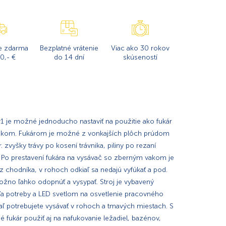
e zdarma
Bezplatné vrátenie
Viac ako 30 rokov
0,- €
do 14 dní
skúseností
1 je možné jednoducho nastaviť na použitie ako fukár
akom. Fukárom je možné z vonkajších plôch prúdom
 zvyšky trávy po kosení trávnika, piliny po rezaní
od. Po prestavení fukára na vysávač so zberným vakom je
z chodníka, v rohoch odkiaľ sa nedajú vyfúkať a pod.
ožno ľahko odopnúť a vysypať. Stroj je vybavený
ľa potreby a LED svetlom na osvetlenie pracovného
iaľ potrebujete vysávať v rohoch a tmavých miestach. S
 fukár použiť aj na nafukovanie ležadiel, bazénov,