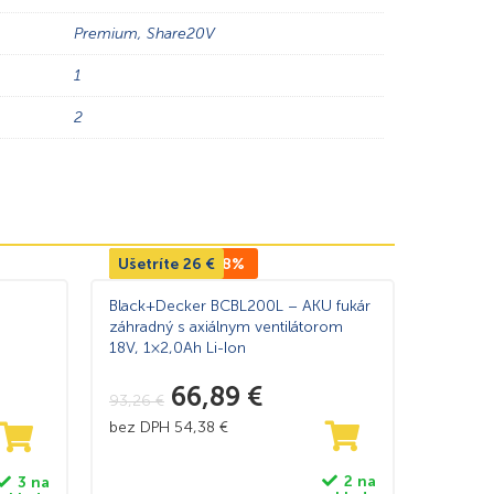
Premium
,
Share20V
1
2
Ušetríte
TOP CENA -28%
26
€
Black+Decker BCBL200L – AKU fukár
záhradný s axiálnym ventilátorom
18V, 1×2,0Ah Li-Ion
66,89
€
93,26
€
bez DPH
54,38
€
2 na
3 na