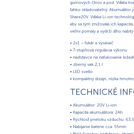
gumových člnov a pod. Vďaka ko
ľahko skladovateľný. Akumulátor 
Share20V. Vďaka Li-ion technológ
aby sa tým znižovala ich kapacit
veľmi pomaly a vydrží dlho nabitý 
• 2v1 – fukár a vysávač
• 7-stupňová regulácia výkonu
• nadstavce na nafukovanie ležad
• zberný vak 2,1 l
• LED svetlo
• kompaktný dizajn, nízka hmotn
TECHNICKÉ IN
• Akumulátor: 20V Li-ion
• Kapacita akumulátora: 2Ah
• Rýchlosť prietoku vzduchu: 63
• Nabíjanie batérie cca: 55min
• Príslušenstvo: nadstavce, zberný