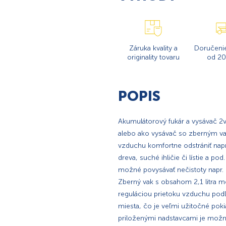
Záruka kvality a
Doručeni
originality tovaru
od 20
POPIS
Akumulátorový fukár a vysávač 2v
alebo ako vysávač so zberným v
vzduchu komfortne odstrániť napr.
dreva, suché ihličie či lístie a p
možné povysávať nečistoty napr. 
Zberný vak s obsahom 2,1 litra m
reguláciou prietoku vzduchu pod
miesta, čo je veľmi užitočné pok
priloženými nadstavcami je možné