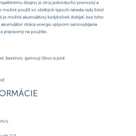
mpaktnému dizajnu je stroj jednoducho prenosný a
je možné použiť vo všetkých typoch náradia rady Extol
ii je možné akumulátory kedykoľvek dobíjať, bez toho
a, akumulátor stráca energiu vplyvom samovybíjania
a pripravený na použitie.
iel, bazénov, gumový člnov a pod.
osť
FORMÁCIE
,5m/s
 vak 2,1l