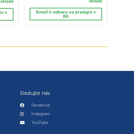
sklade
sklade
Ihneď k odberu na predajni v
ni v
BA
Sledujte nás
Facebook
Instagram
YouTube