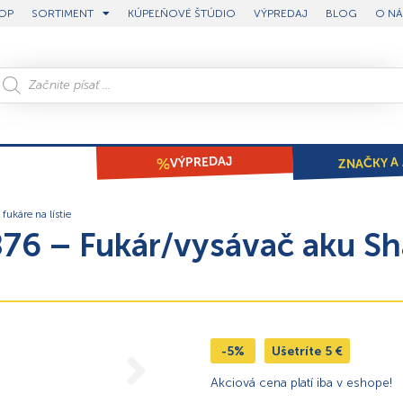
OP
SORTIMENT
KÚPEĽŇOVÉ ŠTÚDIO
VÝPREDAJ
BLOG
O NÁ
ZNAČKY A 
VÝPREDAJ
fukáre na lístie
76 – Fukár/vysávač aku Sh
-5%
Ušetríte
5
€
Akciová cena platí iba v eshope!