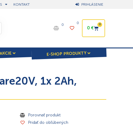
S
KONTAKT
PRIHLÁSENIE
0
0
0
0
€
E-SHOP PRODUKTY
AKCIE
are20V, 1x 2Ah,
Porovnať produkt
Pridať do obľúbených