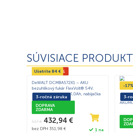
SÚVISIACE PRODUKT
Ušetríte
Výpredaj -16%
84
€
DeWALT DCMBA572X1 – AKU
-17
bezuhlíkový fukár FlexVolt® 54V,
1×AKU 18/54V, 9,0/3,0Ah, nabíjačka
3-ročná záruka
Makit
3-ro
AKUMU
DOPRAVA
ZDARMA
432,94
€
DOP
517
€
ZDA
bez DPH
351,98
€
1 na