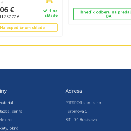
7
€
,06
€
1 na
Ihneď k odberu na predaj
sklade
BA
PH
257,77
€
Na expedičnom sklade
iny
Adresa
ateriál
PRESPOR spol. s r.o.
lažba, sanita
Turbínová 1
elektro
831 04 Bratislava
kety, okná