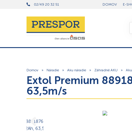
02/49 20 32 51
DOMOV
E-SH
Domov
»
Náradie
»
Aku náradie
»
Záhradné AKU
»
Aku 
Extol Premium 88918
63,5m/s