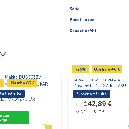
Séria
Počet kusov
Kapacita (Ah)
Y
-25%
Ušetríte
48
€
DeWALT DCMBL562N – AKU
%
Ušetríte
63
€
záhradný fukár, 18V, bez AKU
a DUB363ZV –
čná záruka
3-ročná záruka
LÁTOROVÉ FUKÁR
142,89
€
191
€
bez DPH
116,17
€
RAVA
RMA