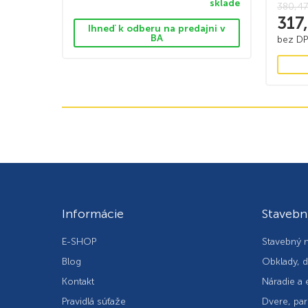
sklade
380,4
317
Ihneď k odberu na predajni v
BA
bez D
Informácie
Stavebn
E-SHOP
Stavebný m
Blog
Obklady, d
Kontakt
Náradie a 
Pravidlá súťaže
Dvere, par