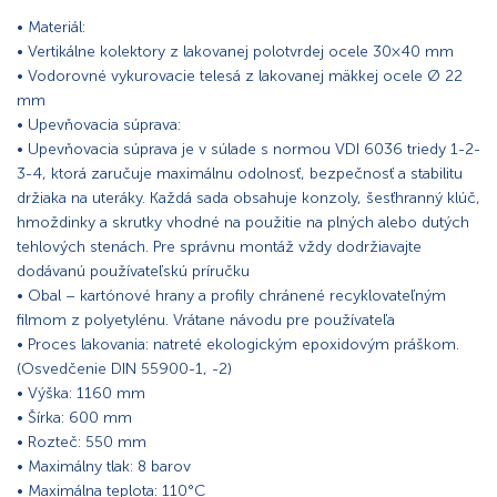
• Materiál:
• Vertikálne kolektory z lakovanej polotvrdej ocele 30×40 mm
• Vodorovné vykurovacie telesá z lakovanej mäkkej ocele Ø 22
mm
• Upevňovacia súprava:
• Upevňovacia súprava je v súlade s normou VDI 6036 triedy 1-2-
3-4, ktorá zaručuje maximálnu odolnosť, bezpečnosť a stabilitu
držiaka na uteráky. Každá sada obsahuje konzoly, šesťhranný klúč,
hmoždinky a skrutky vhodné na použitie na plných alebo dutých
tehlových stenách. Pre správnu montáž vždy dodržiavajte
dodávanú používateľskú príručku
• Obal – kartónové hrany a profily chránené recyklovateľným
filmom z polyetylénu. Vrátane návodu pre používateľa
• Proces lakovania: natreté ekologickým epoxidovým práškom.
(Osvedčenie DIN 55900-1, -2)
• Výška: 1160 mm
• Šírka: 600 mm
• Rozteč: 550 mm
• Maximálny tlak: 8 barov
• Maximálna teplota: 110°C