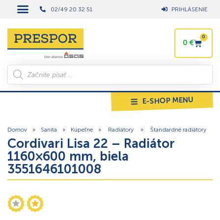
02/49 20 32 51
PRIHLÁSENIE
0
0
€
E-SHOP MENU
Domov
»
Sanita
»
Kúpeľne
»
Radiátory
»
Štandardné radiátory
Cordivari Lisa 22 – Radiátor
1160×600 mm, biela
3551646101008