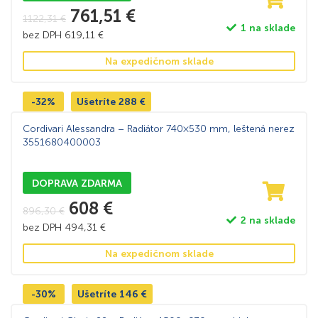
761,51
€
1122,31
€
1 na sklade
bez DPH
619,11
€
Na expedičnom sklade
-32%
Ušetríte
288
€
Cordivari Alessandra – Radiátor 740×530 mm, leštená nerez
3551680400003
DOPRAVA ZDARMA
608
€
896,30
€
2 na sklade
bez DPH
494,31
€
Na expedičnom sklade
-30%
Ušetríte
146
€