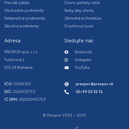
Pravidlá súťaže
Dvere, parkety, okná
Obchodné podmienky
Farby, laky, stierky
Reklamačné podmienky
Záhradná architektúra
Záručné podmienky
Doplnkový tovar
Adresa
Sledujte nás
PRESPOR spol. s r.o.
Facebook
Turbínová 1
Instagram
831 04 Bratislava
YouTube
IČO:
31340326
prespor@prespor.sk
DIČ:
2020430753
02/49 20 32 51
IČ DPH:
SK2020430753
© Prespor 1993 – 2025