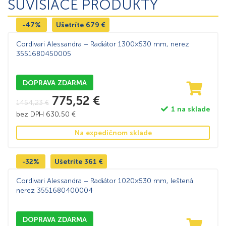
SÚVISIACE PRODUKTY
-47%
Ušetríte
679
€
Cordivari Alessandra – Radiátor 1300×530 mm, nerez
3551680450005
DOPRAVA ZDARMA
775,52
€
1454,23
€
1 na sklade
bez DPH
630,50
€
Na expedičnom sklade
-32%
Ušetríte
361
€
Cordivari Alessandra – Radiátor 1020×530 mm, leštená
nerez 3551680400004
DOPRAVA ZDARMA