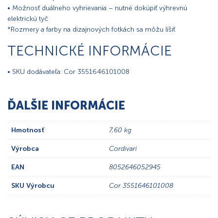
• Možnosť duálneho vyhrievania – nutné dokúpiť výhrevnú
elektrickú tyč
*Rozmery a farby na dizajnových fotkách sa môžu líšiť
TECHNICKÉ INFORMÁCIE
• SKU dodávateľa: Cor 3551646101008
ĎALŠIE INFORMÁCIE
Hmotnosť
7,60 kg
Výrobca
Cordivari
EAN
8052646052945
SKU Výrobcu
Cor 3551646101008