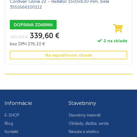
Cordivari Gloria 22 – Radiátor 1500×630 mm, biela
3551666100112
DOPRAVA ZDARMA
339,60
€
485,60
€
2 na sklade
bez DPH
276,10
€
Na expedičnom sklade
Informácie
Stavebniny
E-SHOP
Stavebný materiál
Blog
Obklady, dlažba, sanita
Kontakt
Náradie a elektro