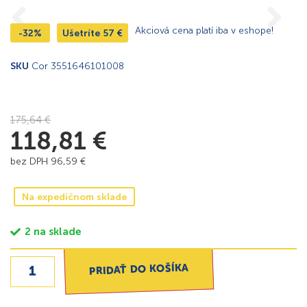
Akciová cena platí iba v eshope!
-32%
Ušetríte
57
€
SKU
Cor 3551646101008
175,64
€
118,81
€
bez DPH
96,59
€
Na expedičnom sklade
2 na sklade
PRIDAŤ DO KOŠÍKA