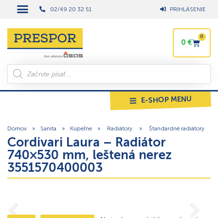
02/49 20 32 51
PRIHLÁSENIE
0
0
€
E-SHOP MENU
Domov
»
Sanita
»
Kúpeľne
»
Radiátory
»
Štandardné radiátory
Cordivari Laura – Radiátor
740×530 mm, leštená nerez
3551570400003