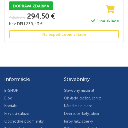
DOPRAVA ZDARMA
294,50
€
421,03
€
1 na sklade
bez DPH
239,43
€
Na expedičnom sklade
Informácie
Stavebniny
E-SHOP
Stavebný materiál
Blog
Obklady, dlažba, sanita
Kontakt
Náradie a elektro
Pravidlá súťaže
Dvere, parkety, okná
Obchodné podmienky
Farby, laky, stierky