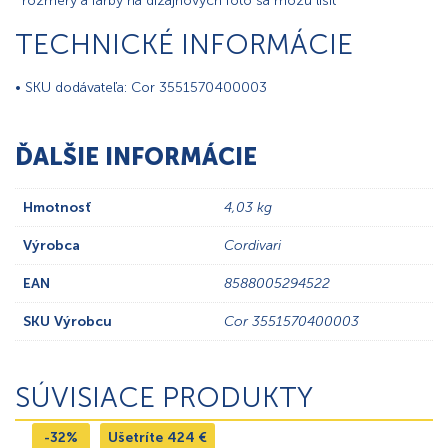
*rozmery a farby na dizajnovych foto sa môžu líšiť
TECHNICKÉ INFORMÁCIE
• SKU dodávateľa: Cor 3551570400003
ĎALŠIE INFORMÁCIE
Hmotnosť
4,03 kg
Výrobca
Cordivari
EAN
8588005294522
SKU Výrobcu
Cor 3551570400003
SÚVISIACE PRODUKTY
-32%
Ušetríte
424
€