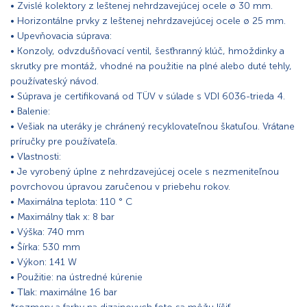
• Zvislé kolektory z leštenej nehrdzavejúcej ocele ø 30 mm.
• Horizontálne prvky z leštenej nehrdzavejúcej ocele ø 25 mm.
• Upevňovacia súprava:
• Konzoly, odvzdušňovací ventil, šesťhranný klúč, hmoždinky a
skrutky pre montáž, vhodné na použitie na plné alebo duté tehly,
používateský návod.
• Súprava je certifikovaná od TÜV v súlade s VDI 6036-trieda 4.
• Balenie:
• Vešiak na uteráky je chránený recyklovateľnou škatuľou. Vrátane
príručky pre používateľa.
• Vlastnosti:
• Je vyrobený úplne z nehrdzavejúcej ocele s nezmeniteľnou
povrchovou úpravou zaručenou v priebehu rokov.
• Maximálna teplota: 110 ° C
• Maximálny tlak x: 8 bar
• Výška: 740 mm
• Šírka: 530 mm
• Výkon: 141 W
• Použitie: na ústredné kúrenie
• Tlak: maximálne 16 bar