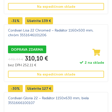
Na expedičnom sklade
-31%
Ušetríte
139
€
Cordivari Lisa 22 Chromed – Radiátor 1160×500 mm,
chróm 3551646101206
DOPRAVA ZDARMA
310,10
€
449,44
€
2 na sklade
bez DPH
252,11
€
Na expedičnom sklade
-30%
Ušetríte
127
€
Cordivari Gloria 22 – Radiátor 1150×630 mm, biela
3551666100107