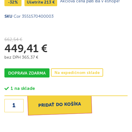
Akciová cena platí iba v eshope!
-32%
Ušetríte
213
€
SKU
Cor 3551570400003
662,54
€
449,41
€
bez DPH
365,37
€
Na expedičnom sklade
DOPRAVA ZDARMA
1 na sklade
PRIDAŤ DO KOŠÍKA