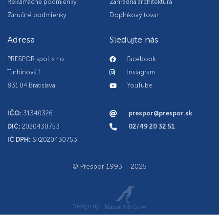
Reklamačné podmienky
Záhradná architektúra
Záručné podmienky
Doplnkový tovar
Adresa
Sledujte nás
PRESPOR spol. s r.o.
Facebook
Turbínová 1
Instagram
831 04 Bratislava
YouTube
IČO:
31340326
prespor@prespor.sk
DIČ:
2020430753
02/49 20 32 51
IČ DPH:
SK2020430753
© Prespor 1993 – 2025