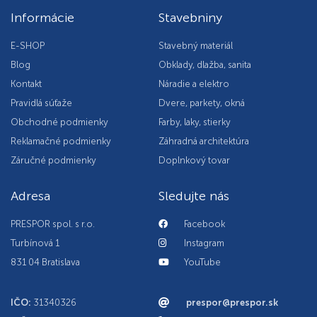
Informácie
Stavebniny
E-SHOP
Stavebný materiál
Blog
Obklady, dlažba, sanita
Kontakt
Náradie a elektro
Pravidlá súťaže
Dvere, parkety, okná
Obchodné podmienky
Farby, laky, stierky
Reklamačné podmienky
Záhradná architektúra
Záručné podmienky
Doplnkový tovar
Adresa
Sledujte nás
PRESPOR spol. s r.o.
Facebook
Turbínová 1
Instagram
831 04 Bratislava
YouTube
IČO:
31340326
prespor@prespor.sk