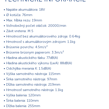
• Napätie akumulátora: 18V
• Ø kotúča: 76mm
• Max. hĺbka rezu: 19mm
• Voľnobežný počet otáčok: 20000/min
• Závit vretena: M 5
• Hmotnosť bez akumulátorového zdroja: 0.64kg
• Hmotnosť s akumulátorovým zdrojom: 1.1kg
• Brúsenie povrchu: 4.5m/s²
• Brúsenie brúsnym papierom: 3.3m/s²
• Hladina akustického tlaku: 77dB(A)
• Hladina akustického výkonu (LwA): 88dB(A)
• Odchýlka merania K: 1.5dB(A)
• Výška samotného nástroja: 115mm
• Šírka samotného nástroja: 97mm
• Dĺžka samotného nástroja: 219mm
• Hmotnosť samotného nástroja: 1.1kg
• Výška balenia: 120mm
• Šírka balenia: 110mm
• Dĺžka balenia: 255mm