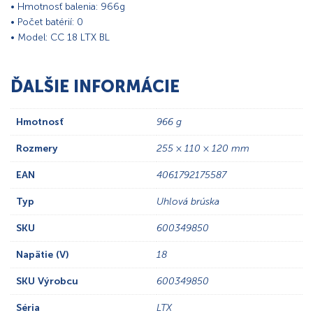
• Hmotnosť balenia: 966g
• Počet batérií: 0
• Model: CC 18 LTX BL
ĎALŠIE INFORMÁCIE
Hmotnosť
966 g
Rozmery
255 × 110 × 120 mm
EAN
4061792175587
Typ
Uhlová brúska
SKU
600349850
Napätie (V)
18
SKU Výrobcu
600349850
Séria
LTX