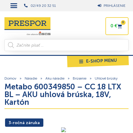
02/49 20 32 51
PRIHLÁSENIE
0
0
€
E-SHOP MENU
Domov
»
Náradie
»
Aku náradie
»
Brúsenie
»
Uhlové brúsky
Metabo 600349850 – CC 18 LTX
BL – AKU uhlová brúska, 18V,
Kartón
3-ročná záruka