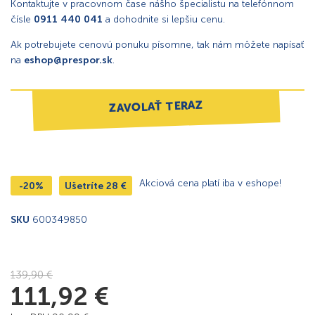
Kontaktujte v pracovnom čase nášho špecialistu na telefónnom
čísle
0911 440 041
a dohodnite si lepšiu cenu.
Ak potrebujete cenovú ponuku písomne, tak nám môžete napísať
na
eshop@prespor.sk
.
ZAVOLAŤ TERAZ
Akciová cena platí iba v eshope!
-20%
Ušetríte
28
€
SKU
600349850
139,90
€
111,92
€