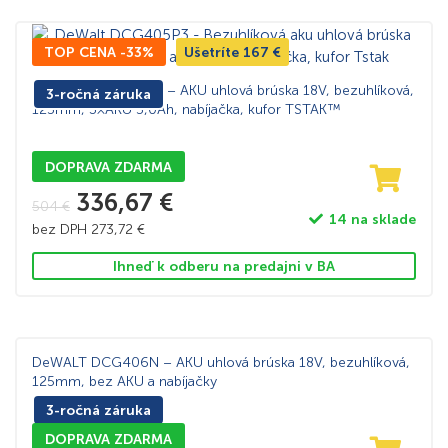
TOP CENA -33%
Ušetríte
167
€
DeWALT DCG405P3 – AKU uhlová brúska 18V, bezuhlíková,
3-ročná záruka
125mm, 3×AKU 5,0Ah, nabíjačka, kufor TSTAK™
DOPRAVA ZDARMA
336,67
€
504
€
14 na sklade
bez DPH
273,72
€
Ihneď k odberu na predajni v BA
DeWALT DCG406N – AKU uhlová brúska 18V, bezuhlíková,
125mm, bez AKU a nabíjačky
3-ročná záruka
DOPRAVA ZDARMA