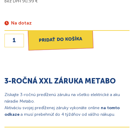
bez DPH
90,99
€
Na dotaz
PRIDAŤ DO KOŠÍKA
3-ROČNÁ XXL ZÁRUKA METABO
Získajte 3-ročnú predĺženú záruku na všetko elektrické a aku
náradie Metabo.
Aktiváciu svojej predĺženej záruky vykonáte online
na tomto
odkaze
a musí prebehnúť do 4 týždňov od vášho nákupu.