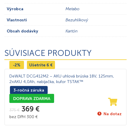
Výrobca
Metabo
Vlastnosti
Bezuhlíkový
Obsah dodávky
Kartón
SÚVISIACE PRODUKTY
-2%
Ušetríte
6
€
DeWALT DCG412M2 – AKU uhlová brúska 18V, 125mm,
2×AKU 4,0Ah, nabíjačka, kufor TSTAK™
3-ročná záruka
DOPRAVA ZDARMA
369
€
375
€
Na dotaz
bez DPH
300
€