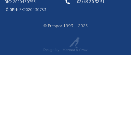
DIČ:
2020430753
02/49 20 32 51
IČ DPH:
SK2020430753
© Prespor 1993 – 2025