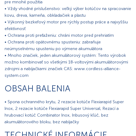
pre mnohé použitia
• Vždy vhodné príslušenstvo: veľký výber kotúčov na spracovanie
kovu, dreva, kameňa, obkladačiek a plastu
• Výkonný bezkefový motor pre rýchly postup práce a najvyššiu
efektívnosť
• Ochrana proti preťaženiu: chráni motor pred prehriatím
• Ochrana proti opätovnému spusteniu: zabraňuje
neúmyselnému spusteniu po výmene akumulátora
• Mnoho značiek, jeden akumulátorový systém: Tento výrobok
možno kombinovať so všetkými 18-voltovými akumulátorovými
zdrojmi a nabíjačkami značiek CAS: www.cordless-alliance-
system.com
OBSAH BALENIA
• Spona ochranného krytu, 2 rezacie kotúče Flexiarapid Super
Inox, 2 rezacie kotúče Flexiarapid Super Universal, Rezací a
hrubovací kotúč Combinator Inox, Inbusový kľúč, bez
akumulátorového bloku, bez nabíjačky
TECHNICKÉ INFORMÁCIE