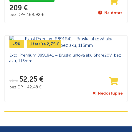
209
€
Na dotaz
bez DPH
169,92
€
-5%
Ušetríte
2,75
€
Extol Premium 8891841 – Brúska uhlová aku Share20V, bez
aku, 115mm
52,25
€
55
€
bez DPH
42,48
€
Nedostupné