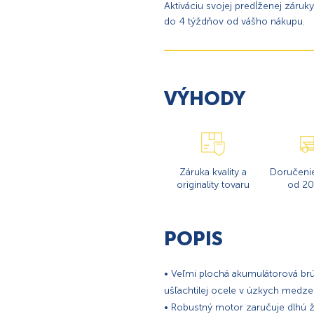
Aktiváciu svojej predĺženej záruk
do 4 týždňov od vášho nákupu.
VÝHODY
Záruka kvality a
Doručeni
originality tovaru
od 20
POPIS
• Veľmi plochá akumulátorová br
ušľachtilej ocele v úzkych medz
• Robustný motor zaručuje dlhú ž