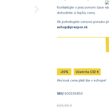
Kontaktujte v pracovnom čase náš
dohodnite si lepšiu cenu.
Ak potrebujete cenovú ponuku p
eshop@prespor.sk
.
-20%
Ušetríte
132
€
Akciová cena platí iba v eshope!
SKU
600191850
659,90
€