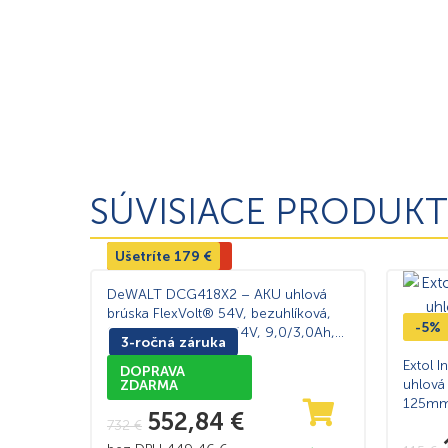
SÚVISIACE PRODUKT
Ušetríte
Výpredaj -24%
179
€
DeWALT DCG418X2 – AKU uhlová
brúska FlexVolt® 54V, bezuhlíková,
-5%
125mm, 2×AKU 18/54V, 9,0/3,0Ah,
3-ročná záruka
nabíjačka, kufor TSTAK™
Extol I
DOPRAVA
uhlová
ZDARMA
125mm,
552,84
€
732
€