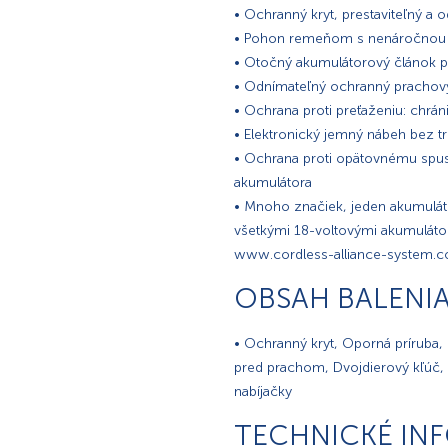
• Ochranný kryt, prestaviteľný a 
• Pohon remeňom s nenáročnou 
• Otočný akumulátorový článok pr
• Odnímateľný ochranný prachový
• Ochrana proti preťaženiu: chrán
• Elektronický jemný nábeh bez tr
• Ochrana proti opätovnému spu
akumulátora
• Mnoho značiek, jeden akumulá
všetkými 18-voltovými akumuláto
www.cordless-alliance-system.
OBSAH BALENI
• Ochranný kryt, Oporná príruba, 
pred prachom, Dvojdierový kľúč,
nabíjačky
TECHNICKÉ IN