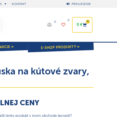
S
KONTAKT
PRIHLÁSENIE
0
0
0
0
€
E-SHOP PRODUKTY
AKCIE
ka na kútové zvary,
ÁLNEJ CENY
našli tento produkt v inom obchode lacnejší?