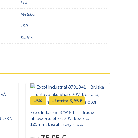
LTX
Metabo
150
Kartón
-5%
Ušetríte
3,95
€
Extol Industrial 8791841 – Brúska
uhlová aku Share20V, bez aku,
RÚSKA
125mm, bezuhlíkový motor
75,05
€