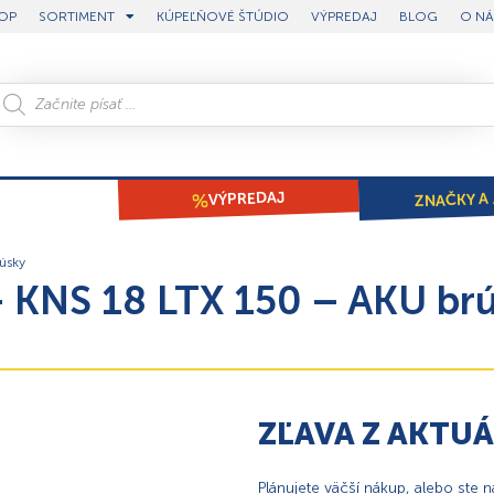
OP
SORTIMENT
KÚPEĽŇOVÉ ŠTÚDIO
VÝPREDAJ
BLOG
O NÁ
ZNAČKY A 
VÝPREDAJ
úsky
KNS 18 LTX 150 – AKU brús
ZĽAVA Z AKTU
Plánujete väčší nákup, alebo ste 