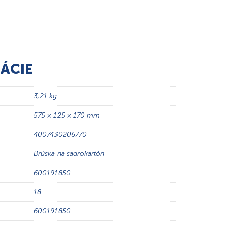
ÁCIE
3,21 kg
575 × 125 × 170 mm
4007430206770
Brúska na sadrokartón
600191850
18
600191850