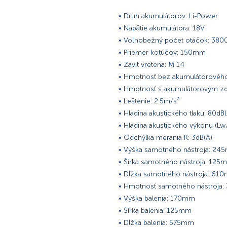
• Druh akumulátorov: Li-Power
• Napätie akumulátora: 18V
• Voľnobežný počet otáčok: 380
• Priemer kotúčov: 150mm
• Závit vretena: M 14
• Hmotnosť bez akumulátorového
• Hmotnosť s akumulátorovým zd
• Leštenie: 2.5m/s²
• Hladina akustického tlaku: 80dB(
• Hladina akustického výkonu (Lw
• Odchýlka merania K: 3dB(A)
• Výška samotného nástroja: 2
• Šírka samotného nástroja: 125
• Dĺžka samotného nástroja: 61
• Hmotnosť samotného nástroja: 
• Výška balenia: 170mm
• Šírka balenia: 125mm
• Dĺžka balenia: 575mm