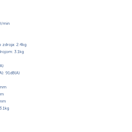
0/min
 zdroja: 2.4kg
rojom: 3.1kg
A)
A): 91dB(A)
45mm
mm
0mm
3.1kg