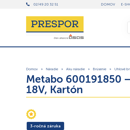
02/49 20 32 51
DOMOV
E-SH
Domov
»
Náradie
»
Aku náradie
»
Brúsenie
»
Uhlové br
Metabo 600191850 – 
18V, Kartón
3-ročná záruka