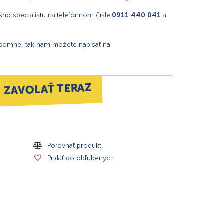
ho špecialistu na telefónnom čísle
0911 440 041
a
ísomne, tak nám môžete napísať na
ZAVOLAŤ TERAZ
Porovnať produkt
Pridať do obľúbených