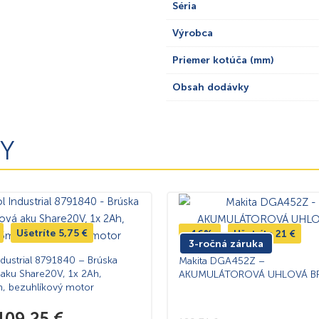
Séria
Výrobca
Priemer kotúča (mm)
Obsah dodávky
Y
Ušetríte
5,75
€
-16%
Ušetríte
21
€
3-ročná záruka
ndustrial 8791840 – Brúska
Makita DGA452Z –
 aku Share20V, 1x 2Ah,
AKUMULÁTOROVÁ UHLOVÁ B
 bezuhlíkový motor
109,25
€