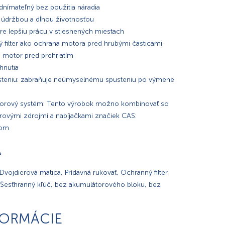
odnímateľný bez použitia náradia
údržbou a dĺhou životnosťou
e lepšiu prácu v stiesnených miestach
 filter ako ochrana motora pred hrubými časticami
i motor pred prehriatím
hnutia
steniu: zabraňuje neúmyselnému spusteniu po výmene
torový systém: Tento výrobok možno kombinovať so
rovými zdrojmi a nabíjačkami značiek CAS:
com
A
Dvojdierová matica, Prídavná rukoväť, Ochranný filter
 Šesťhranný kľúč, bez akumulátorového bloku, bez
FORMÁCIE