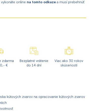
y vykonáte online
na tomto odkaze
a musí prebehnúť
e zdarma
Bezplatné vrátenie
Viac ako 30 rokov
0,- €
do 14 dní
skúseností
úska kútových zvarov na opracovanie kútových zvarov
erách
ivotnosť