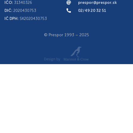
IČO:
31340326
prespor@prespor.sk
DIČ:
2020430753
02/49 20 32 51
IČ DPH:
SK2020430753
© Prespor 1993 – 2025