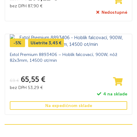
bez DPH
87,90
€
Nedostupné
-5%
Ušetríte
3,45
€
Extol Premium 8893406 – Hoblík falcovací, 900W, nôž
82x3mm, 14500 ot/min
65,55
€
69
€
bez DPH
53,29
€
4 na sklade
Na expedičnom sklade