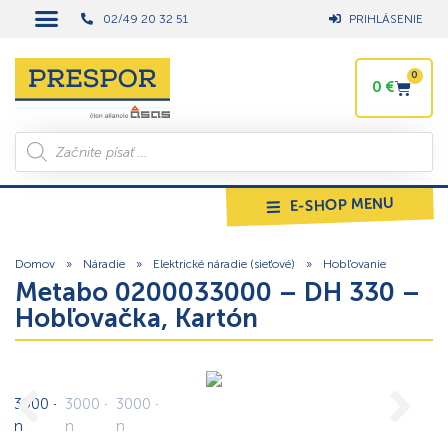
02/49 20 32 51
PRIHLÁSENIE
0
0
€
E-SHOP MENU
Domov
»
Náradie
»
Elektrické náradie (sieťové)
»
Hobľovanie
Metabo 0200033000 – DH 330 –
Hobľovačka, Kartón