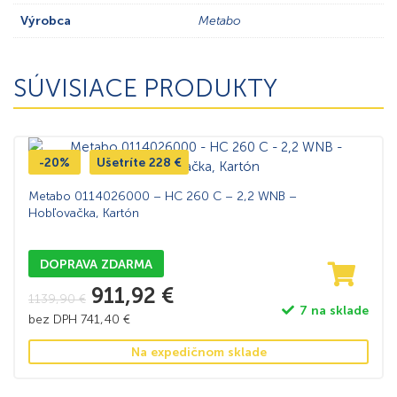
Výrobca
Metabo
SÚVISIACE PRODUKTY
-20%
Ušetríte
228
€
Metabo 0114026000 – HC 260 C – 2,2 WNB –
Hobľovačka, Kartón
DOPRAVA ZDARMA
911,92
€
1139,90
€
7 na sklade
bez DPH
741,40
€
Na expedičnom sklade