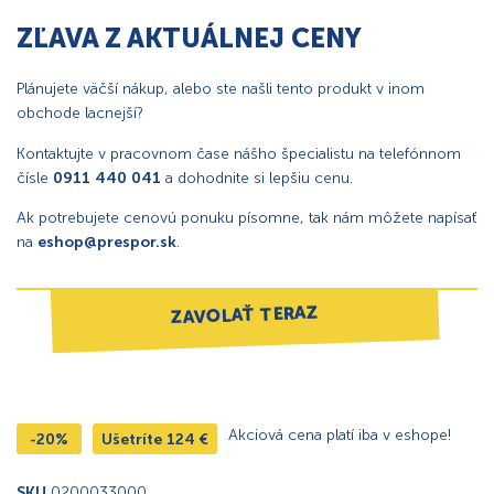
ZĽAVA Z AKTUÁLNEJ CENY
Plánujete väčší nákup, alebo ste našli tento produkt v inom
obchode lacnejší?
Kontaktujte v pracovnom čase nášho špecialistu na telefónnom
čísle
0911 440 041
a dohodnite si lepšiu cenu.
Ak potrebujete cenovú ponuku písomne, tak nám môžete napísať
na
eshop@prespor.sk
.
ZAVOLAŤ TERAZ
Akciová cena platí iba v eshope!
-20%
Ušetríte
124
€
SKU
0200033000