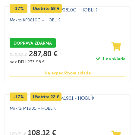
-17%
Ušetríte
58
€
Makita KP0810C – HOBLÍK
DOPRAVA ZDARMA
287,80
€
345,36
€
1 na sklade
bez DPH
233,98
€
Na expedičnom sklade
-17%
Ušetríte
22
€
Makita M1901 – HOBLÍK
108,12
€
129,74
€