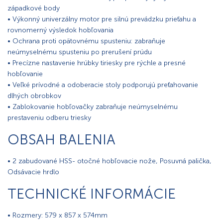
západkové body
• Výkonný univerzálny motor pre silnú prevádzku prieťahu a
rovnomerný výsledok hobľovania
• Ochrana proti opätovnému spusteniu: zabraňuje
neúmyselnému spusteniu po prerušení prúdu
• Precízne nastavenie hrúbky tiriesky pre rýchle a presné
hobľovanie
• Veľké prívodné a odoberacie stoly podporujú preťahovanie
dlhých obrobkov
• Zablokovanie hobľovačky zabraňuje neúmyselnému
prestaveniu odberu triesky
OBSAH BALENIA
• 2 zabudované HSS- otočné hobľovacie nože, Posuvná palička,
Odsávacie hrdlo
TECHNICKÉ INFORMÁCIE
• Rozmery: 579 x 857 x 574mm