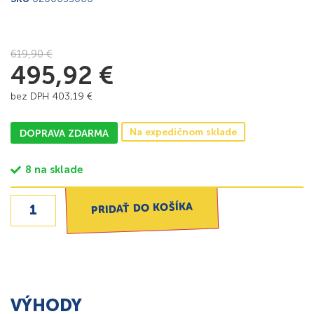
619,90
€
495,92
€
bez DPH
403,19
€
Na expedičnom sklade
DOPRAVA ZDARMA
8 na sklade
PRIDAŤ DO KOŠÍKA
VÝHODY