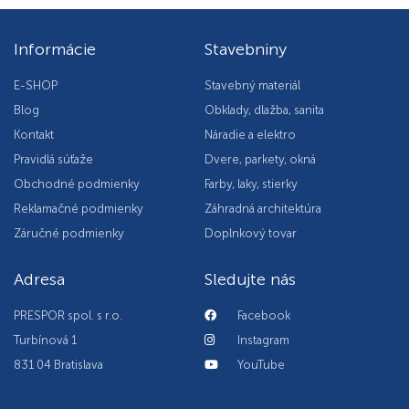
Informácie
Stavebniny
E-SHOP
Stavebný materiál
Blog
Obklady, dlažba, sanita
Kontakt
Náradie a elektro
Pravidlá súťaže
Dvere, parkety, okná
Obchodné podmienky
Farby, laky, stierky
Reklamačné podmienky
Záhradná architektúra
Záručné podmienky
Doplnkový tovar
Adresa
Sledujte nás
PRESPOR spol. s r.o.
Facebook
Turbínová 1
Instagram
831 04 Bratislava
YouTube