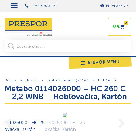
02/49 20 32 51
PRIHLÁSENIE
0
0
€
E-SHOP MENU
Domov
»
Náradie
»
Elektrické náradie (sieťové)
»
Hobľovanie
Metabo 0114026000 – HC 260 C
– 2,2 WNB – Hobľovačka, Kartón