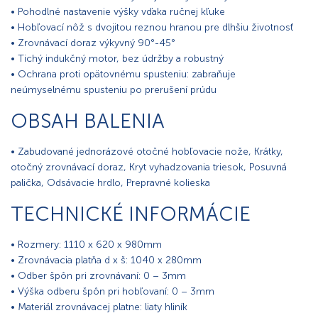
• Pohodlné nastavenie výšky vďaka ručnej kľuke
• Hobľovací nôž s dvojitou reznou hranou pre dlhšiu životnosť
• Zrovnávací doraz výkyvný 90°-45°
• Tichý indukčný motor, bez údržby a robustný
• Ochrana proti opätovnému spusteniu: zabraňuje
neúmyselnému spusteniu po prerušení prúdu
OBSAH BALENIA
• Zabudované jednorázové otočné hobľovacie nože, Krátky,
otočný zrovnávací doraz, Kryt vyhadzovania triesok, Posuvná
palička, Odsávacie hrdlo, Prepravné kolieska
TECHNICKÉ INFORMÁCIE
• Rozmery: 1110 x 620 x 980mm
• Zrovnávacia platňa d x š: 1040 x 280mm
• Odber špôn pri zrovnávaní: 0 – 3mm
• Výška odberu špôn pri hobľovaní: 0 – 3mm
• Materiál zrovnávacej platne: liaty hliník