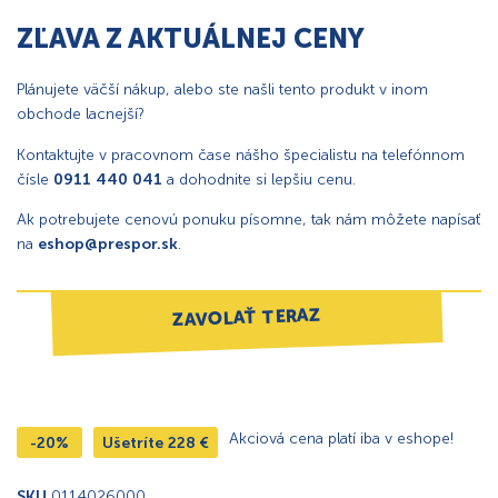
ZĽAVA Z AKTUÁLNEJ CENY
Plánujete väčší nákup, alebo ste našli tento produkt v inom
obchode lacnejší?
Kontaktujte v pracovnom čase nášho špecialistu na telefónnom
čísle
0911 440 041
a dohodnite si lepšiu cenu.
Ak potrebujete cenovú ponuku písomne, tak nám môžete napísať
na
eshop@prespor.sk
.
ZAVOLAŤ TERAZ
Akciová cena platí iba v eshope!
-20%
Ušetríte
228
€
SKU
0114026000