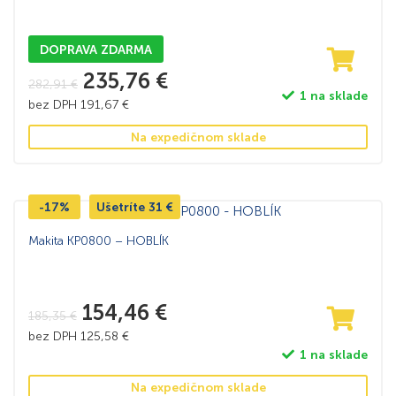
DOPRAVA ZDARMA
235,76
€
282,91
€
1 na sklade
bez DPH
191,67
€
Na expedičnom sklade
-17%
Ušetríte
31
€
Makita KP0800 – HOBLÍK
154,46
€
185,35
€
bez DPH
125,58
€
1 na sklade
Na expedičnom sklade