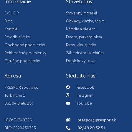
Informácie
Stavebniny
E-SHOP
Stavebný materiál
Blog
Obklady, dlažba, sanita
Kontakt
Náradie a elektro
Pravidlá súťaže
Dvere, parkety, okná
Obchodné podmienky
Farby, laky, stierky
Reklamačné podmienky
Záhradná architektúra
Záručné podmienky
Doplnkový tovar
Adresa
Sledujte nás
PRESPOR spol. s r.o.
Facebook
Turbínová 1
Instagram
831 04 Bratislava
YouTube
IČO:
31340326
prespor@prespor.sk
DIČ:
2020430753
02/49 20 32 51