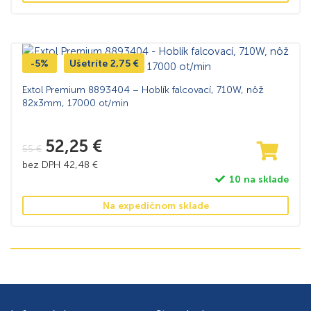
-5%
Ušetríte
2,75
€
Extol Premium 8893404 – Hoblík falcovací, 710W, nôž
82x3mm, 17000 ot/min
52,25
€
55
€
bez DPH
42,48
€
10 na sklade
Na expedičnom sklade