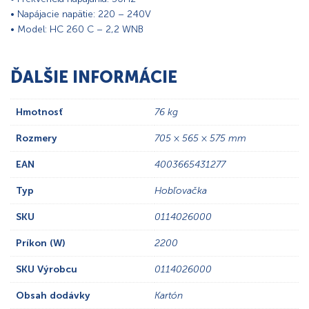
• Napájacie napätie: 220 – 240V
• Model: HC 260 C – 2,2 WNB
ĎALŠIE INFORMÁCIE
Hmotnosť
76 kg
Rozmery
705 × 565 × 575 mm
EAN
4003665431277
Typ
Hobľovačka
SKU
0114026000
Príkon (W)
2200
SKU Výrobcu
0114026000
Obsah dodávky
Kartón