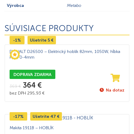
Výrobca
Metabo
SÚVISIACE PRODUKTY
-1%
Ušetríte
5
€
DeWALT D26500 – Elektrický hoblík 82mm, 1050W, hĺbka
rezu 0-4mm
DOPRAVA ZDARMA
364
€
369
€
Na dotaz
bez DPH
295,93
€
-17%
Ušetríte
47
€
Makita 1911B – HOBLÍK