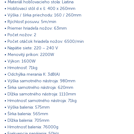
• Materiál hobľovacieho stola: Liatina
• Hobľovací stôl d x š: 400 x 260mm
• Výška / šírka priechodu: 160 / 260mm
• Rýchlosť posuvu: 5m/min
• Priemer hriadeľa nožov: 63mm
• Počet nožov: 2
• Počet otáčok hriadeľa nožov: 6500/min
• Napätie siete: 220 – 240 V
• Menovitý príkon: 2200W
• Výkon: 1600W
• Hmotnosť: 71kg
• Odchýlka merania K: 3dB(A)
• Výška samotného nástroja: 980mm
• Šírka samotného nástroja: 620mm
• Dĺžka samotného nástroja: 1110mm
• Hmotnosť samotného nástroja: 71kg
• Výška balenia: 575mm
• Šírka balenia: 565mm
• Dĺžka balenia: 705mm
• Hmotnosť balenia: 76000g
• Frekvencia napájania: 50Hz