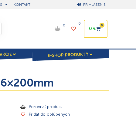
S
KONTAKT
PRIHLÁSENIE
0
0
0
0
€
E-SHOP PRODUKTY
AKCIE
, 16×200mm
Porovnať produkt
Pridať do obľúbených