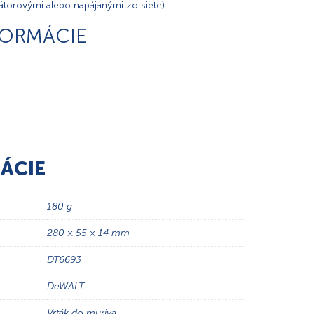
látorovými alebo napájanými zo siete)
FORMÁCIE
ÁCIE
180 g
280 × 55 × 14 mm
DT6693
DeWALT
Vrták do muriva