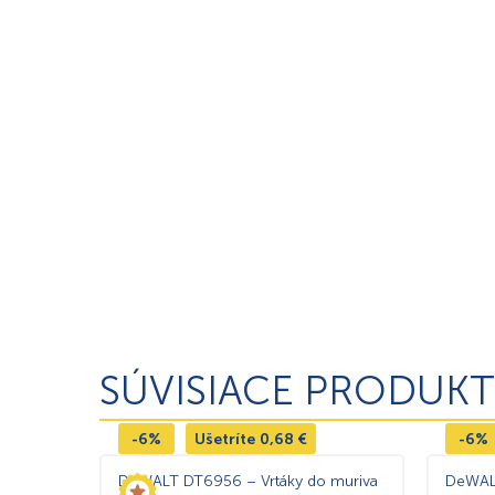
SÚVISIACE PRODUKT
-6%
Ušetríte
0,68
€
-6%
DeWALT DT6956 – Vrtáky do muriva
DeWALT