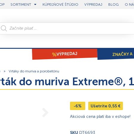
OP
SORTIMENT
KÚPEĽŇOVÉ ŠTÚDIO
VÝPREDAJ
BLOG
O NÁ
ZNAČKY A 
VÝPREDAJ
e
»
Vrtáky do muriva a porobetónu
ták do muriva Extreme®
-6%
Ušetríte
0,55
€
Akciová cena platí iba v eshope!
SKU
DT6693