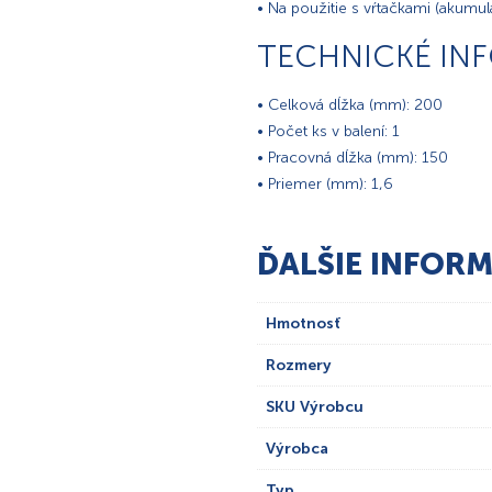
• Na použitie s vŕtačkami (akumu
TECHNICKÉ IN
• Celková dĺžka (mm): 200
• Počet ks v balení: 1
• Pracovná dĺžka (mm): 150
• Priemer (mm): 1,6
ĎALŠIE INFORM
Hmotnosť
Rozmery
SKU Výrobcu
Výrobca
Typ