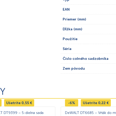
EAN
Priemer (mm)
Dĺžka (mm)
Použitie
Séria
Číslo colného sadzobníka
Zem pôvodu
Y
Ušetríte
0,55
€
-6%
Ušetríte
0,22
€
 DT9399 – 5-dielna sada
DeWALT DT6685 – Vrták do m