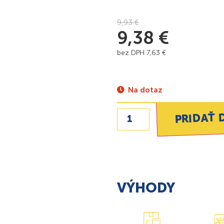
9,93
€
9,38
€
bez DPH
7,63
€
Na dotaz
PRIDAŤ 
VÝHODY