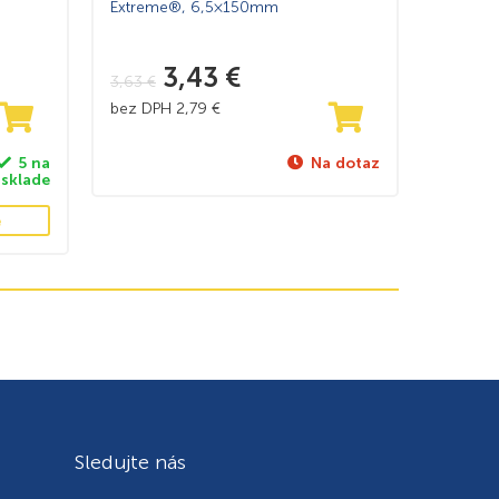
Extreme®, 6,5×150mm
3,43
€
3,63
€
bez DPH
2,79
€
5 na
Na dotaz
sklade
e
Sledujte nás