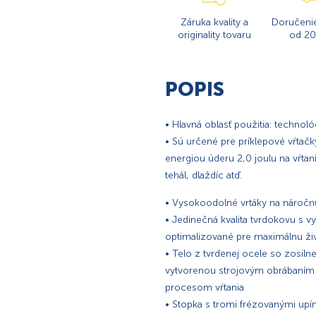
Záruka kvality a
Doručeni
originality tovaru
od 20
POPIS
• Hlavná oblasť použitia: techno
• Sú určené pre príklepové vŕtač
energiou úderu 2,0 joulu na vŕta
tehál, dlaždíc atď.
• Vysokoodolné vrtáky na nároč
• Jedinečná kvalita tvrdokovu s
optimalizované pre maximálnu ži
• Telo z tvrdenej ocele so zosil
vytvorenou strojovým obrábaním 
procesom vŕtania
• Stopka s tromi frézovanými upí