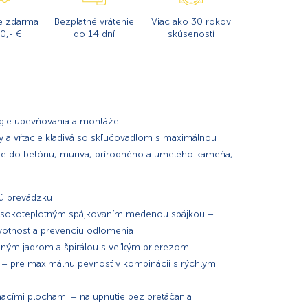
e zdarma
Bezplatné vrátenie
Viac ako 30 rokov
0,- €
do 14 dní
skúseností
lógie upevňovania a montáže
ky a vŕtacie kladivá so skľučovadlom s maximálnou
nie do betónu, muriva, prírodného a umelého kameňa,
nú prevádzku
 vysokoteplotným spájkovaním medenou spájkou –
votnosť a prevenciu odlomenia
neným jadrom a špirálou s veľkým prierezom
– pre maximálnu pevnosť v kombinácii s rýchlym
nacími plochami – na upnutie bez pretáčania