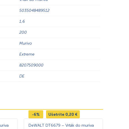
5035048489512
1,6
200
Murivo
Extreme
8207509000
DE
-6%
Ušetríte
0,20
€
uriva
DeWALT DT6679 – Vrták do muriva