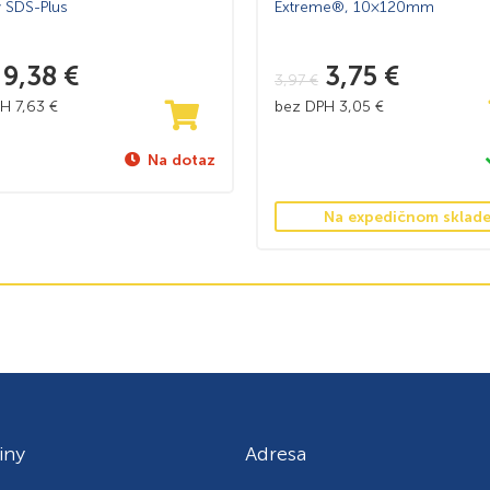
v SDS-Plus
Extreme®, 10×120mm
9,38
€
3,75
€
3,97
€
PH
7,63
€
bez DPH
3,05
€
Na dotaz
Na expedičnom sklad
iny
Adresa