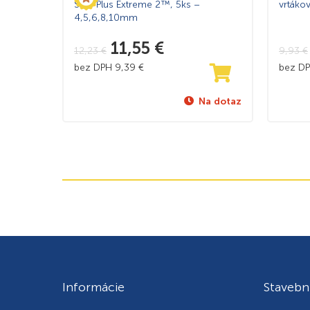
SDS-Plus Extreme 2™, 5ks –
vrtáko
4,5,6,8,10mm
11,55
€
12,23
€
9,93
€
bez DPH
9,39
€
bez D
Na dotaz
Informácie
Stavebn