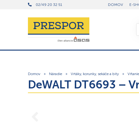
02/49 20 32 51
DOMOV
E-SH
Domov
»
Náradie
»
Vrtáky, korunky, sekáče a bity
»
Vŕtani
DeWALT DT6693 – Vr