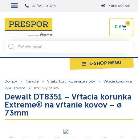
02/49 20 32 51
PRIHLÁSENIE
0
0
€
E-SHOP MENU
Domov
»
Náradie
»
Vrtáky, korunky, sekáče a bity
»
Vŕtacie korunky a
vykružovače
»
Korunky na kov
Dewalt DT8351 – Vŕtacia korunka
Extreme® na vŕtanie kovov – ø
73mm