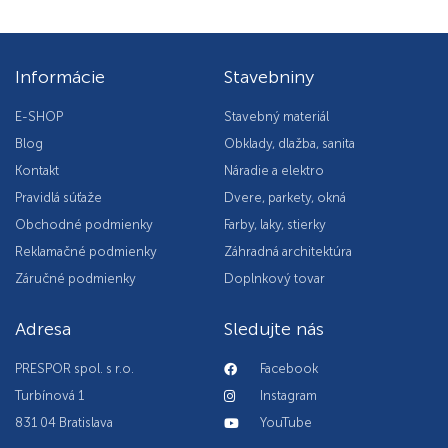
Informácie
Stavebniny
E-SHOP
Stavebný materiál
Blog
Obklady, dlažba, sanita
Kontakt
Náradie a elektro
Pravidlá súťaže
Dvere, parkety, okná
Obchodné podmienky
Farby, laky, stierky
Reklamačné podmienky
Záhradná architektúra
Záručné podmienky
Doplnkový tovar
Adresa
Sledujte nás
PRESPOR spol. s r.o.
Facebook
Turbínová 1
Instagram
831 04 Bratislava
YouTube