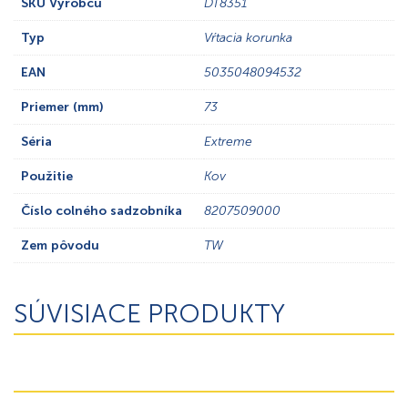
SKU Výrobcu
DT8351
Typ
Vŕtacia korunka
EAN
5035048094532
Priemer (mm)
73
Séria
Extreme
Použitie
Kov
Číslo colného sadzobníka
8207509000
Zem pôvodu
TW
SÚVISIACE PRODUKTY