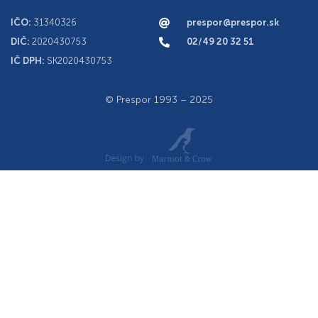
IČO:
31340326
prespor@prespor.sk
DIČ:
2020430753
02/49 20 32 51
IČ DPH:
SK2020430753
© Prespor 1993 – 2025