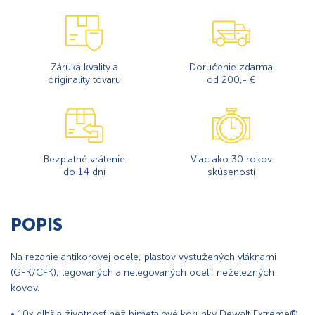
Záruka kvality a
Doručenie zdarma
originality tovaru
od 200,- €
Bezplatné vrátenie
Viac ako 30 rokov
do 14 dní
skúseností
POPIS
Na rezanie antikorovej ocele, plastov vystužených vláknami
(GFK/CFK), legovaných a nelegovaných ocelí, neželezných
kovov.
• 10x dlhšia životnosť než bimetalové korunky Dewalt Extreme®