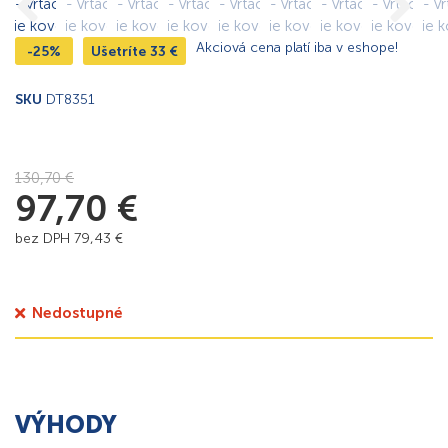
Akciová cena platí iba v eshope!
-25%
Ušetríte
33
€
SKU
DT8351
130,70
€
97,70
€
bez DPH
79,43
€
Nedostupné
VÝHODY