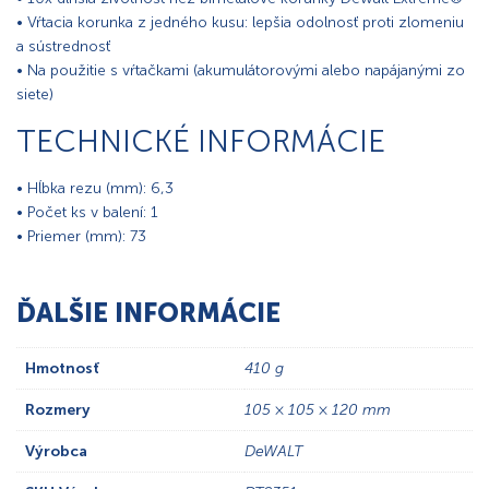
• Vŕtacia korunka z jedného kusu: lepšia odolnosť proti zlomeniu
a sústrednosť
• Na použitie s vŕtačkami (akumulátorovými alebo napájanými zo
siete)
TECHNICKÉ INFORMÁCIE
• Hĺbka rezu (mm): 6,3
• Počet ks v balení: 1
• Priemer (mm): 73
ĎALŠIE INFORMÁCIE
Hmotnosť
410 g
Rozmery
105 × 105 × 120 mm
Výrobca
DeWALT