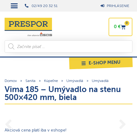
02/49 20 32 51
PRIHLÁSENIE
0
0
€
E-SHOP MENU
Domov
»
Sanita
»
Kúpeľne
»
Umývadlá
»
Umývadlá
Vima 185 – Umývadlo na stenu
500×420 mm, biela
Akciová cena platí iba v eshope!