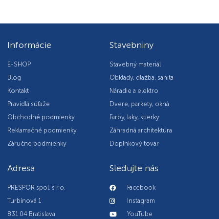
Informácie
Stavebniny
E-SHOP
Stavebný materiál
Blog
Obklady, dlažba, sanita
Kontakt
Náradie a elektro
Pravidlá súťaže
Dvere, parkety, okná
Obchodné podmienky
Farby, laky, stierky
Reklamačné podmienky
Záhradná architektúra
Záručné podmienky
Doplnkový tovar
Adresa
Sledujte nás
PRESPOR spol. s r.o.
Facebook
Turbínová 1
Instagram
831 04 Bratislava
YouTube