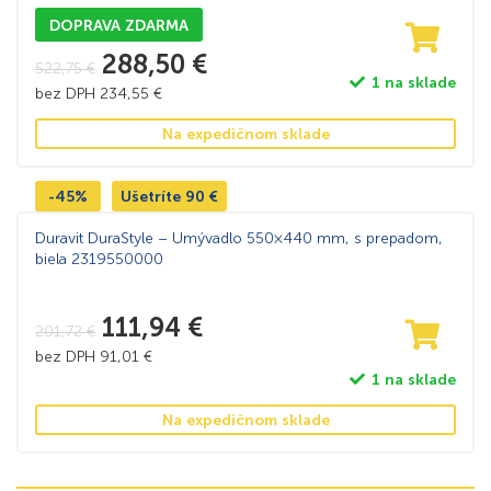
DOPRAVA ZDARMA
288,50
€
522,75
€
1 na sklade
bez DPH
234,55
€
Na expedičnom sklade
-45%
Ušetríte
90
€
Duravit DuraStyle – Umývadlo 550×440 mm, s prepadom,
biela 2319550000
111,94
€
201,72
€
bez DPH
91,01
€
1 na sklade
Na expedičnom sklade