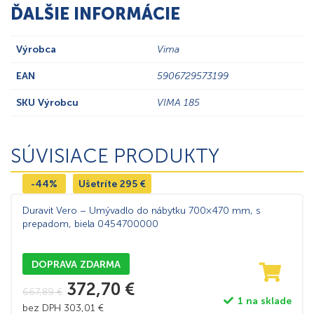
ĎALŠIE INFORMÁCIE
Výrobca
Vima
EAN
5906729573199
SKU Výrobcu
VIMA 185
SÚVISIACE PRODUKTY
-44%
Ušetríte
295
€
Duravit Vero – Umývadlo do nábytku 700×470 mm, s
prepadom, biela 0454700000
DOPRAVA ZDARMA
372,70
€
667,89
€
1 na sklade
bez DPH
303,01
€