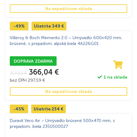
Na expedičnom sklade
-49%
Ušetríte
349
€
Villeroy & Boch Memento 2.0 – Umývadlo 600×420 mm,
brúsené, s prepadom, alpská biela 4A226G01
DOPRAVA ZDARMA
366,04
€
714,63
€
1 na sklade
bez DPH
297,59
€
Na expedičnom sklade
-45%
Ušetríte
234
€
Duravit Vero Air – Umývadlo brúsené 500×470 mm, s
prepadom, biela 2350500027