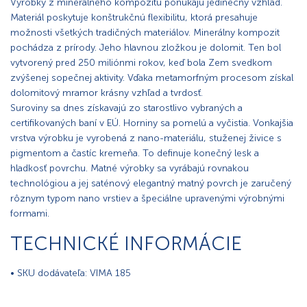
Výrobky z minerálneho kompozitu ponúkajú jedinečný vzhľad.
Materiál poskytuje konštrukčnú flexibilitu, ktorá presahuje
možnosti všetkých tradičných materiálov. Minerálny kompozit
pochádza z prírody. Jeho hlavnou zložkou je dolomit. Ten bol
vytvorený pred 250 miliónmi rokov, keď bola Zem svedkom
zvýšenej sopečnej aktivity. Vďaka metamorfným procesom získal
dolomitový mramor krásny vzhľad a tvrdosť.
Suroviny sa dnes získavajú zo starostlivo vybraných a
certifikovaných baní v EÚ. Horniny sa pomelú a vyčistia. Vonkajšia
vrstva výrobku je vyrobená z nano-materiálu, stuženej živice s
pigmentom a častíc kremeňa. To definuje konečný lesk a
hladkosť povrchu. Matné výrobky sa vyrábajú rovnakou
technológiou a jej saténový elegantný matný povrch je zaručený
rôznym typom nano vrstiev a špeciálne upravenými výrobnými
formami.
TECHNICKÉ INFORMÁCIE
• SKU dodávateľa: VIMA 185