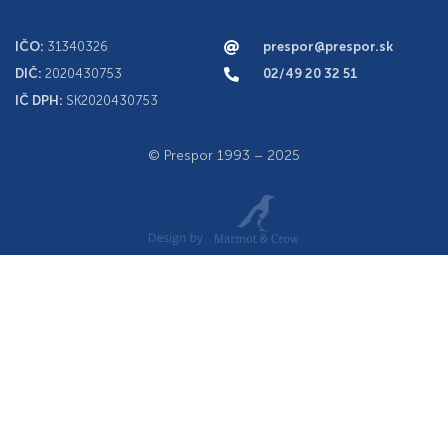
IČO:
31340326
prespor@prespor.sk
DIČ:
2020430753
02/49 20 32 51
IČ DPH:
SK2020430753
© Prespor 1993 – 2025