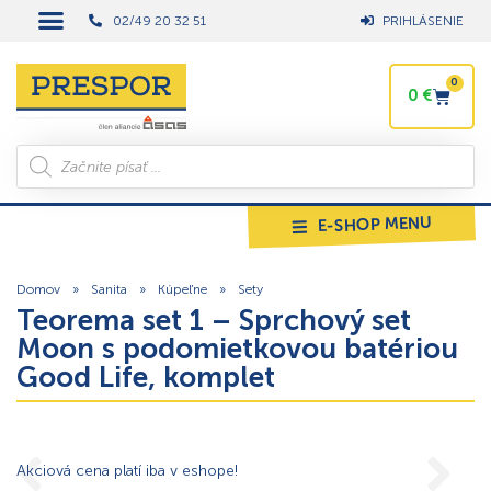
02/49 20 32 51
PRIHLÁSENIE
0
0
€
E-SHOP MENU
Domov
»
Sanita
»
Kúpeľne
»
Sety
Teorema set 1 – Sprchový set
Moon s podomietkovou batériou
Good Life, komplet
Akciová cena platí iba v eshope!