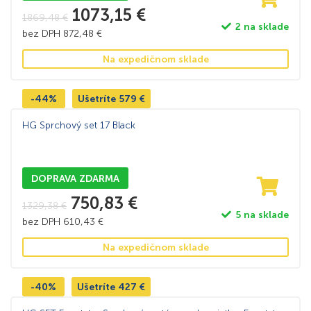
1073,15
€
1869,48
€
2 na sklade
bez DPH
872,48
€
Na expedičnom sklade
-44%
Ušetríte
579
€
HG Sprchový set 17 Black
DOPRAVA ZDARMA
750,83
€
1329,38
€
5 na sklade
bez DPH
610,43
€
Na expedičnom sklade
-40%
Ušetríte
427
€