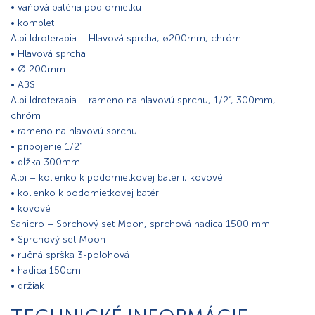
• vaňová batéria pod omietku
• komplet
Alpi Idroterapia – Hlavová sprcha, ø200mm, chróm
• Hlavová sprcha
• Ø 200mm
• ABS
Alpi Idroterapia – rameno na hlavovú sprchu, 1/2“, 300mm,
chróm
• rameno na hlavovú sprchu
• pripojenie 1/2“
• dĺžka 300mm
Alpi – kolienko k podomietkovej batérii, kovové
• kolienko k podomietkovej batérii
• kovové
Sanicro – Sprchový set Moon, sprchová hadica 1500 mm
• Sprchový set Moon
• ručná sprška 3-polohová
• hadica 150cm
• držiak