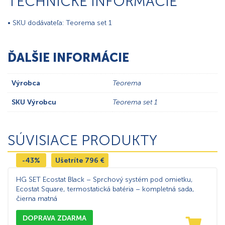
TECHNICKÉ INFORMÁCIE
• SKU dodávateľa: Teorema set 1
ĎALŠIE INFORMÁCIE
Výrobca
Teorema
SKU Výrobcu
Teorema set 1
SÚVISIACE PRODUKTY
-43%
Ušetríte
796
€
HG SET Ecostat Black – Sprchový systém pod omietku,
Ecostat Square, termostatická batéria – kompletná sada,
čierna matná
DOPRAVA ZDARMA