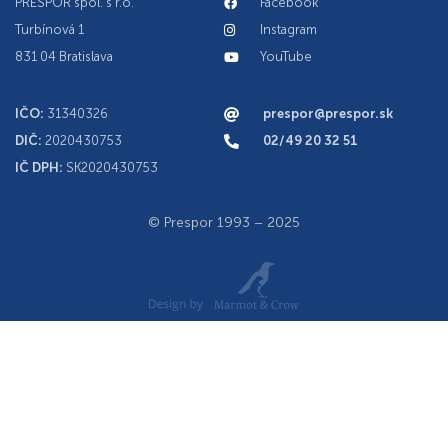
PRESPOR spol. s r.o.
Facebook
Turbínová 1
Instagram
831 04 Bratislava
YouTube
IČO:
31340326
prespor@prespor.sk
DIČ:
2020430753
02/49 20 32 51
IČ DPH:
SK2020430753
© Prespor 1993 – 2025