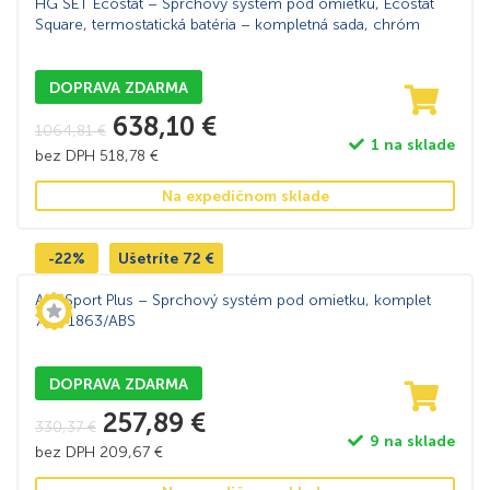
HG SET Ecostat – Sprchový systém pod omietku, Ecostat
Square, termostatická batéria – kompletná sada, chróm
DOPRAVA ZDARMA
638,10
€
1064,81
€
1 na sklade
bez DPH
518,78
€
Na expedičnom sklade
-22%
Ušetríte
72
€
Alpi Sport Plus – Sprchový systém pod omietku, komplet
72RP1863/ABS
DOPRAVA ZDARMA
257,89
€
330,37
€
9 na sklade
bez DPH
209,67
€