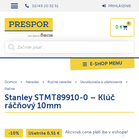
02/49 20 32 51
PRIHLÁSENIE
0
0
€
E-SHOP MENU
Domov
»
Náradie
»
Ručné náradie
»
Skrutkovače a uťahovanie
»
Ráčne
Stanley STMT89910-0 – Klúč
ráčňový 10mm
Akciová cena platí iba v eshope!
-10%
Ušetríte
0,51
€