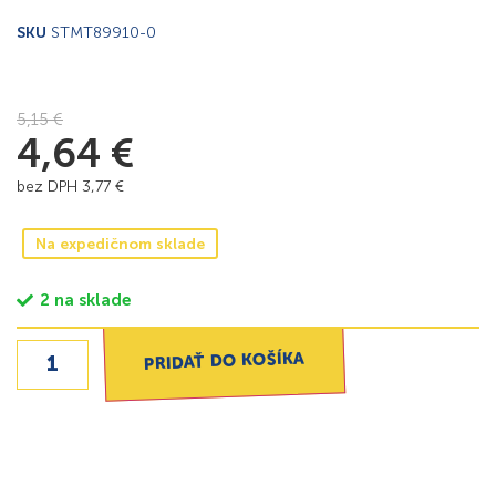
SKU
STMT89910-0
5,15
€
4,64
€
bez DPH
3,77
€
Na expedičnom sklade
2 na sklade
PRIDAŤ DO KOŠÍKA