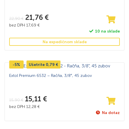
21,76
€
22,90
€
bez DPH
17,69
€
10 na sklade
Na expedičnom sklade
-5%
Ušetríte
0,79
€
Extol Premium 6532 – Račňa, 3/8″, 45 zubov
15,11
€
15,90
€
bez DPH
12,28
€
Na dotaz