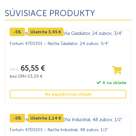
SÚVISIACE PRODUKTY
-5%
Ušetríte
3,45
€
Fortum 4700301 – Račňa Gladiator, 24 zubov, 3/4”
65,55
€
69
€
bez DPH
53,29
€
6 na sklade
Na expedičnom sklade
-5%
Ušetríte
1,14
€
Fortum 4700103 – Račňa Industrial, 48 zubov, 1/2”