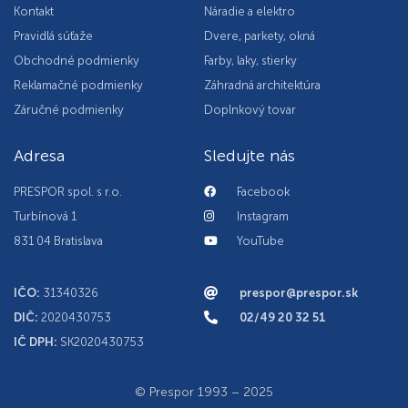
Kontakt
Náradie a elektro
Pravidlá súťaže
Dvere, parkety, okná
Obchodné podmienky
Farby, laky, stierky
Reklamačné podmienky
Záhradná architektúra
Záručné podmienky
Doplnkový tovar
Adresa
Sledujte nás
PRESPOR spol. s r.o.
Facebook
Turbínová 1
Instagram
831 04 Bratislava
YouTube
IČO:
31340326
prespor@prespor.sk
DIČ:
2020430753
02/49 20 32 51
IČ DPH:
SK2020430753
© Prespor 1993 – 2025