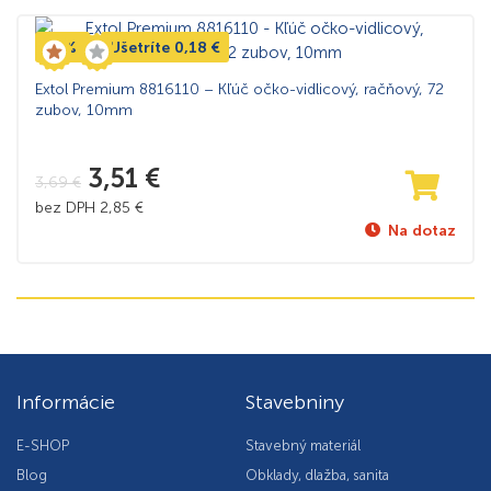
-5%
Ušetríte
0,18
€
Extol Premium 8816110 – Kľúč očko-vidlicový, račňový, 72
zubov, 10mm
3,51
€
3,69
€
bez DPH
2,85
€
Na dotaz
Informácie
Stavebniny
E-SHOP
Stavebný materiál
Blog
Obklady, dlažba, sanita