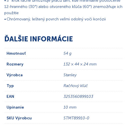
• 5° krok ráčne umožňuje prácu tam, kde minimálne pootočenie
12-hranného (30°) alebo otvoreného kľúča (60°) znemožňuje ich
použitie
• Chrómovaný, leštený povrch veľmi odolný voči korózii
ĎALŠIE INFORMÁCIE
Hmotnosť
54 g
Rozmery
132 × 44 × 24 mm
Výrobca
Stanley
Typ
Račňový kľúč
EAN
3253560899103
Upínanie
10 mm
SKU Výrobcu
STMT89910-0