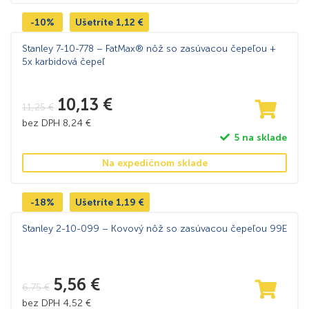
-10%
Ušetríte
1,12
€
Stanley 7-10-778 – FatMax® nôž so zasúvacou čepeľou +
5x karbidová čepeľ
10,13
€
11,25
€
bez DPH
8,24
€
5 na sklade
Na expedičnom sklade
-18%
Ušetríte
1,19
€
Stanley 2-10-099 – Kovový nôž so zasúvacou čepeľou 99E
5,56
€
6,75
€
bez DPH
4,52
€