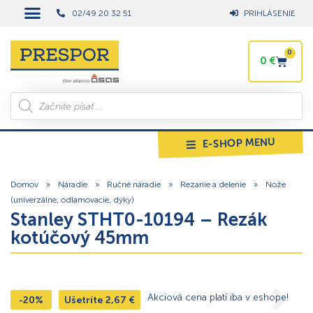
02/49 20 32 51
PRIHLÁSENIE
0
0
€
E-SHOP MENU
Domov
»
Náradie
»
Ručné náradie
»
Rezanie a delenie
»
Nože
(univerzálne, odlamovacie, dýky)
Stanley STHT0-10194 – Rezák
kotúčový 45mm
Akciová cena platí iba v eshope!
-20%
Ušetríte
2,67
€