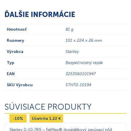
ĎALŠIE INFORMÁCIE
Hmotnosť
81 g
Rozmery
101 × 224 × 26 mm
Výrobca
Stanley
Typ
Bezpečnostný rezák
EAN
3253560101947
SKU Výrobcu
STHT0-10194
SÚVISIACE PRODUKTY
-10%
Ušetríte
1,22
€
Stanley 0-10-789 – FatMax® dvojplátkový zasúvací nôž