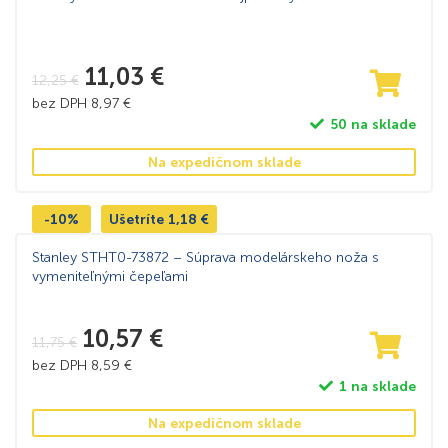
11,03
€
12,25
€
bez DPH
8,97
€
50 na sklade
Na expedičnom sklade
-10%
Ušetríte
1,18
€
Stanley STHT0-73872 – Súprava modelárskeho noža s
vymeniteľnými čepeľami
10,57
€
11,75
€
bez DPH
8,59
€
1 na sklade
Na expedičnom sklade