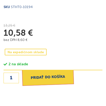
SKU
STHT0-10194
13,25
€
10,58
€
bez DPH
8,60
€
Na expedičnom sklade
2 na sklade
PRIDAŤ DO KOŠÍKA