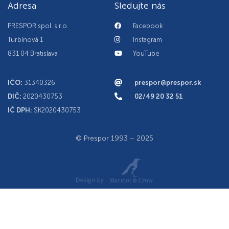
Adresa
Sledujte nás
PRESPOR spol. s r.o.
Facebook
Turbínová 1
Instagram
831 04 Bratislava
YouTube
IČO:
31340326
prespor@prespor.sk
DIČ:
2020430753
02/49 20 32 51
IČ DPH:
SK2020430753
© Prespor 1993 – 2025