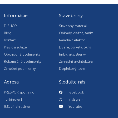
Informácie
Stavebniny
E-SHOP
Stavebný materiál
Blog
Obklady, dlažba, sanita
Kontakt
Náradie a elektro
Pravidlá súťaže
Dvere, parkety, okná
Obchodné podmienky
Farby, laky, stierky
Reklamačné podmienky
Záhradná architektúra
Záručné podmienky
Doplnkový tovar
Adresa
Sledujte nás
PRESPOR spol. s r.o.
Facebook
Turbínová 1
Instagram
831 04 Bratislava
YouTube