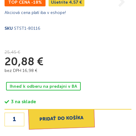
TOP CENA -18%
Ušetríte
4,57
€
Akciová cena platí iba v eshope!
SKU
STST1-80116
25,45
€
20,88
€
bez DPH
16,98
€
Ihneď k odberu na predajni v BA
3 na sklade
PRIDAŤ DO KOŠÍKA