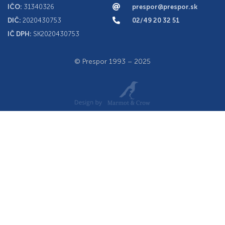
IČO:
31340326
prespor@prespor.sk
DIČ:
2020430753
02/49 20 32 51
IČ DPH:
SK2020430753
© Prespor 1993 – 2025