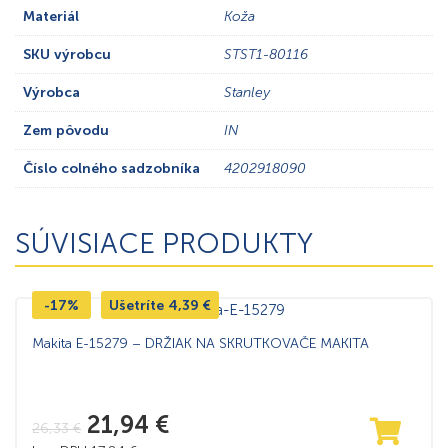
Materiál
Koža
SKU výrobcu
STST1-80116
Výrobca
Stanley
Zem pôvodu
IN
Číslo colného sadzobníka
4202918090
SÚVISIACE PRODUKTY
-17%
Ušetríte
4,39
€
Makita E-15279 – DRŽIAK NA SKRUTKOVAČE MAKITA
21,94
€
26,33
€