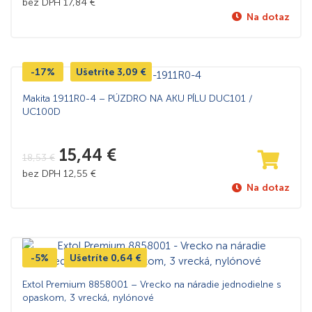
bez DPH
17,84
€
Na dotaz
-17%
Ušetríte
3,09
€
Makita 1911R0-4 – PÚZDRO NA AKU PÍLU DUC101 /
UC100D
15,44
€
18,53
€
bez DPH
12,55
€
Na dotaz
-5%
Ušetríte
0,64
€
Extol Premium 8858001 – Vrecko na náradie jednodielne s
opaskom, 3 vrecká, nylónové