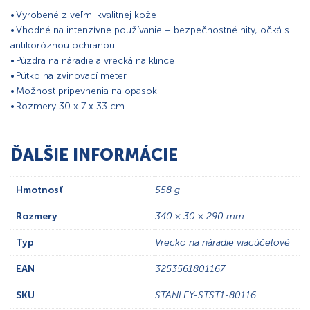
• Vyrobené z veľmi kvalitnej kože
• Vhodné na intenzívne používanie – bezpečnostné nity, očká s
antikoróznou ochranou
• Púzdra na náradie a vrecká na klince
• Pútko na zvinovací meter
• Možnosť pripevnenia na opasok
• Rozmery 30 x 7 x 33 cm
ĎALŠIE INFORMÁCIE
Hmotnosť
558 g
Rozmery
340 × 30 × 290 mm
Typ
Vrecko na náradie viacúčelové
EAN
3253561801167
SKU
STANLEY-STST1-80116