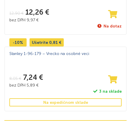
12,26
€
12,90
€
bez DPH
9,97
€
Na dotaz
-10%
Ušetríte
0,81
€
Stanley 1-96-179 – Vrecko na osobné veci
7,24
€
8,05
€
bez DPH
5,89
€
3 na sklade
Na expedičnom sklade