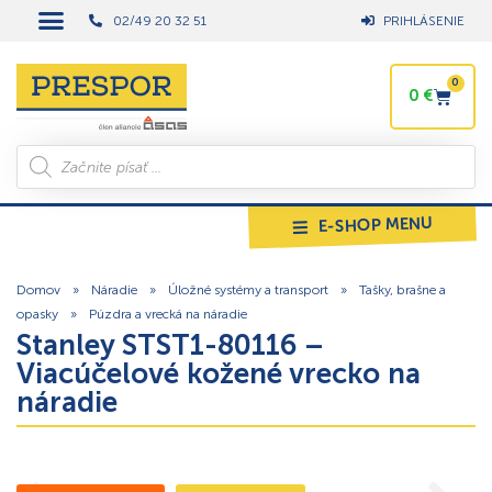
02/49 20 32 51
PRIHLÁSENIE
0
0
€
E-SHOP MENU
Domov
»
Náradie
»
Úložné systémy a transport
»
Tašky, brašne a
opasky
»
Púzdra a vrecká na náradie
Stanley STST1-80116 –
Viacúčelové kožené vrecko na
náradie