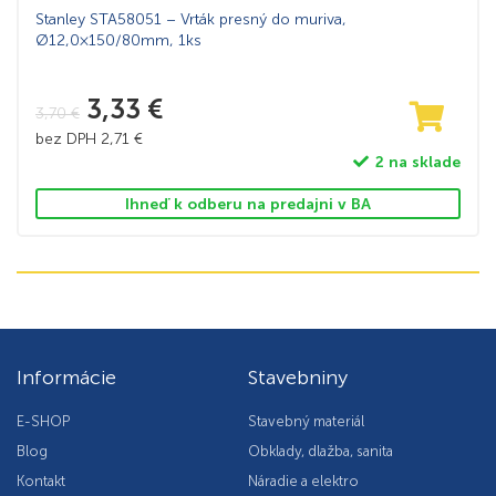
Stanley STA58051 – Vrták presný do muriva,
Ø12,0×150/80mm, 1ks
3,33
€
3,70
€
bez DPH
2,71
€
2 na sklade
Ihneď k odberu na predajni v BA
Informácie
Stavebniny
E-SHOP
Stavebný materiál
Blog
Obklady, dlažba, sanita
Kontakt
Náradie a elektro