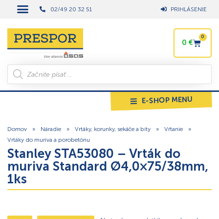
02/49 20 32 51
PRIHLÁSENIE
0
0
€
E-SHOP MENU
Domov
»
Náradie
»
Vrtáky, korunky, sekáče a bity
»
Vŕtanie
»
Vrtáky do muriva a porobetónu
Stanley STA53080 – Vrták do
muriva Standard Ø4,0×75/38mm,
1ks