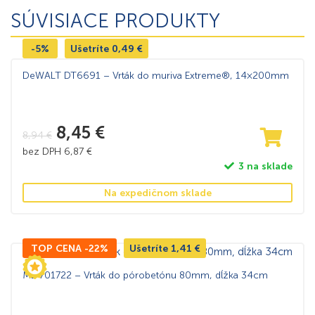
SÚVISIACE PRODUKTY
-5%
Ušetríte
0,49
€
DeWALT DT6691 – Vrták do muriva Extreme®, 14×200mm
8,45
€
8,94
€
bez DPH
6,87
€
3 na sklade
Na expedičnom sklade
TOP CENA -22%
Ušetríte
1,41
€
MB 701722 – Vrták do pórobetónu 80mm, dĺžka 34cm