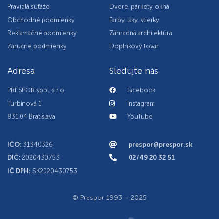
Pravidlá súťaže
Dvere, parkety, okná
Obchodné podmienky
Farby, laky, stierky
Reklamačné podmienky
Záhradná architektúra
Záručné podmienky
Doplnkový tovar
Adresa
Sledujte nás
PRESPOR spol. s r.o.
Facebook
Turbínová 1
Instagram
831 04 Bratislava
YouTube
IČO:
31340326
prespor@prespor.sk
DIČ:
2020430753
02/49 20 32 51
IČ DPH:
SK2020430753
© Prespor 1993 – 2025