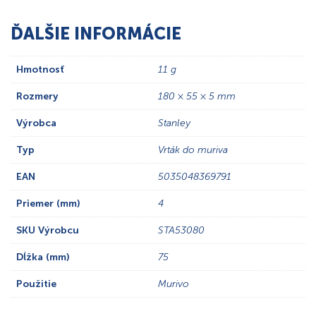
ĎALŠIE INFORMÁCIE
Hmotnosť
11 g
Rozmery
180 × 55 × 5 mm
Výrobca
Stanley
Typ
Vrták do muriva
EAN
5035048369791
Priemer (mm)
4
SKU Výrobcu
STA53080
Dĺžka (mm)
75
Použitie
Murivo