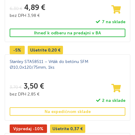
4,89
€
6,30
€
bez DPH
3,98
€
7 na sklade
Ihneď k odberu na predajni v BA
-5%
Ušetríte
0,20
€
Stanley STA58511 – Vrták do betónu SFM
Ø10,0×120/75mm, 1ks
3,50
€
3,70
€
bez DPH
2,85
€
2 na sklade
Na expedičnom sklade
Výpredaj -10%
Ušetríte
0,37
€