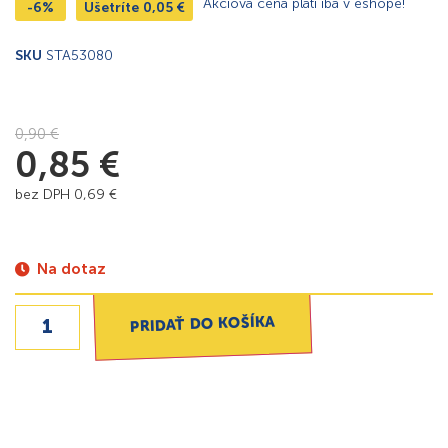
Akciová cena platí iba v eshope!
-6%
Ušetríte
0,05
€
SKU
STA53080
0,90
€
0,85
€
bez DPH
0,69
€
Na dotaz
PRIDAŤ DO KOŠÍKA